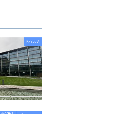
Класс A
оимость в