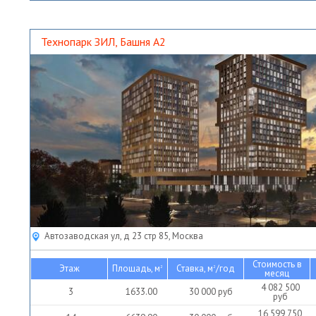
1 081 333
10
811.00
16 000
руб
руб
4
439.00
16 500
руб
603 625
руб
Технопарк ЗИЛ, Башня А2
Автозаводская ул, д 23 стр 85, Москва
Стоимость в
Этаж
Площадь, м
Ставка, м
/год
2
2
месяц
4 082 500
3
1633.00
30 000
руб
руб
16 599 750