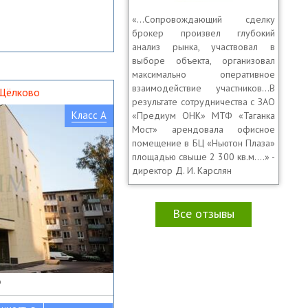
«…Сопровождающий сделку
брокер произвел глубокий
анализ рынка, участвовал в
выборе объекта, организовал
максимально оперативное
взаимодействие участников…В
 Щёлково
результате сотрудничества с ЗАО
Класс A
«Предиум ОНК» МТФ «Таганка
Мост» арендовала офисное
помещение в БЦ «Ньютон Плаза»
площадью свыше 2 300 кв.м.…» -
директор Д. И. Карслян
Все отзывы
о