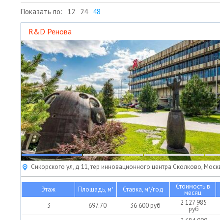
Показать по:
12
24
48
R&D Ренова
Сикорского ул, д 11, тер инновационного центра Сколково, Моск
Стоимость в
Этаж
Площадь, м
Ставка, м
/год
2
2
месяц
2 127 985
3
697.70
36 600
руб
руб