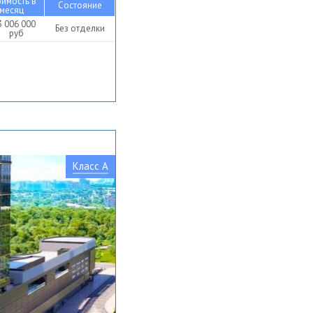
оимость в
Состояние
месяц
3 006 000
Без отделки
руб
Класс A