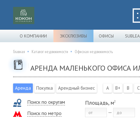
О КОМПАНИИ
ЭКСКЛЮЗИВЫ
ОФИСЫ
SUBLEA
Главная
Каталог недвижимости
Офисная недвижимость
АРЕНДА МАЛЕНЬКОГО ОФИСА ИЛ
Аренда
Покупка
Арендный бизнес
A
B+
B
C
Поиск по округам
Площадь, м
2
Поиск по метро