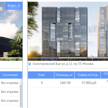
Класс A
Золоторожский Вал ул, д 11 стр 33, Москва
Ст
Состояние
Этаж
Площадь, м
Ставка, м
/год
2
2
7
Без отделки
4
1667.00
53 000
руб
Без отделки
Без отделки