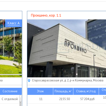
Прокшино, кор. 1.1
Класс A
ва
Старосаврасовская ул, д 2, р-н Коммунарка, Москва
Ст
Состояние
Этаж
Площадь, м
Ставка, м
/год
2
2
1
С отделкой
11
2155.50
57 204
руб