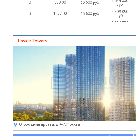
2 684 000
3
880.00
36 600
руб
руб
4 809 850
3
1577.00
36 600
руб
руб
1 276 730
4
418.60
36 600
руб
руб
Upside Towers
Огородный проезд, д 4/7, Москва