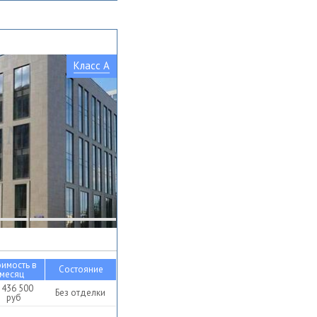
Класс A
оимость в
Состояние
месяц
 436 500
Без отделки
руб