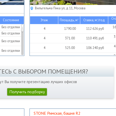
Вильгельма Пика ул, д 11, Москва
Ст
Состояние
Этаж
Площадь, м
Ставка, м
/год
2
2
Без отделки
16
4
1790.00
112 626
руб
Без отделки
3
4
371.00
110 491
руб
Без отделки
4
4
525.00
106 240
руб
Без отделки
8
4
755.00
138 850
руб
ТЕСЬ С ВЫБОРОМ ПОМЕЩЕНИЯ?
нут Вы получите презентацию лучших офисов
Получить подборку
STONE Римская, башня R2