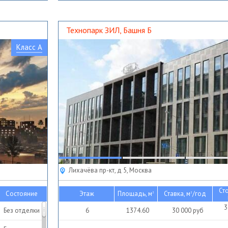
Без отделки
С отделкой
Технопарк ЗИЛ, Башня Б
Класс A
Лихачёва пр-кт, д 5, Москва
Ст
Состояние
Этаж
Площадь, м
Ставка, м
/год
2
2
3
Без отделки
6
1374.60
30 000
руб