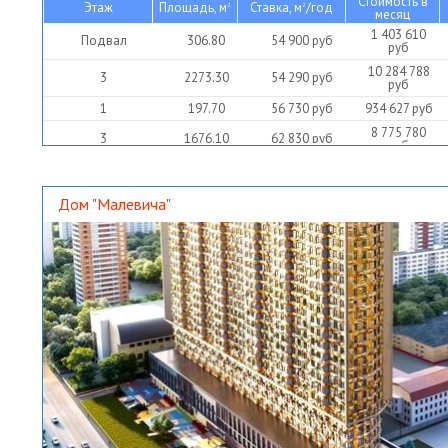
Стоимость в
Этаж
Площадь, м
Ставка, м
/год
2
2
месяц
1 403 610
Подвал
306.80
54 900
руб
руб
10 284 788
3
2273.30
54 290
руб
руб
1
197.70
56 730
руб
934 627
руб
8 775 780
3
1676.10
62 830
руб
руб
Дом "Малевича"