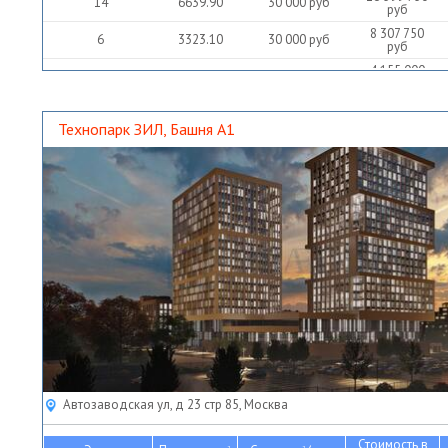
14
6639.90
30 000
руб
руб
8 307 750
6
3323.10
30 000
руб
руб
4 155 000
4
1662.00
30 000
руб
руб
12 462 750
17
4985.10
30 000
руб
руб
Технопарк ЗИЛ, Башня А1
4 160 750
10
1664.30
30 000
руб
руб
2 172 500
9
869.00
30 000
руб
руб
Автозаводская ул, д 23 стр 85, Москва
Стоимость в
2
2