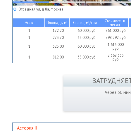
Отрадная ул, д 8а, Москва
Стоимость в
Этаж
Площадь, м
Ставка, м
/год
2
2
месяц
1
172.20
60 000
руб
861 000
руб
1
273.70
35 000
руб
798 292
руб
1 615 000
1
323.00
60 000
руб
руб
2 368 333
1
812.00
35 000
руб
руб
ЗАТРУДНЯЕ
Через 30 ми
Астория II