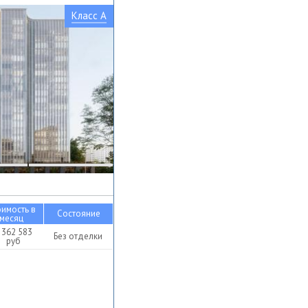
Класс A
оимость в
Состояние
месяц
 362 583
Без отделки
руб