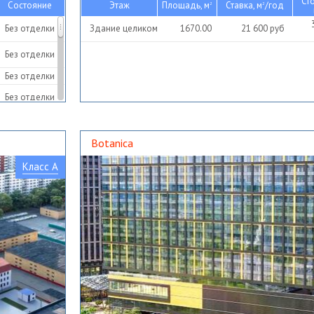
Ст
Состояние
Этаж
Площадь, м
Ставка, м
/год
2
2
Без отделки
Здание целиком
1670.00
21 600
руб
Без отделки
Без отделки
Без отделки
Botanica
Класс A