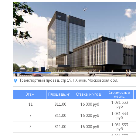
Транспортный проезд, стр 19, г Химки, Московская обл.
Стоимость в
Этаж
Площадь, м
Ставка, м
/год
2
2
месяц
1 081 333
11
811.00
16 000
руб
руб
1 081 333
7
811.00
16 000
руб
руб
1 081 333
8
811.00
16 000
руб
руб