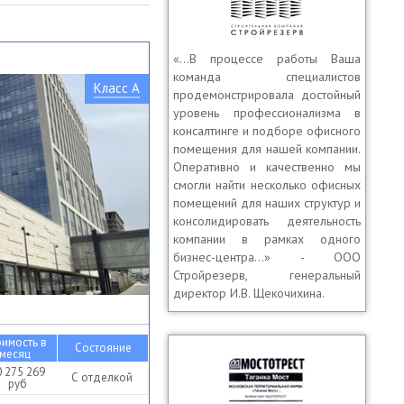
«…В процессе работы Ваша
команда специалистов
Класс A
продемонстрировала достойный
уровень профессионализма в
консалтинге и подборе офисного
помещения для нашей компании.
Оперативно и качественно мы
смогли найти несколько офисных
помещений для наших структур и
консолидировать деятельность
компании в рамках одного
бизнес-центра…» - ООО
Стройрезерв, генеральный
директор И.В. Щекочихина.
оимость в
Состояние
месяц
0 275 269
С отделкой
руб