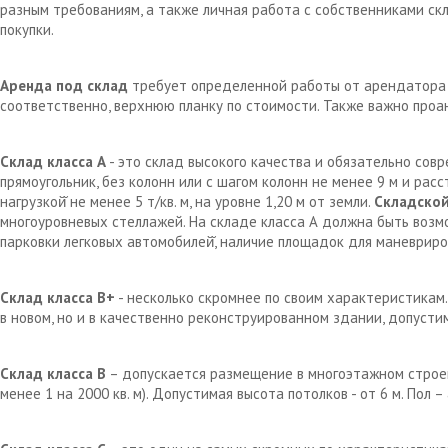
разным требованиям, а также личная работа с собственниками с
покупки.
Аренда под склад
требует определенной работы от арендатора д
соответственно, верхнюю планку по стоимости. Также важно проа
Склад класса А
- это склад высокого качества и обязательно сов
прямоугольник, без колонн или с шагом колонн не менее 9 м и рас
нагрузкой̆ не менее 5 т/кв. м, на уровне 1,20 м от земли.
Складской
многоуровневых стеллажей. На складе класса А должна быть возм
парковки легковых автомобилей̆, наличие площадок для маневрир
Склад класса В+
- несколько скромнее по своим характеристикам.
в новом, но и в качественно реконструированном здании, допустим
Склад класса В
– допускается размещение в многоэтажном строен
менее 1 на 2000 кв. м). Допустимая высота потолков - от 6 м. Пол 