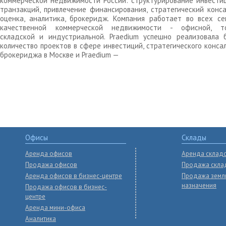
коммерческой недвижимости России: структурирование инвести
транзакций, привлечение финансирования, стратегический конса
оценка, аналитика, брокеридж. Компания работает во всех се
качественной коммерческой недвижимости - офисной, то
складской и индустриальной. Praedium успешно реализовала 
количество проектов в сфере инвестиций, стратегического конса
брокериджа в Москве и Praedium —
Офисы
Склады
Аренда офисов
Аренда склад
Продажа офисов
Продажа скла
Аренда офисов в бизнес-центре
Продажа земл
назначения
Продажа офисов в бизнес-
центре
Аренда мини-офиса
Аналитика