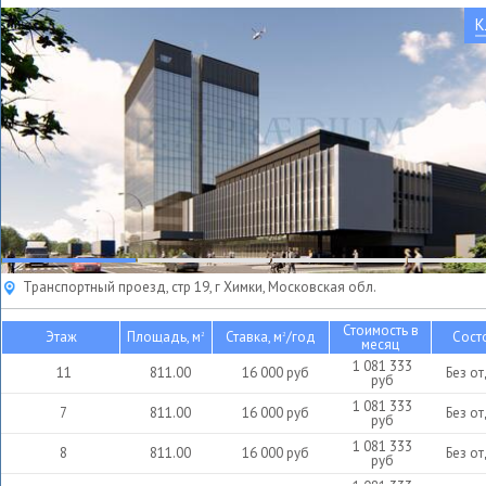
К
Транспортный проезд, стр 19, г Химки, Московская обл.
Стоимость в
Этаж
Площадь, м
Ставка, м
/год
Сост
2
2
месяц
1 081 333
11
811.00
16 000
руб
Без о
руб
1 081 333
7
811.00
16 000
руб
Без о
руб
1 081 333
8
811.00
16 000
руб
Без о
руб