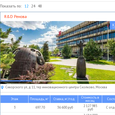
Показать по:
12
24
48
R&D Ренова
К
Сикорского ул, д 11, тер инновационного центра Сколково, Москва
Стоимость в
Этаж
Площадь, м
Ставка, м
/год
Сост
2
2
месяц
2 127 985
3
697.70
36 600
руб
С отд
руб