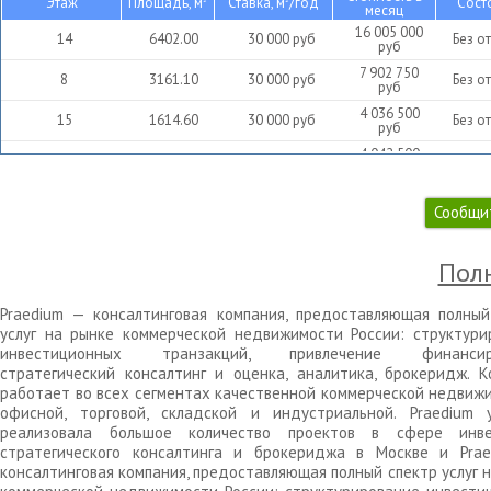
Этаж
Площадь, м
Ставка, м
/год
Сост
месяц
16 005 000
14
6402.00
30 000
руб
Без о
руб
7 902 750
8
3161.10
30 000
руб
Без о
руб
4 036 500
15
1614.60
30 000
руб
Без о
руб
4 042 500
3
1617.00
30 000
руб
Без о
руб
3 987 000
7
1594.80
30 000
руб
Без о
руб
Сообщи
Полн
Praedium — консалтинговая компания, предоставляющая полный
услуг на рынке коммерческой недвижимости России: структури
инвестиционных транзакций, привлечение финансиро
стратегический консалтинг и оценка, аналитика, брокеридж. К
работает во всех сегментах качественной коммерческой недвижи
офисной, торговой, складской и индустриальной. Praedium 
реализовала большое количество проектов в сфере инве
стратегического консалтинга и брокериджа в Москве и Pra
консалтинговая компания, предоставляющая полный спектр услуг 