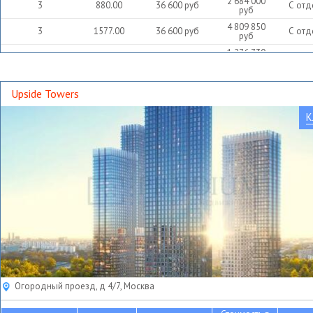
2 684 000
3
880.00
36 600
руб
С отд
руб
4 809 850
3
1577.00
36 600
руб
С отд
руб
1 276 730
4
418.60
36 600
руб
С отд
руб
Upside Towers
К
Огородный проезд, д 4/7, Москва