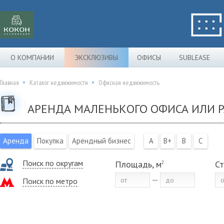
О КОМПАНИИ
ЭКСКЛЮЗИВЫ
ОФИСЫ
SUBLEASE
Главная
Каталог недвижимости
Офисная недвижимость
АРЕНДА МАЛЕНЬКОГО ОФИСА ИЛИ Р
Аренда
Покупка
Арендный бизнес
A
B+
B
C
Поиск по округам
Площадь, м
Ст
2
Поиск по метро