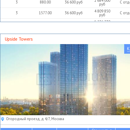
2 684 000
3
880.00
36 600
руб
С отд
руб
4 809 850
3
1577.00
36 600
руб
С отд
руб
1 276 730
4
418.60
36 600
руб
С отд
руб
Upside Towers
К
Огородный проезд, д 4/7, Москва