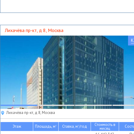
Лихачёва пр-кт, д 8, Москва
К
Лихачёва пр-кт, д 8, Москва
Стоимость в
Этаж
Площадь, м
Ставка, м
/год
Сост
2
2
месяц