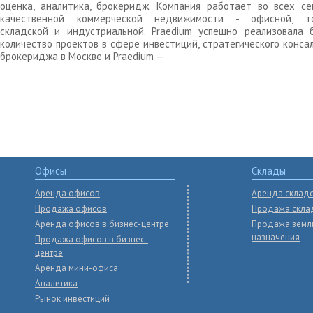
4
2464.00
65 880
руб
оценка, аналитика, брокеридж. Компания работает во всех се
руб
аренд
качественной коммерческой недвижимости - офисной, то
складской и индустриальной. Praedium успешно реализовала 
количество проектов в сфере инвестиций, стратегического конса
брокериджа в Москве и Praedium —
Офисы
Склады
Аренда офисов
Аренда склад
Продажа офисов
Продажа скла
Аренда офисов в бизнес-центре
Продажа земл
назначения
Продажа офисов в бизнес-
центре
Аренда мини-офиса
Аналитика
Рынок инвестиций