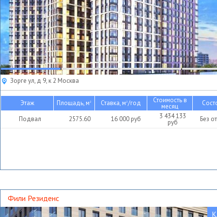
Зорге ул, д 9, к 2 Москва
Стоимость в
Этаж
Площадь, м
Ставка, м
/год
Сост
2
2
месяц
3 434 133
Подвал
2575.60
16 000
руб
Без о
руб
Фили Резиденс
К