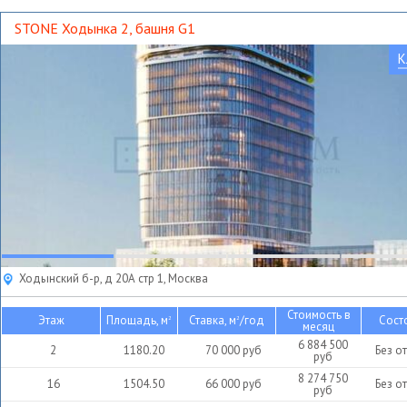
STONE Ходынка 2, башня G1
К
Ходынский б-р, д 20А стр 1, Москва
Стоимость в
Этаж
Площадь, м
Ставка, м
/год
Сост
2
2
месяц
6 884 500
2
1180.20
70 000
руб
Без о
руб
8 274 750
16
1504.50
66 000
руб
Без о
руб