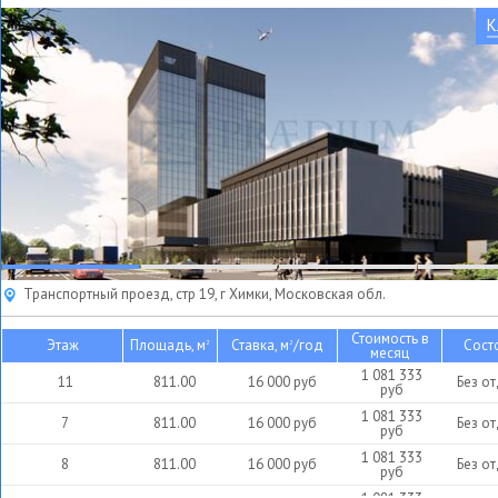
К
Транспортный проезд, стр 19, г Химки, Московская обл.
Стоимость в
Этаж
Площадь, м
Ставка, м
/год
Сост
2
2
месяц
1 081 333
11
811.00
16 000
руб
Без о
руб
1 081 333
7
811.00
16 000
руб
Без о
руб
1 081 333
8
811.00
16 000
руб
Без о
руб