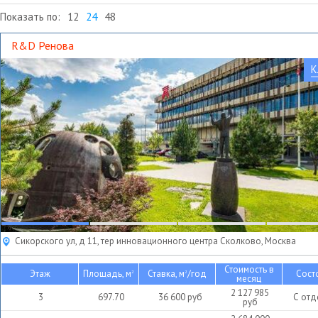
Показать по:
12
24
48
R&D Ренова
К
Сикорского ул, д 11, тер инновационного центра Сколково, Москва
Стоимость в
Этаж
Площадь, м
Ставка, м
/год
Сост
2
2
месяц
2 127 985
3
697.70
36 600
руб
С отд
руб