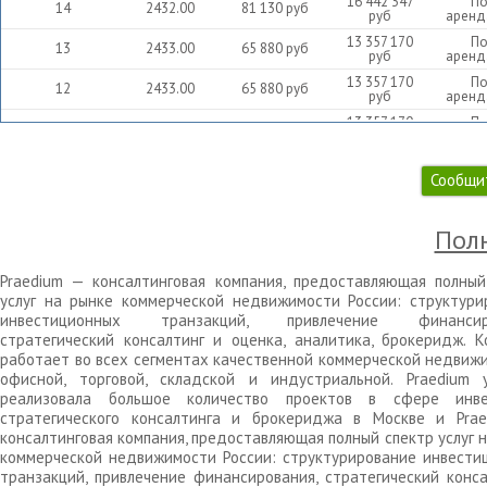
16 442 347
П
14
2432.00
81 130
руб
руб
аренд
13 357 170
П
13
2433.00
65 880
руб
руб
аренд
13 357 170
П
12
2433.00
65 880
руб
руб
аренд
13 357 170
П
11
2433.00
65 880
руб
руб
аренд
13 357 170
П
10
2433.00
65 880
руб
руб
аренд
Сообщи
13 527 360
П
3
2464.00
65 880
руб
руб
аренд
Полн
8 786 440
2
2216.00
47 580
руб
Без о
руб
Praedium — консалтинговая компания, предоставляющая полный
13 455 990
П
9
2451.00
65 880
руб
руб
аренд
услуг на рынке коммерческой недвижимости России: структури
инвестиционных транзакций, привлечение финансиро
13 455 990
П
8
2451.00
65 880
руб
руб
аренд
стратегический консалтинг и оценка, аналитика, брокеридж. К
работает во всех сегментах качественной коммерческой недвижи
13 455 990
П
7
2451.00
65 880
руб
офисной, торговой, складской и индустриальной. Praedium 
руб
аренд
реализовала большое количество проектов в сфере инве
13 455 990
П
6
2451.00
65 880
руб
стратегического консалтинга и брокериджа в Москве и Pra
руб
аренд
консалтинговая компания, предоставляющая полный спектр услуг 
13 455 990
5
2451.00
65 880
руб
С отд
коммерческой недвижимости России: структурирование инвести
руб
транзакций, привлечение финансирования, стратегический конса
13 527 360
П