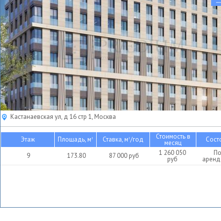
Кастанаевская ул, д 16 стр 1, Москва
Стоимость в
Этаж
Площадь, м
Ставка, м
/год
Сост
2
2
месяц
1 260 050
П
9
173.80
87 000
руб
руб
аренд