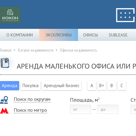
О КОМПАНИИ
ЭКСКЛЮЗИВЫ
ОФИСЫ
SUBLEASE
Главная
Каталог недвижимости
Офисная недвижимость
АРЕНДА МАЛЕНЬКОГО ОФИСА ИЛИ Р
Аренда
Покупка
Арендный бизнес
A
B+
B
C
Поиск по округам
Площадь, м
Ст
2
Поиск по метро