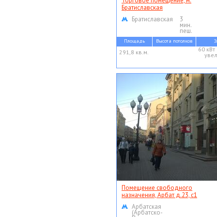
Торговое помещение, м.
Братиславская
Братиславская
3
мин.
пеш.
Площадь
Высота потолков
Э
60 кВт
291,8 кв.м.
уве
Помещение свободного
назначения, Арбат д.23, с1
Арбатская
(Арбатско-