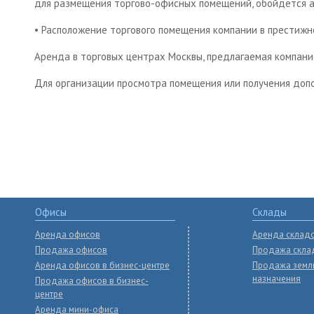
для размещения торгово-офисных помещений, обойдется ар
• Расположение торгового помещения компании в престижн
Аренда в торговых центрах Москвы, предлагаемая компание
Для организации просмотра помещения или получения допо
Офисы
Склады
Аренда офисов
Аренда склад
Продажа офисов
Продажа скла
Аренда офисов в бизнес-центре
Продажа земл
назначения
Продажа офисов в бизнес-
центре
Аренда мини-офиса