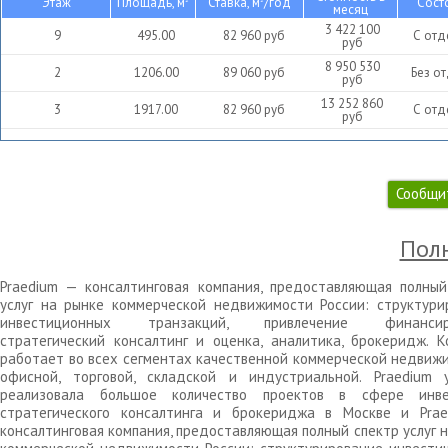
Этаж
Площадь, м
Ставка, м
/год
Сост
месяц
3 422 100
9
495.00
82 960
руб
С отд
руб
8 950 530
2
1206.00
89 060
руб
Без о
руб
13 252 860
3
1917.00
82 960
руб
С отд
руб
Сообщи
Полн
Praedium — консалтинговая компания, предоставляющая полный
услуг на рынке коммерческой недвижимости России: структури
инвестиционных транзакций, привлечение финансиро
стратегический консалтинг и оценка, аналитика, брокеридж. К
работает во всех сегментах качественной коммерческой недвижи
офисной, торговой, складской и индустриальной. Praedium 
реализовала большое количество проектов в сфере инве
стратегического консалтинга и брокериджа в Москве и Pra
консалтинговая компания, предоставляющая полный спектр услуг 