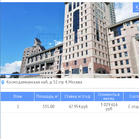
К
Космодамианская наб, д 52 стр 4, Москва
Стоимость в
Этаж
Площадь, м
Ставка, м
/год
Сост
2
2
месяц
3 029 616
2
535.00
67 954
руб
С отд
руб