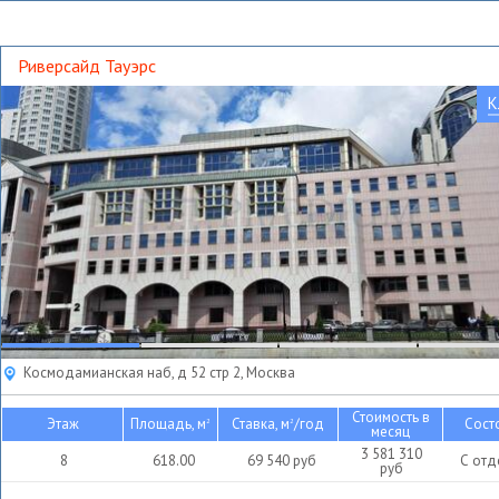
Риверсайд Тауэрс
К
Космодамианская наб, д 52 стр 2, Москва
Стоимость в
Этаж
Площадь, м
Ставка, м
/год
Сост
2
2
месяц
3 581 310
8
618.00
69 540
руб
С отд
руб