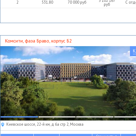
3 102 167
2
531.80
70 000
руб
С отд
руб
Комсити, фаза Браво, корпус Б2
К
Киевское шоссе, 22-й км, д 6а стр 2, Москва