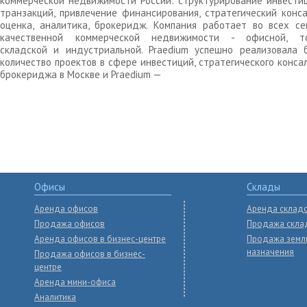
коммерческой недвижимости России: структурирование инвести
транзакций, привлечение финансирования, стратегический конса
оценка, аналитика, брокеридж. Компания работает во всех се
качественной коммерческой недвижимости - офисной, то
складской и индустриальной. Praedium успешно реализовала 
количество проектов в сфере инвестиций, стратегического конса
брокериджа в Москве и Praedium —
Офисы
Склады
Аренда офисов
Аренда склад
Продажа офисов
Продажа скла
Аренда офисов в бизнес-центре
Продажа земл
назначения
Продажа офисов в бизнес-
центре
Аренда мини-офиса
Аналитика