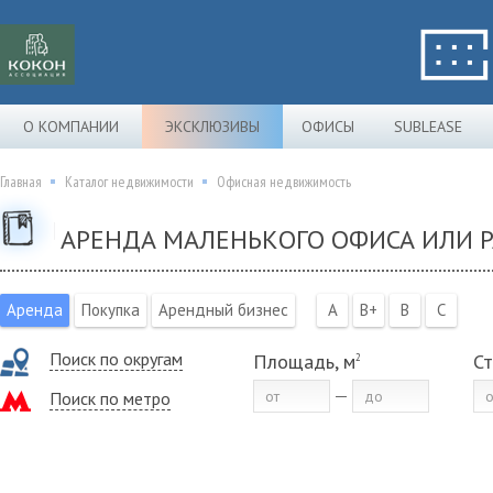
О КОМПАНИИ
ЭКСКЛЮЗИВЫ
ОФИСЫ
SUBLEASE
Главная
Каталог недвижимости
Офисная недвижимость
АРЕНДА МАЛЕНЬКОГО ОФИСА ИЛИ Р
Аренда
Покупка
Арендный бизнес
A
B+
B
C
Поиск по округам
Площадь, м
Ст
2
Поиск по метро