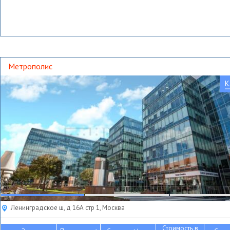
Метрополис
К
Ленинградское ш, д 16А стр 1, Москва
Стоимость в
2
2