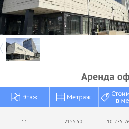
Аренда о
Стои
Этаж
Метраж
в м
11
2155.50
10 275 26