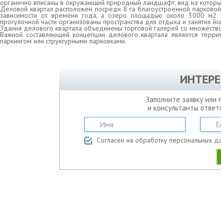
органично вписаны в окружающий природный ландшафт, вид на которы
Деловой квартал расположен посреди 8 га благоустроенной парковой
зависимости от времени года, а озеро площадью около 3000 м2 
прогулочной части организованы пространства для отдыха и занятия йо
Здания делового квартала объединены торговой галерей со множество
Важной составляющей концепции делового квартала является терри
паркингом или структурными парковками.
ИНТЕРЕ
Заполните заявку или 
и консультанты ответ
Согласен на обработку персональных д