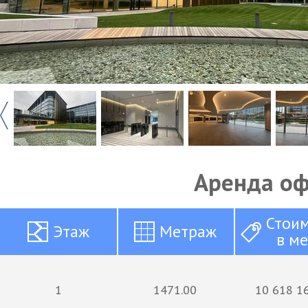
Аренда о
Стои
Этаж
Метраж
в м
1
1471.00
10 618 16