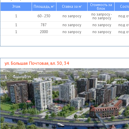
Стоимость за
Этаж
Площадь, м
Ставка за м
Сост
2
2
блок
по запросу -
1
60 - 230
по запросу
под о
по запросу
1
787
по запросу
по запросу
под о
1
2000
по запросу
по запросу
под о
ул. Большая Почтовая, вл. 30, 34