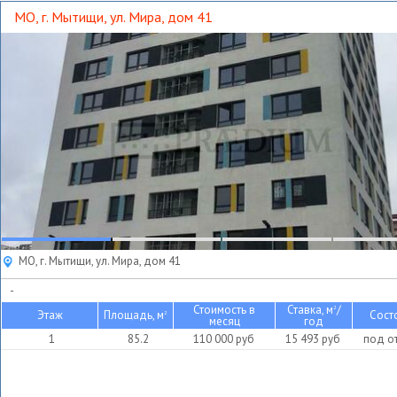
МО, г. Мытищи, ул. Мира, дом 41
МО, г. Мытищи, ул. Мира, дом 41
-
Стоимость в
Ставка, м
/
2
Этаж
Площадь, м
Сост
2
месяц
год
1
85.2
110 000
руб
15 493
руб
под о