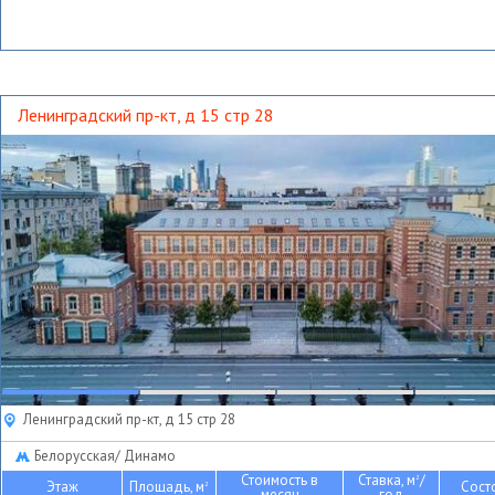
Ленинградский пр-кт, д 15 стр 28
Ленинградский пр-кт, д 15 стр 28
Белорусская/ Динамо
Стоимость в
Ставка, м
/
2
Этаж
Площадь, м
Сост
2
месяц
год