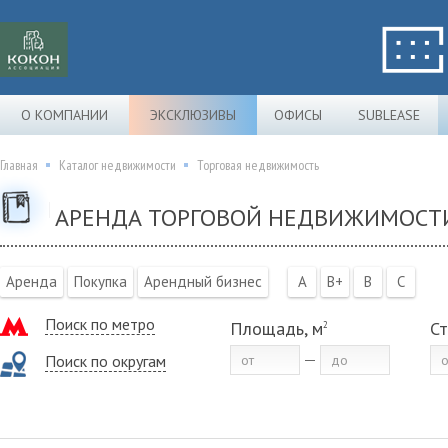
О КОМПАНИИ
ЭКСКЛЮЗИВЫ
ОФИСЫ
SUBLEASE
Главная
Каталог недвижимости
Торговая недвижимость
АРЕНДА ТОРГОВОЙ НЕДВИЖИМОСТ
Аренда
Покупка
Арендный бизнес
A
B+
B
C
Поиск по метро
Площадь, м
Ст
2
Поиск по округам