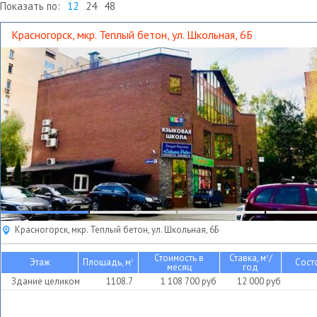
Показать по:
12
24
48
Красногорск, мкр. Теплый бетон, ул. Школьная, 6Б
Красногорск, мкр. Теплый бетон, ул. Школьная, 6Б
Стоимость в
Ставка, м
/
2
Этаж
Площадь, м
Сост
2
месяц
год
Здание целиком
1108.7
1 108 700
руб
12 000
руб