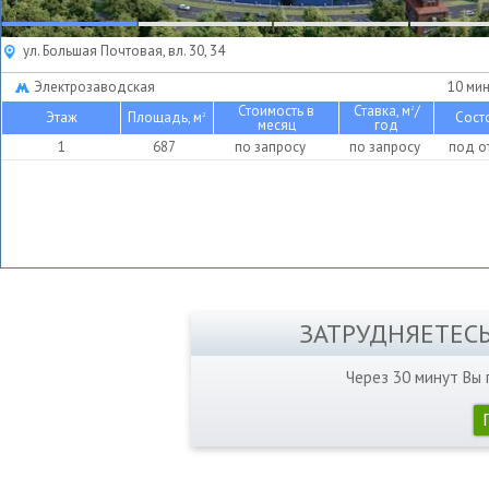
ул. Большая Почтовая, вл. 30, 34
Электрозаводская
10 мин
Стоимость в
Ставка, м
/
2
Этаж
Площадь, м
Сост
2
месяц
год
1
687
по запросу
по запросу
под о
ЗАТРУДНЯЕТЕС
Через 30 минут Вы