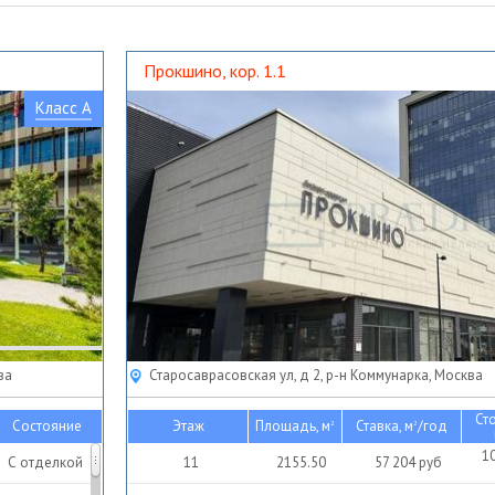
Прокшино, кор. 1.1
Класс A
ва
Старосаврасовская ул, д 2, р-н Коммунарка, Москва
Ст
Состояние
Этаж
Площадь, м
Ставка, м
/год
2
2
1
С отделкой
11
2155.50
57 204
руб