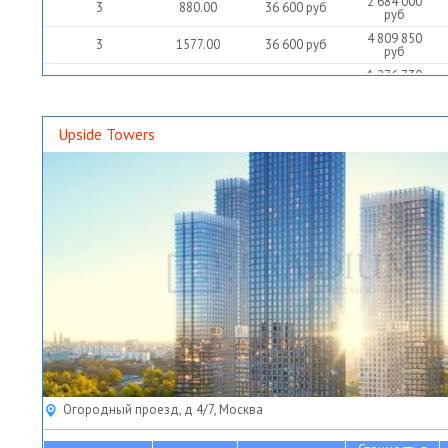
2 684 000
3
880.00
36 600
руб
руб
4 809 850
3
1577.00
36 600
руб
руб
1 276 730
4
418.60
36 600
руб
руб
Upside Towers
Огородный проезд, д 4/7, Москва