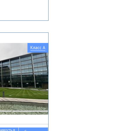
Класс A
оимость в