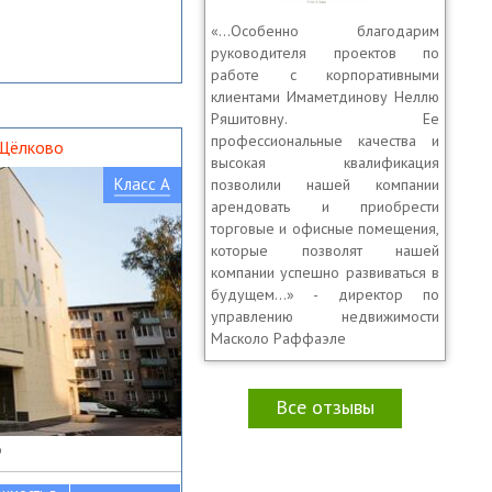
«…Особенно благодарим
руководителя проектов по
работе с корпоративными
клиентами Имаметдинову Неллю
Ряшитовну. Ее
профессиональные качества и
 Щёлково
высокая квалификация
Класс A
позволили нашей компании
арендовать и приобрести
торговые и офисные помещения,
которые позволят нашей
компании успешно развиваться в
будущем...» - директор по
управлению недвижимости
Масколо Раффаэле
Все отзывы
о