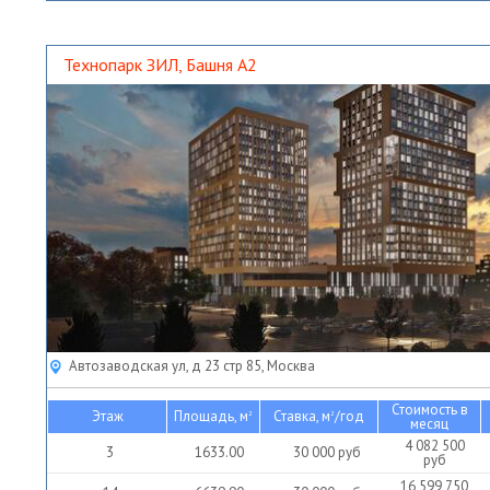
1 081 333
10
811.00
16 000
руб
руб
4
439.00
16 500
руб
603 625
руб
Технопарк ЗИЛ, Башня А2
Автозаводская ул, д 23 стр 85, Москва
Стоимость в
Этаж
Площадь, м
Ставка, м
/год
2
2
месяц
4 082 500
3
1633.00
30 000
руб
руб
16 599 750