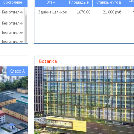
Ст
Состояние
Этаж
Площадь, м
Ставка, м
/год
2
2
Без отделки
Здание целиком
1670.00
21 600
руб
Без отделки
Без отделки
Без отделки
Botanica
Класс A