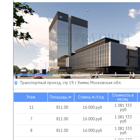
Транспортный проезд, стр 19, г Химки, Московская обл.
Стоимость в
Этаж
Площадь, м
Ставка, м
/год
2
2
месяц
1 081 333
11
811.00
16 000
руб
руб
1 081 333
7
811.00
16 000
руб
руб
1 081 333
8
811.00
16 000
руб
руб