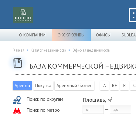
О КОМПАНИИ
ЭКСКЛЮЗИВЫ
ОФИСЫ
SUBLEA
Главная
Каталог недвижимости
Офисная недвижимость
БАЗА КОММЕРЧЕСКОЙ НЕДВИЖ
Аренда
Покупка
Арендный бизнес
A
B+
B
C
Поиск по округам
Площадь, м
2
Поиск по метро