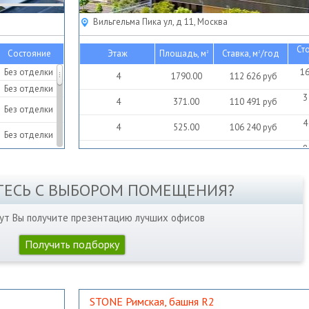
Вильгельма Пика ул, д 11, Москва
Ст
Состояние
Этаж
Площадь, м
Ставка, м
/год
2
2
Без отделки
16
4
1790.00
112 626
руб
Без отделки
3
4
371.00
110 491
руб
Без отделки
4
4
525.00
106 240
руб
Без отделки
8
4
755.00
138 850
руб
ТЕСЬ С ВЫБОРОМ ПОМЕЩЕНИЯ?
нут Вы получите презентацию лучших офисов
Получить подборку
STONE Римская, башня R2