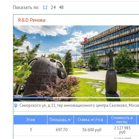
Показать по:
12
24
48
R&D Ренова
Сикорского ул, д 11, тер инновационного центра Сколково, Моск
Стоимость в
Этаж
Площадь, м
Ставка, м
/год
2
2
месяц
2 127 985
3
697.70
36 600
руб
руб