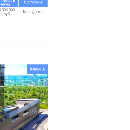
оимость в
Состояние
месяц
3 006 000
Без отделки
руб
Класс A