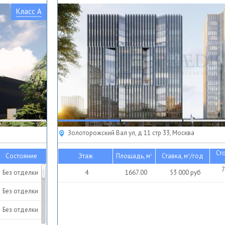
Класс A
Золоторожский Вал ул, д 11 стр 33, Москва
Ст
Состояние
Этаж
Площадь, м
Ставка, м
/год
2
2
7
Без отделки
4
1667.00
53 000
руб
Без отделки
Без отделки