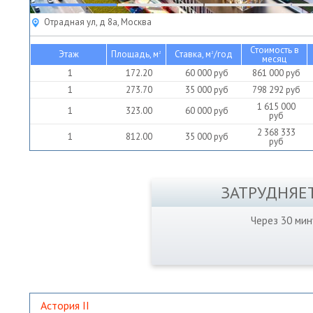
Отрадная ул, д 8а, Москва
Стоимость в
Этаж
Площадь, м
Ставка, м
/год
2
2
месяц
1
172.20
60 000
руб
861 000
руб
1
273.70
35 000
руб
798 292
руб
1 615 000
1
323.00
60 000
руб
руб
2 368 333
1
812.00
35 000
руб
руб
ЗАТРУДНЯЕ
Через 30 ми
Астория II