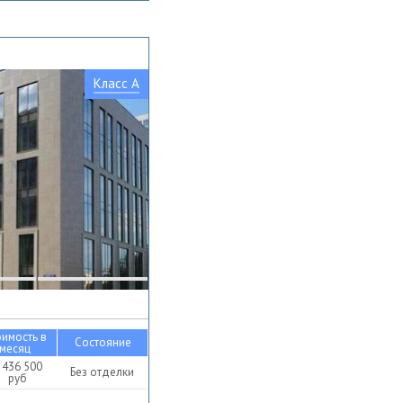
Класс A
оимость в
Состояние
месяц
 436 500
Без отделки
руб