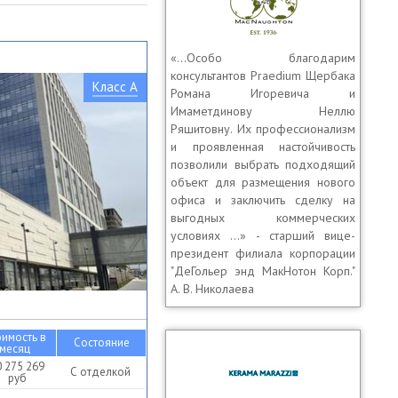
«…Особо благодарим
консультантов Praedium Щербака
Класс A
Романа Игоревича и
Имаметдинову Неллю
Ряшитовну. Их профессионализм
и проявленная настойчивость
позволили выбрать подходящий
объект для размещения нового
офиса и заключить сделку на
выгодных коммерческих
условиях …» - старший вице-
президент филиала корпорации
"ДеГольер энд МакНотон Корп."
А. В. Николаева
оимость в
Состояние
месяц
0 275 269
С отделкой
руб