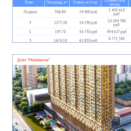
Стоимость в
Этаж
Площадь, м
Ставка, м
/год
2
2
месяц
1 403 610
Подвал
306.80
54 900
руб
руб
10 284 788
3
2273.30
54 290
руб
руб
1
197.70
56 730
руб
934 627
руб
8 775 780
3
1676.10
62 830
руб
руб
Дом "Малевича"