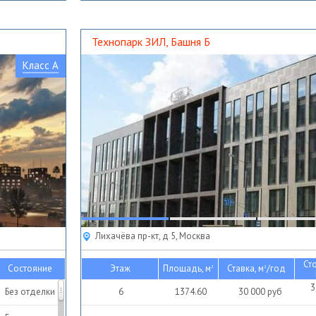
Без отделки
С отделкой
Технопарк ЗИЛ, Башня Б
Класс A
Лихачёва пр-кт, д 5, Москва
Ст
Состояние
Этаж
Площадь, м
Ставка, м
/год
2
2
3
Без отделки
6
1374.60
30 000
руб