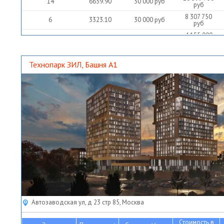
14
6639.90
30 000
руб
руб
8 307 750
6
3323.10
30 000
руб
руб
4 155 000
4
1662.00
30 000
руб
руб
12 462 750
17
4985.10
30 000
руб
руб
Технопарк ЗИЛ, Башня А1
4 160 750
10
1664.30
30 000
руб
руб
2 172 500
9
869.00
30 000
руб
руб
Автозаводская ул, д 23 стр 85, Москва
Стоимость в
2
2