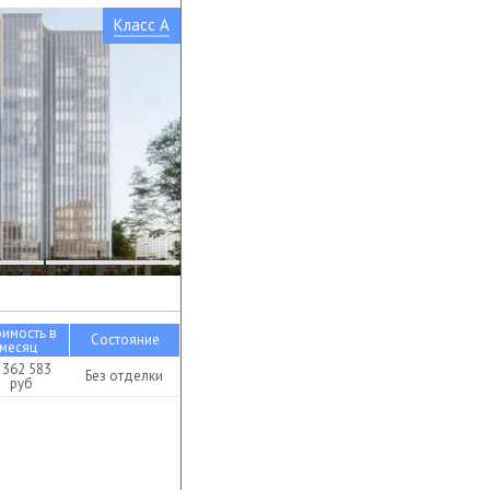
Класс A
оимость в
Состояние
месяц
 362 583
Без отделки
руб