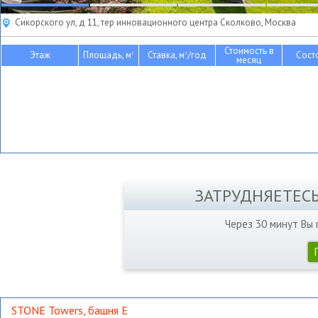
Сикорского ул, д 11, тер инновационного центра Сколково, Москва
Стоимость в
Этаж
Площадь, м
Ставка, м
/год
Сост
2
2
месяц
ЗАТРУДНЯЕТЕС
Через 30 минут Вы
STONE Towers, башня Е