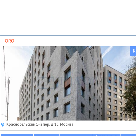
ORO
К
Красносельский 1-й пер, д 15, Москва