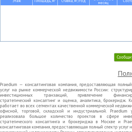
Этаж
Площадь, м
Ставка, м
/год
Сост
месяц
Сообщи
Полн
Praedium — консалтинговая компания, предоставляющая полный
услуг на рынке коммерческой недвижимости России: структури
инвестиционных транзакций, привлечение финансиро
стратегический консалтинг и оценка, аналитика, брокеридж. К
работает во всех сегментах качественной коммерческой недвижи
офисной, торговой, складской и индустриальной. Praedium 
реализовала большое количество проектов в сфере инве
стратегического консалтинга и брокериджа в Москве и Pra
консалтинговая компания, предоставляющая полный спектр услуг 