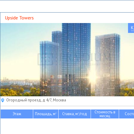
Upside Towers
К
Огородный проезд, д 4/7, Москва
Стоимость в
Этаж
Площадь, м
Ставка, м
/год
Сост
2
2
месяц