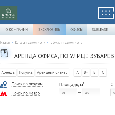
О КОМПАНИИ
ЭКСКЛЮЗИВЫ
ОФИСЫ
SUBLEASE
Главная
Каталог недвижимости
Офисная недвижимость
АРЕНДА ОФИСА, ПО УЛИЦЕ ЗУБАРЕВ
Аренда
Покупка
Арендный бизнес
A
B+
B
C
Поиск по округам
Площадь, м
Ст
2
Поиск по метро