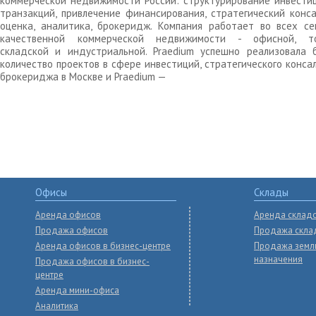
коммерческой недвижимости России: структурирование инвести
транзакций, привлечение финансирования, стратегический конса
оценка, аналитика, брокеридж. Компания работает во всех се
качественной коммерческой недвижимости - офисной, то
складской и индустриальной. Praedium успешно реализовала 
количество проектов в сфере инвестиций, стратегического конса
брокериджа в Москве и Praedium —
Офисы
Склады
Аренда офисов
Аренда склад
Продажа офисов
Продажа скла
Аренда офисов в бизнес-центре
Продажа земл
назначения
Продажа офисов в бизнес-
центре
Аренда мини-офиса
Аналитика