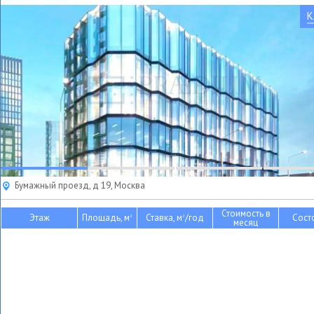
К
Бумажный проезд, д 19, Москва
Стоимость в
Этаж
Площадь, м
Ставка, м
/год
Сост
2
2
месяц