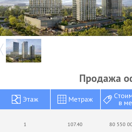
Продажа о
Стои
Этаж
Метраж
в м
1
107.40
80 550 00