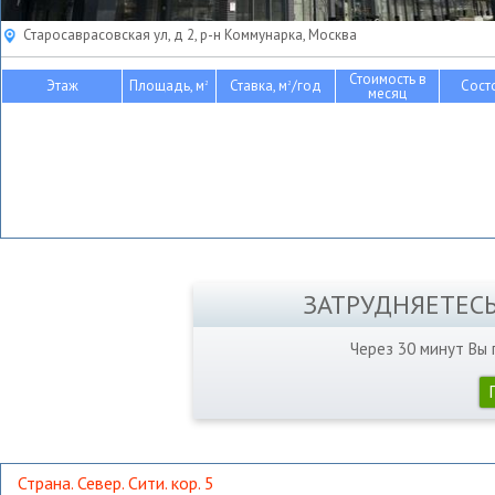
Старосаврасовская ул, д 2, р-н Коммунарка, Москва
Стоимость в
Этаж
Площадь, м
Ставка, м
/год
Сост
2
2
месяц
ЗАТРУДНЯЕТЕС
Через 30 минут Вы
Страна. Север. Сити. кор. 5