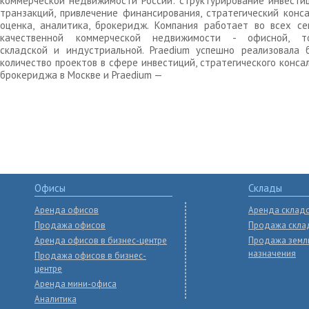
коммерческой недвижимости России: структурирование инвести
транзакций, привлечение финансирования, стратегический конса
оценка, аналитика, брокеридж. Компания работает во всех се
качественной коммерческой недвижимости - офисной, то
складской и индустриальной. Praedium успешно реализовала 
количество проектов в сфере инвестиций, стратегического конса
брокериджа в Москве и Praedium —
Офисы
Склады
Аренда офисов
Аренда склад
Продажа офисов
Продажа скла
Аренда офисов в бизнес-центре
Продажа земл
назначения
Продажа офисов в бизнес-
центре
Аренда мини-офиса
Аналитика