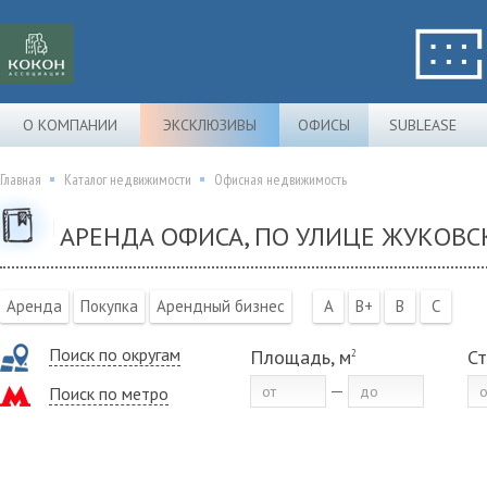
О КОМПАНИИ
ЭКСКЛЮЗИВЫ
ОФИСЫ
SUBLEASE
Главная
Каталог недвижимости
Офисная недвижимость
АРЕНДА ОФИСА, ПО УЛИЦЕ ЖУКОВСК
Аренда
Покупка
Арендный бизнес
A
B+
B
C
Поиск по округам
Площадь, м
Ст
2
Поиск по метро