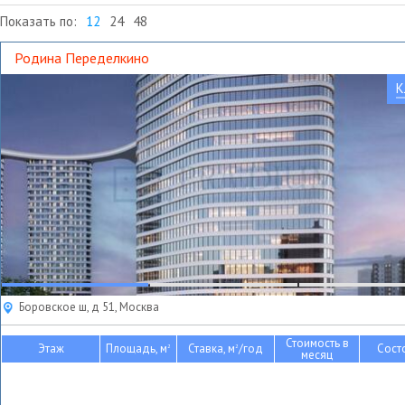
Показать по:
12
24
48
Родина Переделкино
К
Боровское ш, д 51, Москва
Стоимость в
Этаж
Площадь, м
Ставка, м
/год
Сост
2
2
месяц