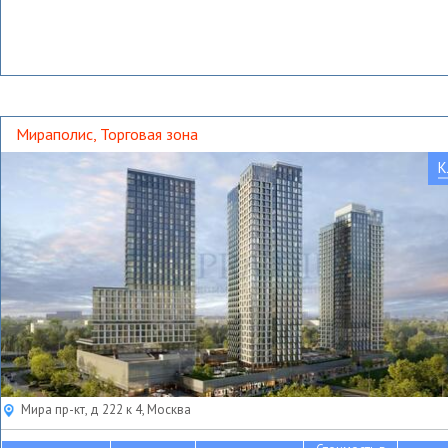
Мираполис, Торговая зона
К
Мира пр-кт, д 222 к 4, Москва