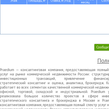
Этаж
Площадь, м
Ставка, м
/год
Сост
месяц
Сообщи
Полн
Praedium — консалтинговая компания, предоставляющая полный
услуг на рынке коммерческой недвижимости России: структури
инвестиционных транзакций, привлечение финансиро
стратегический консалтинг и оценка, аналитика, брокеридж. К
работает во всех сегментах качественной коммерческой недвижи
офисной, торговой, складской и индустриальной. Praedium 
реализовала большое количество проектов в сфере инве
стратегического консалтинга и брокериджа в Москве и Pra
консалтинговая компания, предоставляющая полный спектр услуг 