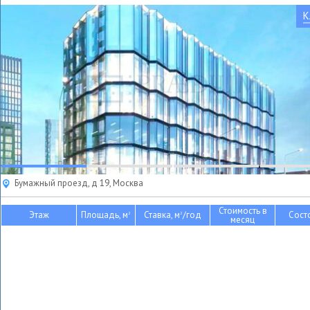
К
Бумажный проезд, д 19, Москва
Стоимость в
Этаж
Площадь, м
Ставка, м
/год
Сост
2
2
месяц