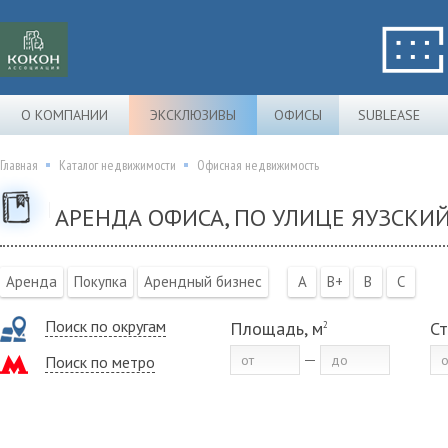
О КОМПАНИИ
ЭКСКЛЮЗИВЫ
ОФИСЫ
SUBLEASE
Главная
Каталог недвижимости
Офисная недвижимость
АРЕНДА ОФИСА, ПО УЛИЦЕ ЯУЗСКИЙ
Аренда
Покупка
Арендный бизнес
A
B+
B
C
Поиск по округам
Площадь, м
Ст
2
Поиск по метро