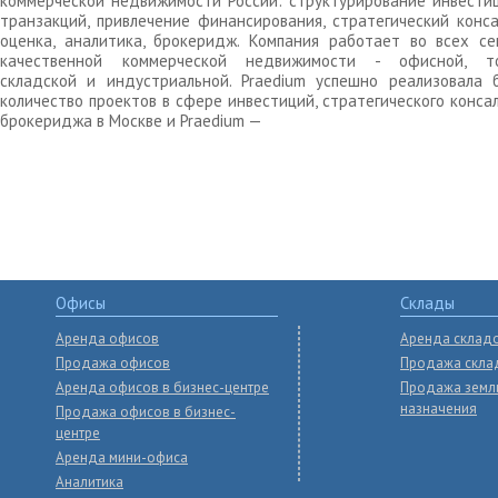
коммерческой недвижимости России: структурирование инвести
транзакций, привлечение финансирования, стратегический конса
оценка, аналитика, брокеридж. Компания работает во всех се
качественной коммерческой недвижимости - офисной, то
складской и индустриальной. Praedium успешно реализовала 
количество проектов в сфере инвестиций, стратегического конса
брокериджа в Москве и Praedium —
Офисы
Склады
Аренда офисов
Аренда склад
Продажа офисов
Продажа скла
Аренда офисов в бизнес-центре
Продажа земл
назначения
Продажа офисов в бизнес-
центре
Аренда мини-офиса
Аналитика