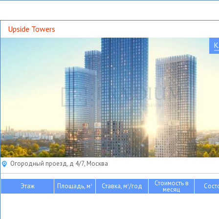
Upside Towers
К
Огородный проезд, д 4/7, Москва
Стоимость в
Этаж
Площадь, м
Ставка, м
/год
Сост
2
2
месяц