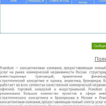
Этаж
Площадь, м
Ставка, м
/год
Сост
месяц
Сообщи
Полн
Praedium — консалтинговая компания, предоставляющая полный
услуг на рынке коммерческой недвижимости России: структури
инвестиционных транзакций, привлечение финансиро
стратегический консалтинг и оценка, аналитика, брокеридж. К
работает во всех сегментах качественной коммерческой недвижи
офисной, торговой, складской и индустриальной. Praedium 
реализовала большое количество проектов в сфере инве
стратегического консалтинга и брокериджа в Москве и Pra
консалтинговая компания, предоставляющая полный спектр услуг 