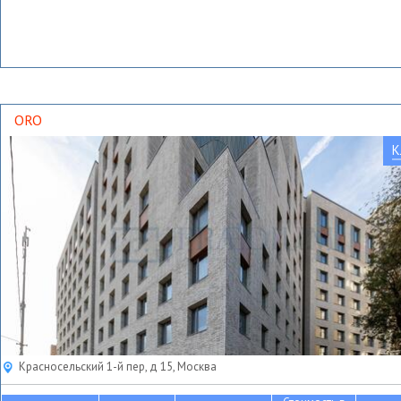
ORO
К
Красносельский 1-й пер, д 15, Москва