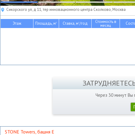
Сикорского ул, д 11, тер инновационного центра Сколково, Москва
Стоимость в
Этаж
Площадь, м
Ставка, м
/год
Сост
2
2
месяц
ЗАТРУДНЯЕТЕС
Через 30 минут Вы
STONE Towers, башня Е