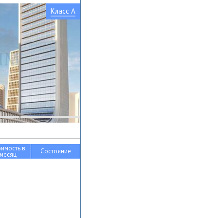
Класс A
оимость в
Состояние
месяц