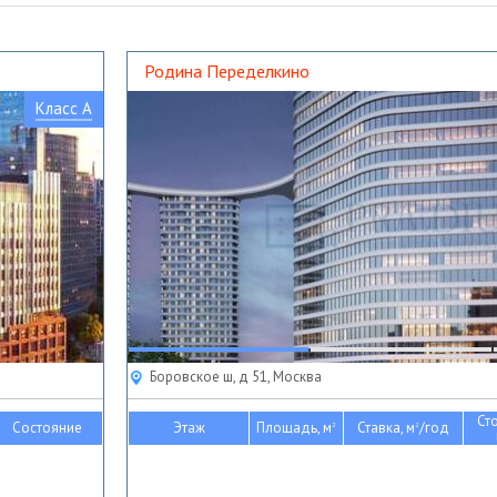
Родина Переделкино
Класс A
Боровское ш, д 51, Москва
Ст
Состояние
Этаж
Площадь, м
Ставка, м
/год
2
2