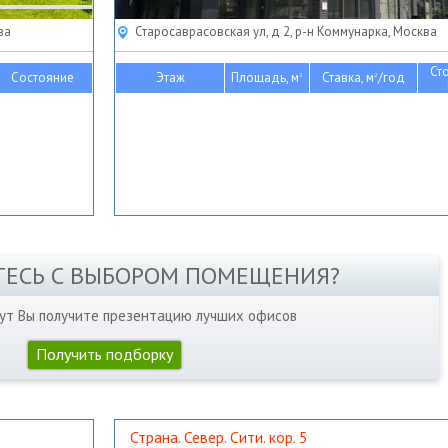
ва
Старосаврасовская ул, д 2, р-н Коммунарка, Москва
Ст
Состояние
Этаж
Площадь, м
Ставка, м
/год
2
2
ТЕСЬ С ВЫБОРОМ ПОМЕЩЕНИЯ?
нут Вы получите презентацию лучших офисов
Получить подборку
Страна. Север. Сити. кор. 5