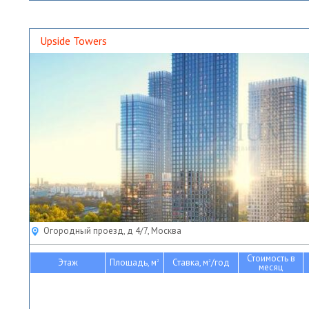
Upside Towers
Огородный проезд, д 4/7, Москва
Стоимость в
Этаж
Площадь, м
Ставка, м
/год
2
2
месяц