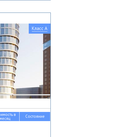
Класс A
оимость в
Состояние
месяц