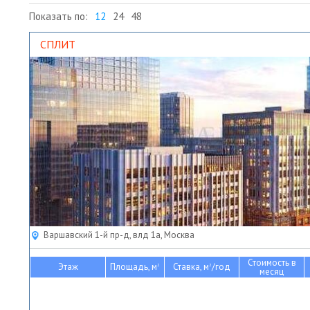
Показать по:
12
24
48
СПЛИТ
Варшавский 1-й пр-д, влд 1а, Москва
Стоимость в
Этаж
Площадь, м
Ставка, м
/год
2
2
месяц