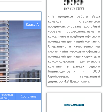
«…В процессе работы Ваша
команда специалистов
Класс A
продемонстрировала достойный
уровень профессионализма в
консалтинге и подборе офисного
помещения для нашей компании.
Оперативно и качественно мы
смогли найти несколько офисных
помещений для наших структур и
консолидировать деятельность
компании в рамках одного
бизнес-центра…» - ООО
Стройрезерв, генеральный
директор И.В. Щекочихина.
оимость в
Состояние
месяц