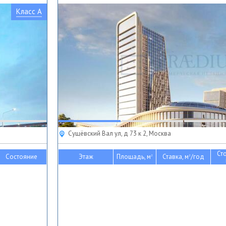
Класс A
Сущёвский Вал ул, д 73 к 2, Москва
Ст
Состояние
Этаж
Площадь, м
Ставка, м
/год
2
2