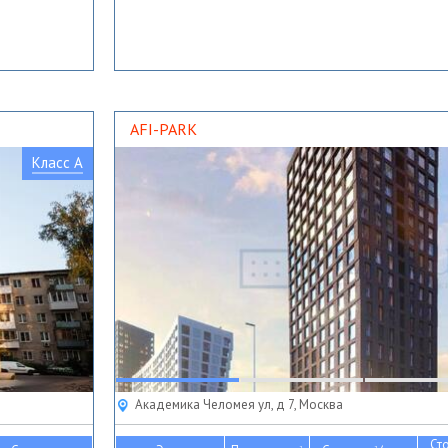
AFI-PARK
Класс A
Академика Челомея ул, д 7, Москва
Ст
2
2