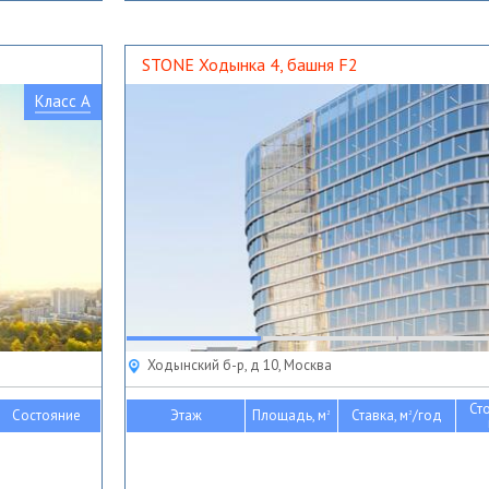
STONE Ходынка 4, башня F2
Класс A
Ходынский б-р, д 10, Москва
Ст
Состояние
Этаж
Площадь, м
Ставка, м
/год
2
2