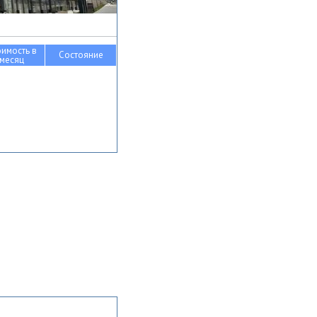
оимость в
Состояние
месяц