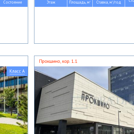
Ст
Состояние
Этаж
Площадь, м
Ставка, м
/год
2
2
Прокшино, кор. 1.1
Класс A