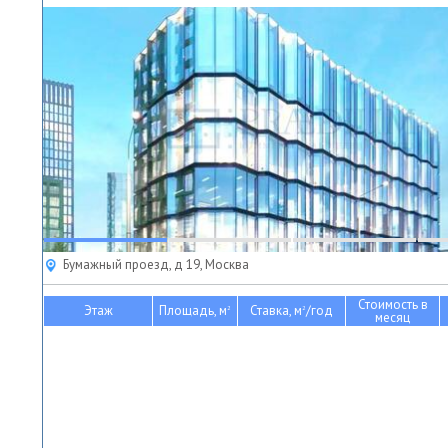
Бумажный проезд, д 19, Москва
Стоимость в
Этаж
Площадь, м
Ставка, м
/год
2
2
месяц