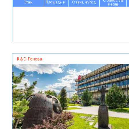
Стоимость в
Этаж
Площадь, м
Ставка, м
/год
2
2
месяц
R&D Ренова