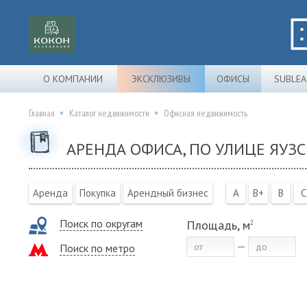
О КОМПАНИИ
ЭКСКЛЮЗИВЫ
ОФИСЫ
SUBLEA
Главная
Каталог недвижимости
Офисная недвижимость
АРЕНДА ОФИСА, ПО УЛИЦЕ ЯУЗС
Аренда
Покупка
Арендный бизнес
A
B+
B
C
Поиск по округам
Площадь, м
2
Поиск по метро