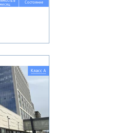
оимость в
Состояние
месяц
Класс A