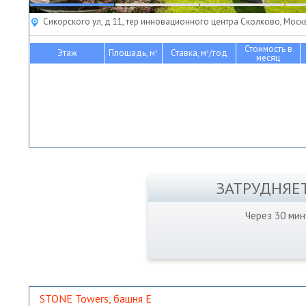
Сикорского ул, д 11, тер инновационного центра Сколково, Моск
Стоимость в
Этаж
Площадь, м
Ставка, м
/год
2
2
месяц
ЗАТРУДНЯЕ
Через 30 ми
STONE Towers, башня Е