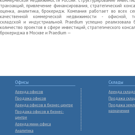
коммерческой недвижимости России: структурирование инвести
транзакций, привлечение финансирования, стратегический конса
оценка, аналитика, брокеридж. Компания работает во всех се
качественной коммерческой недвижимости - офисной, то
складской и индустриальной. Praedium успешно реализовала 
количество проектов в сфере инвестиций, стратегического конса
брокериджа в Москве и Praedium —
Офисы
Склады
Аренда офисов
Аренда склад
Продажа офисов
Продажа скла
Аренда офисов в бизнес-центре
Продажа земл
назначения
Продажа офисов в бизнес-
центре
Аренда мини-офиса
Аналитика