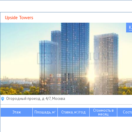
Upside Towers
К
Огородный проезд, д 4/7, Москва
Стоимость в
Этаж
Площадь, м
Ставка, м
/год
Сост
2
2
месяц