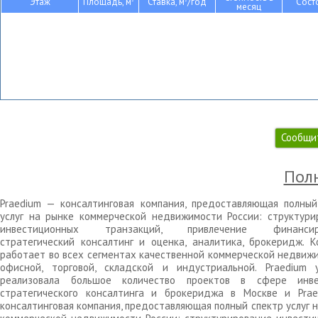
Этаж
Площадь, м
Ставка, м
/год
Сост
месяц
Сообщи
Полн
Praedium — консалтинговая компания, предоставляющая полный
услуг на рынке коммерческой недвижимости России: структури
инвестиционных транзакций, привлечение финансиро
стратегический консалтинг и оценка, аналитика, брокеридж. К
работает во всех сегментах качественной коммерческой недвижи
офисной, торговой, складской и индустриальной. Praedium 
реализовала большое количество проектов в сфере инве
стратегического консалтинга и брокериджа в Москве и Pra
консалтинговая компания, предоставляющая полный спектр услуг 