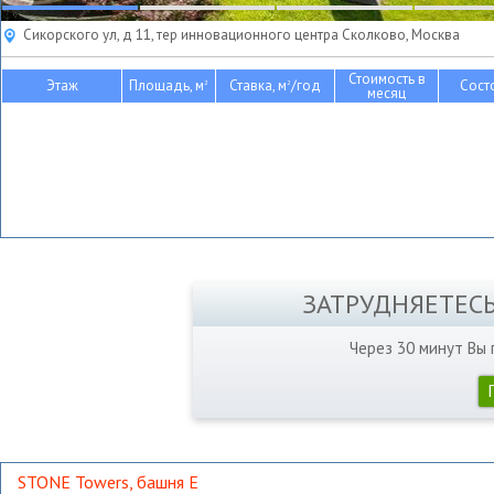
Сикорского ул, д 11, тер инновационного центра Сколково, Москва
Стоимость в
Этаж
Площадь, м
Ставка, м
/год
Сост
2
2
месяц
ЗАТРУДНЯЕТЕС
Через 30 минут Вы
STONE Towers, башня Е