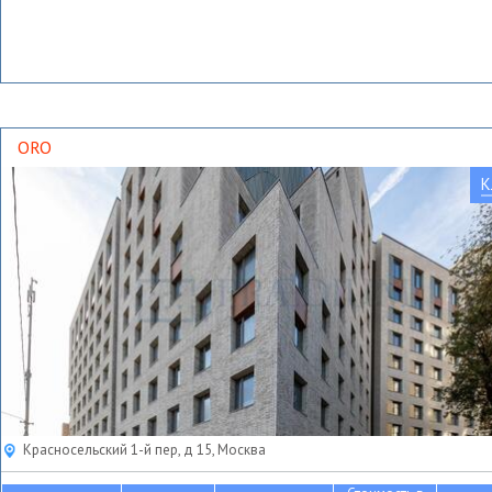
ORO
К
Красносельский 1-й пер, д 15, Москва