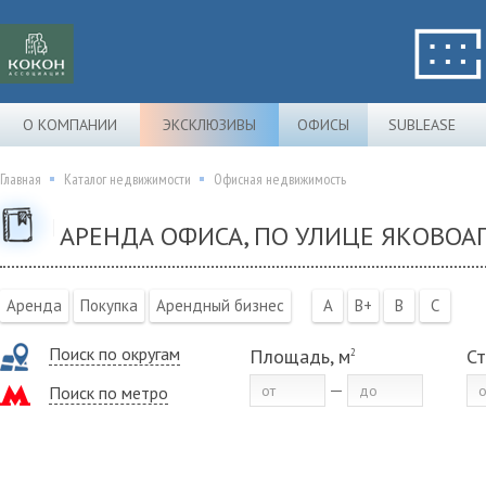
О КОМПАНИИ
ЭКСКЛЮЗИВЫ
ОФИСЫ
SUBLEASE
Главная
Каталог недвижимости
Офисная недвижимость
АРЕНДА ОФИСА, ПО УЛИЦЕ ЯКОВО
Аренда
Покупка
Арендный бизнес
A
B+
B
C
Поиск по округам
Площадь, м
Ст
2
Поиск по метро