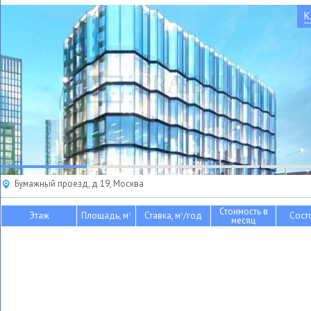
К
Бумажный проезд, д 19, Москва
Стоимость в
Этаж
Площадь, м
Ставка, м
/год
Сост
2
2
месяц