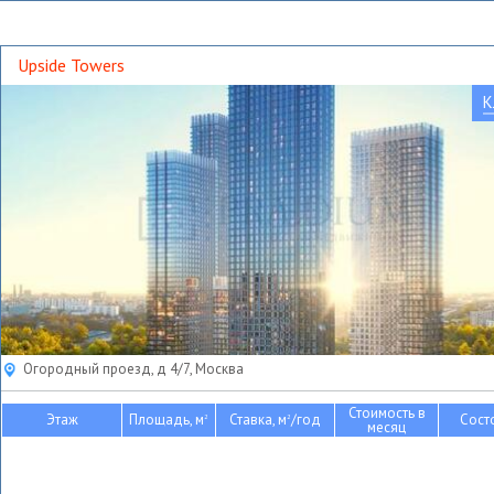
Upside Towers
К
Огородный проезд, д 4/7, Москва
Стоимость в
Этаж
Площадь, м
Ставка, м
/год
Сост
2
2
месяц