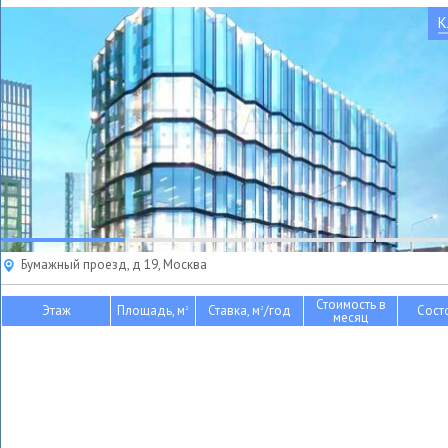
К
Бумажный проезд, д 19, Москва
Стоимость в
Этаж
Площадь, м
Ставка, м
/год
Сост
2
2
месяц