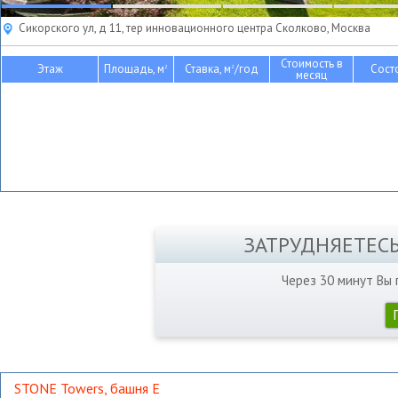
Сикорского ул, д 11, тер инновационного центра Сколково, Москва
Стоимость в
Этаж
Площадь, м
Ставка, м
/год
Сост
2
2
месяц
ЗАТРУДНЯЕТЕС
Через 30 минут Вы
STONE Towers, башня Е