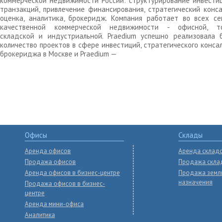
коммерческой недвижимости России: структурирование инвести
транзакций, привлечение финансирования, стратегический конса
оценка, аналитика, брокеридж. Компания работает во всех се
качественной коммерческой недвижимости - офисной, то
складской и индустриальной. Praedium успешно реализовала 
количество проектов в сфере инвестиций, стратегического конса
брокериджа в Москве и Praedium —
Офисы
Склады
Аренда офисов
Аренда склад
Продажа офисов
Продажа скла
Аренда офисов в бизнес-центре
Продажа земл
назначения
Продажа офисов в бизнес-
центре
Аренда мини-офиса
Аналитика