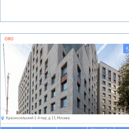
ORO
К
Красносельский 1-й пер, д 15, Москва