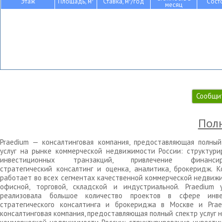
Этаж
Площадь, м
Ставка, м
/год
Сост
месяц
Сообщи
Полн
Praedium — консалтинговая компания, предоставляющая полный
услуг на рынке коммерческой недвижимости России: структури
инвестиционных транзакций, привлечение финансиро
стратегический консалтинг и оценка, аналитика, брокеридж. К
работает во всех сегментах качественной коммерческой недвижи
офисной, торговой, складской и индустриальной. Praedium 
реализовала большое количество проектов в сфере инве
стратегического консалтинга и брокериджа в Москве и Pra
консалтинговая компания, предоставляющая полный спектр услуг 