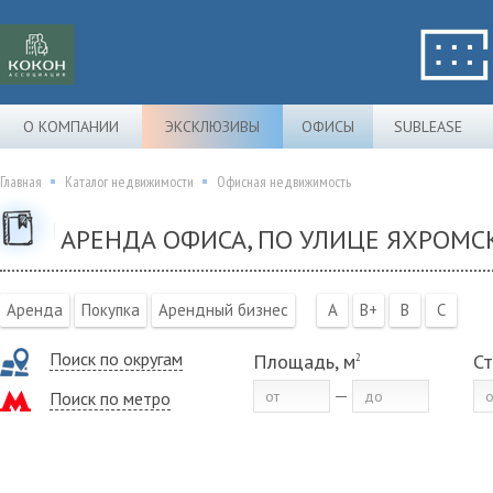
О КОМПАНИИ
ЭКСКЛЮЗИВЫ
ОФИСЫ
SUBLEASE
Главная
Каталог недвижимости
Офисная недвижимость
АРЕНДА ОФИСА, ПО УЛИЦЕ ЯХРОМСК
Аренда
Покупка
Арендный бизнес
A
B+
B
C
Поиск по округам
Площадь, м
Ст
2
Поиск по метро