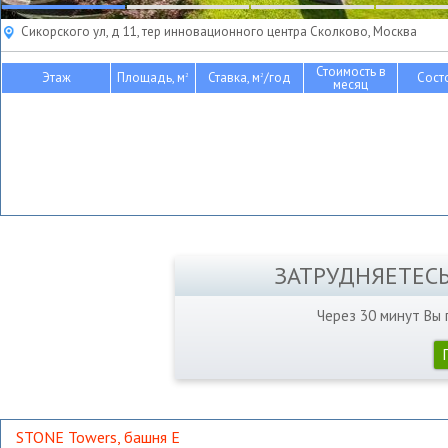
Сикорского ул, д 11, тер инновационного центра Сколково, Москва
Стоимость в
Этаж
Площадь, м
Ставка, м
/год
Сост
2
2
месяц
ЗАТРУДНЯЕТЕС
Через 30 минут Вы
STONE Towers, башня Е