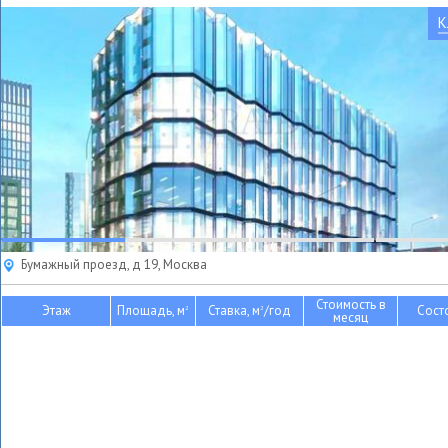
К
Бумажный проезд, д 19, Москва
Стоимость в
Этаж
Площадь, м
Ставка, м
/год
Сост
2
2
месяц