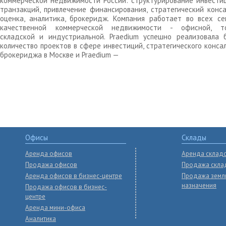
коммерческой недвижимости России: структурирование инвести
транзакций, привлечение финансирования, стратегический конса
оценка, аналитика, брокеридж. Компания работает во всех се
качественной коммерческой недвижимости - офисной, то
складской и индустриальной. Praedium успешно реализовала 
количество проектов в сфере инвестиций, стратегического конса
брокериджа в Москве и Praedium —
Офисы
Склады
Аренда офисов
Аренда склад
Продажа офисов
Продажа скла
Аренда офисов в бизнес-центре
Продажа земл
назначения
Продажа офисов в бизнес-
центре
Аренда мини-офиса
Аналитика