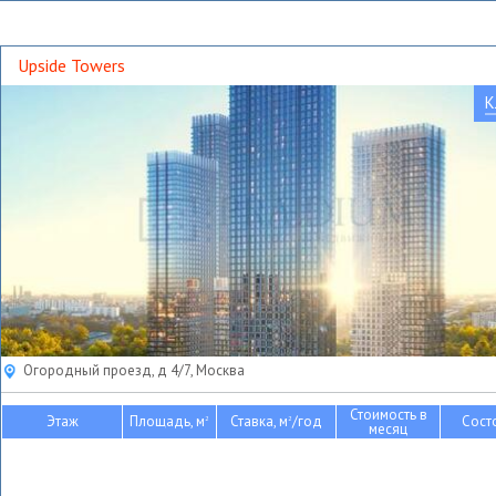
Upside Towers
К
Огородный проезд, д 4/7, Москва
Стоимость в
Этаж
Площадь, м
Ставка, м
/год
Сост
2
2
месяц