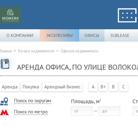
О КОМПАНИИ
ЭКСКЛЮЗИВЫ
ОФИСЫ
SUBLEASE
Главная
Каталог недвижимости
Офисная недвижимость
АРЕНДА ОФИСА, ПО УЛИЦЕ ВОЛОК
Аренда
Покупка
Арендный бизнес
A
B+
B
C
Поиск по округам
Площадь, м
Ст
2
Поиск по метро