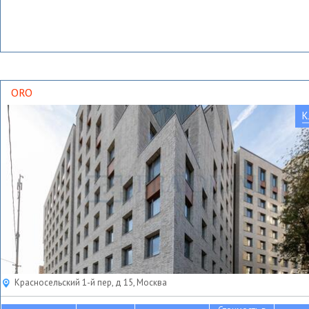
ORO
К
Красносельский 1-й пер, д 15, Москва