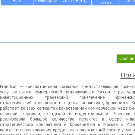
Этаж
Площадь, м
Ставка, м
/год
Сост
месяц
Сообщи
Полн
Praedium — консалтинговая компания, предоставляющая полный
услуг на рынке коммерческой недвижимости России: структури
инвестиционных транзакций, привлечение финансиро
стратегический консалтинг и оценка, аналитика, брокеридж. К
работает во всех сегментах качественной коммерческой недвижи
офисной, торговой, складской и индустриальной. Praedium 
реализовала большое количество проектов в сфере инве
стратегического консалтинга и брокериджа в Москве и Pra
консалтинговая компания, предоставляющая полный спектр услуг 