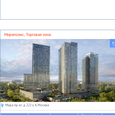
Мираполис, Торговая зона
К
Мира пр-кт, д 222 к 4, Москва