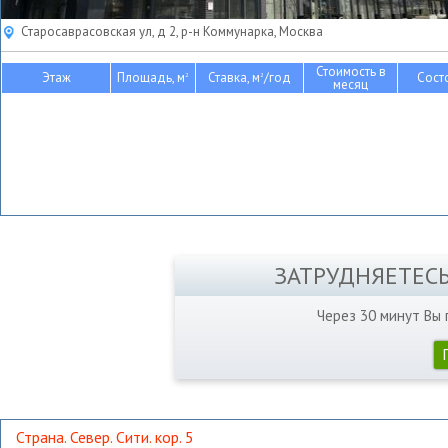
Старосаврасовская ул, д 2, р-н Коммунарка, Москва
Стоимость в
Этаж
Площадь, м
Ставка, м
/год
Сост
2
2
месяц
ЗАТРУДНЯЕТЕС
Через 30 минут Вы
Страна. Север. Сити. кор. 5