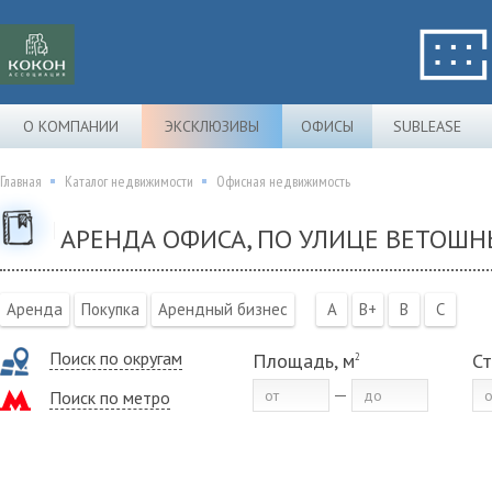
О КОМПАНИИ
ЭКСКЛЮЗИВЫ
ОФИСЫ
SUBLEASE
Главная
Каталог недвижимости
Офисная недвижимость
АРЕНДА ОФИСА, ПО УЛИЦЕ ВЕТОШН
Аренда
Покупка
Арендный бизнес
A
B+
B
C
Поиск по округам
Площадь, м
Ст
2
Поиск по метро