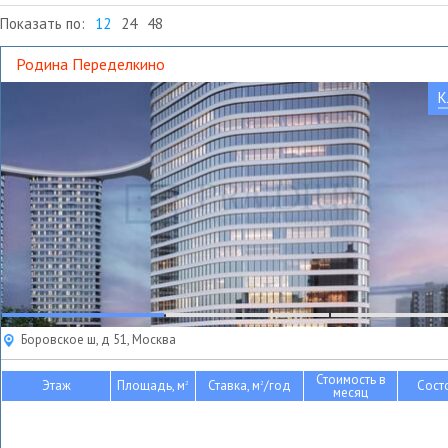
Показать по:
12
24
48
Родина Переделкино
К
Боровское ш, д 51, Москва
Стоимость в
Этаж
Площадь, м
Ставка, м
/год
Сост
2
2
месяц