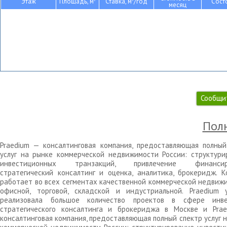
Этаж
Площадь, м
Ставка, м
/год
Сост
месяц
Сообщи
Полн
Praedium — консалтинговая компания, предоставляющая полный
услуг на рынке коммерческой недвижимости России: структури
инвестиционных транзакций, привлечение финансиро
стратегический консалтинг и оценка, аналитика, брокеридж. К
работает во всех сегментах качественной коммерческой недвижи
офисной, торговой, складской и индустриальной. Praedium 
реализовала большое количество проектов в сфере инве
стратегического консалтинга и брокериджа в Москве и Pra
консалтинговая компания, предоставляющая полный спектр услуг 