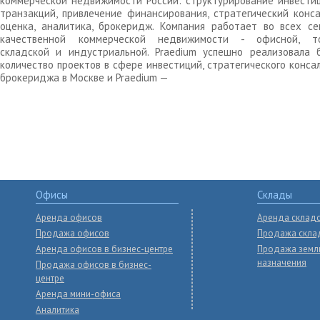
коммерческой недвижимости России: структурирование инвести
транзакций, привлечение финансирования, стратегический конса
оценка, аналитика, брокеридж. Компания работает во всех се
качественной коммерческой недвижимости - офисной, то
складской и индустриальной. Praedium успешно реализовала 
количество проектов в сфере инвестиций, стратегического конса
брокериджа в Москве и Praedium —
Офисы
Склады
Аренда офисов
Аренда склад
Продажа офисов
Продажа скла
Аренда офисов в бизнес-центре
Продажа земл
назначения
Продажа офисов в бизнес-
центре
Аренда мини-офиса
Аналитика