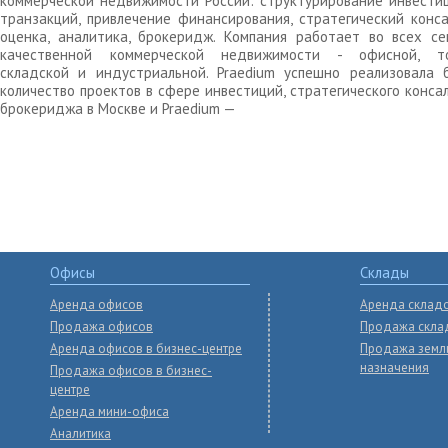
коммерческой недвижимости России: структурирование инвести
транзакций, привлечение финансирования, стратегический конса
оценка, аналитика, брокеридж. Компания работает во всех се
качественной коммерческой недвижимости - офисной, то
складской и индустриальной. Praedium успешно реализовала 
количество проектов в сфере инвестиций, стратегического конса
брокериджа в Москве и Praedium —
Офисы
Склады
Аренда офисов
Аренда склад
Продажа офисов
Продажа скла
Аренда офисов в бизнес-центре
Продажа земл
назначения
Продажа офисов в бизнес-
центре
Аренда мини-офиса
Аналитика