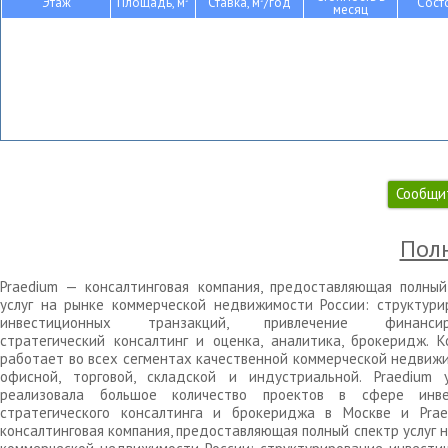
Этаж
Площадь, м
Ставка, м
/год
Сост
месяц
Сообщи
Полн
Praedium — консалтинговая компания, предоставляющая полный
услуг на рынке коммерческой недвижимости России: структури
инвестиционных транзакций, привлечение финансиро
стратегический консалтинг и оценка, аналитика, брокеридж. К
работает во всех сегментах качественной коммерческой недвижи
офисной, торговой, складской и индустриальной. Praedium 
реализовала большое количество проектов в сфере инве
стратегического консалтинга и брокериджа в Москве и Pra
консалтинговая компания, предоставляющая полный спектр услуг 