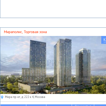
Мираполис, Торговая зона
К
Мира пр-кт, д 222 к 4, Москва