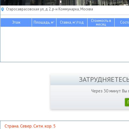
Старосаврасовская ул, д 2, р-н Коммунарка, Москва
Стоимость в
Этаж
Площадь, м
Ставка, м
/год
Сост
2
2
месяц
ЗАТРУДНЯЕТЕС
Через 30 минут Вы
Страна. Север. Сити. кор. 5