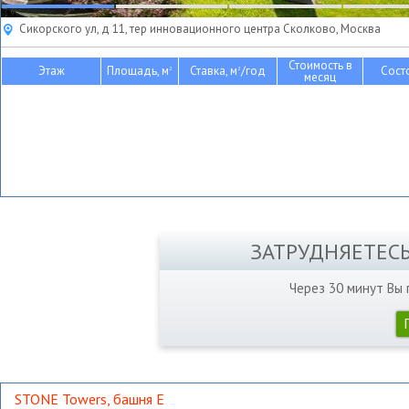
Сикорского ул, д 11, тер инновационного центра Сколково, Москва
Стоимость в
Этаж
Площадь, м
Ставка, м
/год
Сост
2
2
месяц
ЗАТРУДНЯЕТЕС
Через 30 минут Вы
STONE Towers, башня Е