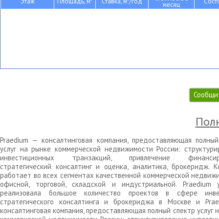
Этаж
Площадь, м
Ставка, м
/год
Сост
месяц
Сообщи
Полн
Praedium — консалтинговая компания, предоставляющая полный
услуг на рынке коммерческой недвижимости России: структури
инвестиционных транзакций, привлечение финансиро
стратегический консалтинг и оценка, аналитика, брокеридж. К
работает во всех сегментах качественной коммерческой недвижи
офисной, торговой, складской и индустриальной. Praedium 
реализовала большое количество проектов в сфере инве
стратегического консалтинга и брокериджа в Москве и Pra
консалтинговая компания, предоставляющая полный спектр услуг 