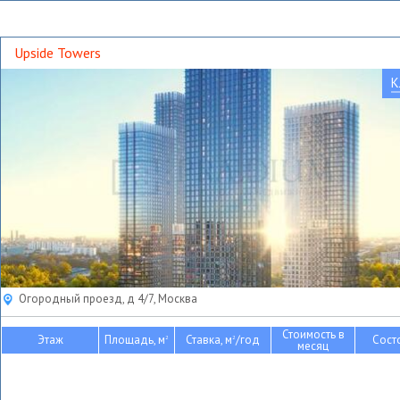
Upside Towers
К
Огородный проезд, д 4/7, Москва
Стоимость в
Этаж
Площадь, м
Ставка, м
/год
Сост
2
2
месяц