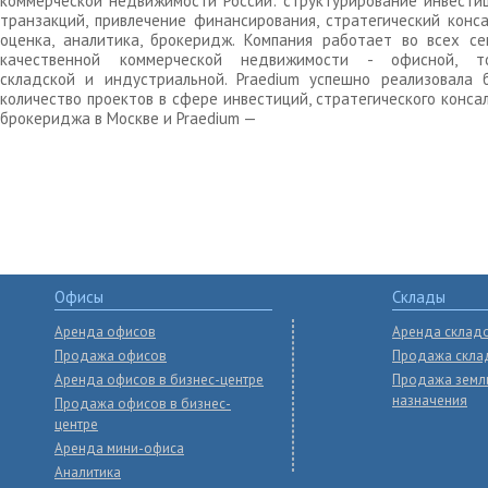
коммерческой недвижимости России: структурирование инвести
транзакций, привлечение финансирования, стратегический конса
оценка, аналитика, брокеридж. Компания работает во всех се
качественной коммерческой недвижимости - офисной, то
складской и индустриальной. Praedium успешно реализовала 
количество проектов в сфере инвестиций, стратегического конса
брокериджа в Москве и Praedium —
Офисы
Склады
Аренда офисов
Аренда склад
Продажа офисов
Продажа скла
Аренда офисов в бизнес-центре
Продажа земл
назначения
Продажа офисов в бизнес-
центре
Аренда мини-офиса
Аналитика