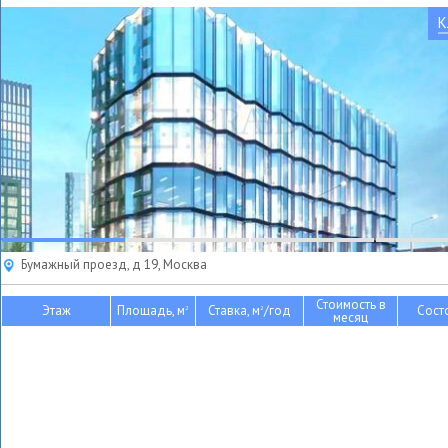
К
Бумажный проезд, д 19, Москва
Стоимость в
Этаж
Площадь, м
Ставка, м
/год
Сост
2
2
месяц