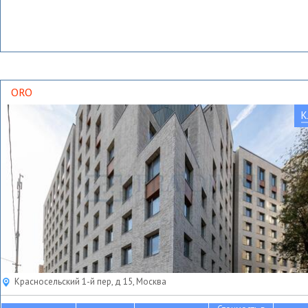
ORO
К
Красносельский 1-й пер, д 15, Москва