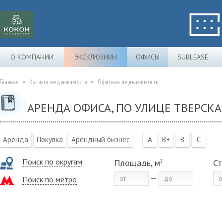
О КОМПАНИИ
ЭКСКЛЮЗИВЫ
ОФИСЫ
SUBLEASE
Главная
Каталог недвижимости
Офисная недвижимость
АРЕНДА ОФИСА, ПО УЛИЦЕ ТВЕРСКА
Аренда
Покупка
Арендный бизнес
A
B+
B
C
Поиск по округам
Площадь, м
Ст
2
Поиск по метро