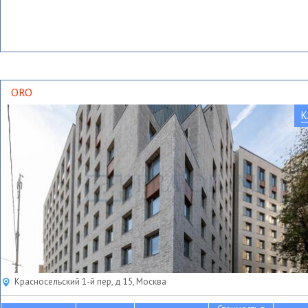
ORO
К
Красносельский 1-й пер, д 15, Москва