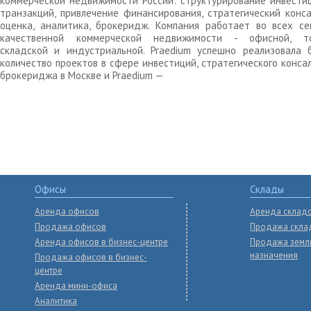
коммерческой недвижимости России: структурирование инвести
транзакций, привлечение финансирования, стратегический конса
оценка, аналитика, брокеридж. Компания работает во всех се
качественной коммерческой недвижимости - офисной, то
складской и индустриальной. Praedium успешно реализовала 
количество проектов в сфере инвестиций, стратегического конса
брокериджа в Москве и Praedium —
Офисы
Склады
Аренда офисов
Аренда склад
Продажа офисов
Продажа скла
Аренда офисов в бизнес-центре
Продажа земл
назначения
Продажа офисов в бизнес-
центре
Аренда мини-офиса
Аналитика