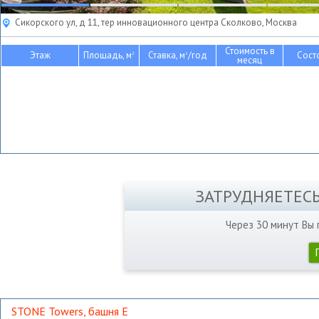
Сикорского ул, д 11, тер инновационного центра Сколково, Москва
Стоимость в
Этаж
Площадь, м
Ставка, м
/год
Сост
2
2
месяц
ЗАТРУДНЯЕТЕС
Через 30 минут Вы
STONE Towers, башня Е