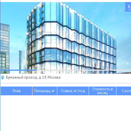
К
Бумажный проезд, д 19, Москва
Стоимость в
Этаж
Площадь, м
Ставка, м
/год
Сост
2
2
месяц