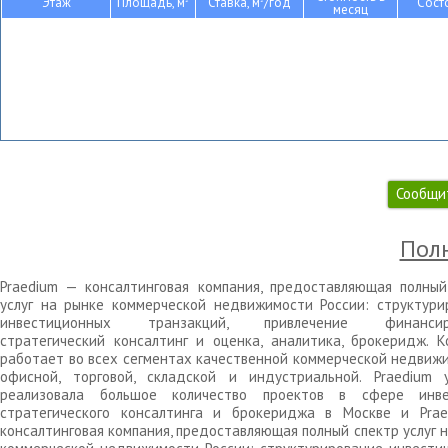
Этаж
Площадь, м
Ставка, м
/год
Сост
месяц
Сообщи
Полн
Praedium — консалтинговая компания, предоставляющая полный
услуг на рынке коммерческой недвижимости России: структури
инвестиционных транзакций, привлечение финансиро
стратегический консалтинг и оценка, аналитика, брокеридж. К
работает во всех сегментах качественной коммерческой недвижи
офисной, торговой, складской и индустриальной. Praedium 
реализовала большое количество проектов в сфере инве
стратегического консалтинга и брокериджа в Москве и Pra
консалтинговая компания, предоставляющая полный спектр услуг 