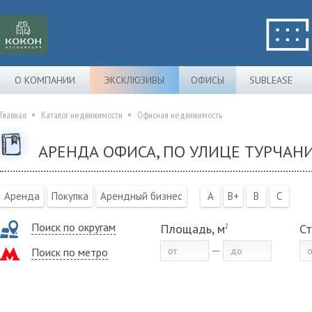
О КОМПАНИИ
ЭКСКЛЮЗИВЫ
ОФИСЫ
SUBLEASE
Главная
Каталог недвижимости
Офисная недвижимость
АРЕНДА ОФИСА, ПО УЛИЦЕ ТУРЧАН
Аренда
Покупка
Арендный бизнес
A
B+
B
C
Поиск по округам
Площадь, м
Ст
2
Поиск по метро