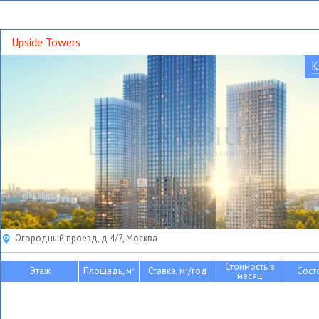
Upside Towers
К
Огородный проезд, д 4/7, Москва
Стоимость в
Этаж
Площадь, м
Ставка, м
/год
Сост
2
2
месяц