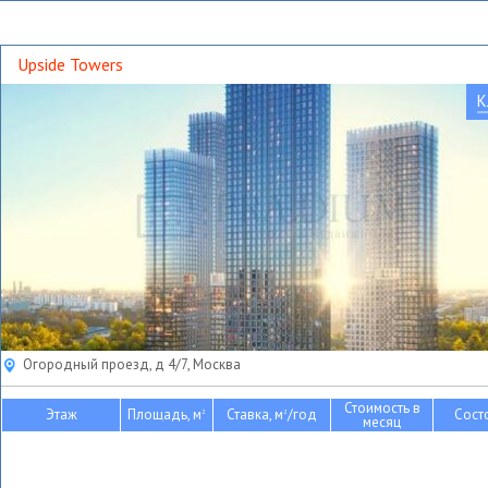
Upside Towers
К
Огородный проезд, д 4/7, Москва
Стоимость в
Этаж
Площадь, м
Ставка, м
/год
Сост
2
2
месяц