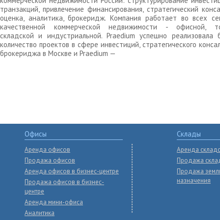
коммерческой недвижимости России: структурирование инвести
транзакций, привлечение финансирования, стратегический конса
оценка, аналитика, брокеридж. Компания работает во всех се
качественной коммерческой недвижимости - офисной, то
складской и индустриальной. Praedium успешно реализовала 
количество проектов в сфере инвестиций, стратегического конса
брокериджа в Москве и Praedium —
Офисы
Склады
Аренда офисов
Аренда склад
Продажа офисов
Продажа скла
Аренда офисов в бизнес-центре
Продажа земл
назначения
Продажа офисов в бизнес-
центре
Аренда мини-офиса
Аналитика