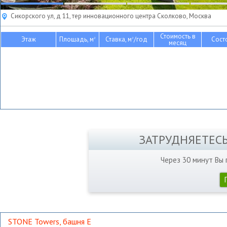
Сикорского ул, д 11, тер инновационного центра Сколково, Москва
Стоимость в
Этаж
Площадь, м
Ставка, м
/год
Сост
2
2
месяц
ЗАТРУДНЯЕТЕС
Через 30 минут Вы
STONE Towers, башня Е