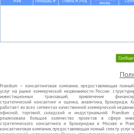
Этаж
Площадь, м
Ставка, м
/год
Сост
месяц
Сообщи
Полн
Praedium — консалтинговая компания, предоставляющая полный
услуг на рынке коммерческой недвижимости России: структури
инвестиционных транзакций, привлечение финансиро
стратегический консалтинг и оценка, аналитика, брокеридж. К
работает во всех сегментах качественной коммерческой недвижи
офисной, торговой, складской и индустриальной. Praedium 
реализовала большое количество проектов в сфере инве
стратегического консалтинга и брокериджа в Москве и Pra
консалтинговая компания, предоставляющая полный спектр услуг 