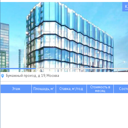
К
Бумажный проезд, д 19, Москва
Стоимость в
Этаж
Площадь, м
Ставка, м
/год
Сост
2
2
месяц