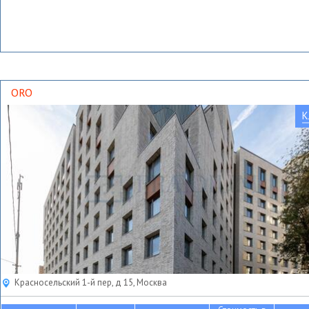
ORO
К
Красносельский 1-й пер, д 15, Москва