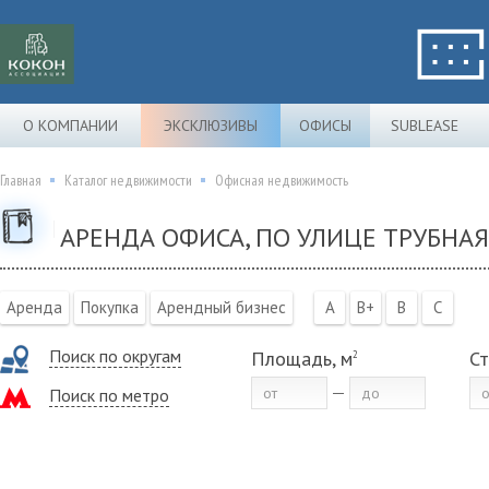
О КОМПАНИИ
ЭКСКЛЮЗИВЫ
ОФИСЫ
SUBLEASE
Главная
Каталог недвижимости
Офисная недвижимость
АРЕНДА ОФИСА, ПО УЛИЦЕ ТРУБНАЯ 
Аренда
Покупка
Арендный бизнес
A
B+
B
C
Поиск по округам
Площадь, м
Ст
2
Поиск по метро