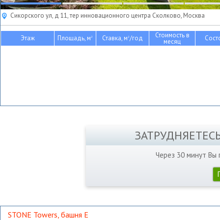
Сикорского ул, д 11, тер инновационного центра Сколково, Москва
Стоимость в
Этаж
Площадь, м
Ставка, м
/год
Сост
2
2
месяц
ЗАТРУДНЯЕТЕС
Через 30 минут Вы
STONE Towers, башня Е