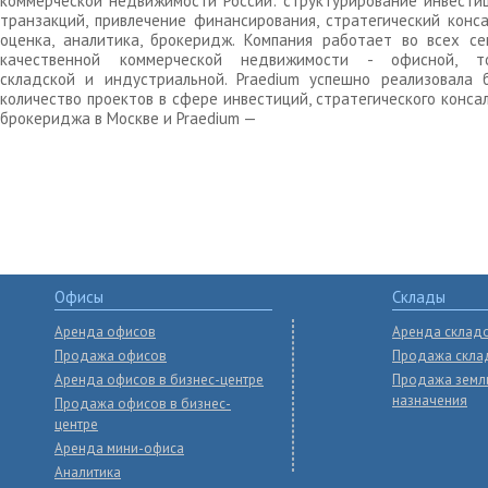
коммерческой недвижимости России: структурирование инвести
транзакций, привлечение финансирования, стратегический конса
оценка, аналитика, брокеридж. Компания работает во всех се
качественной коммерческой недвижимости - офисной, то
складской и индустриальной. Praedium успешно реализовала 
количество проектов в сфере инвестиций, стратегического конса
брокериджа в Москве и Praedium —
Офисы
Склады
Аренда офисов
Аренда склад
Продажа офисов
Продажа скла
Аренда офисов в бизнес-центре
Продажа земл
назначения
Продажа офисов в бизнес-
центре
Аренда мини-офиса
Аналитика