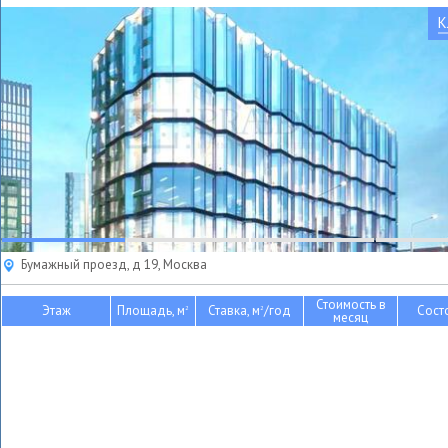
К
Бумажный проезд, д 19, Москва
Стоимость в
Этаж
Площадь, м
Ставка, м
/год
Сост
2
2
месяц