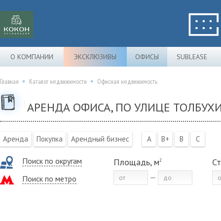
О КОМПАНИИ
ЭКСКЛЮЗИВЫ
ОФИСЫ
SUBLEASE
Главная
Каталог недвижимости
Офисная недвижимость
АРЕНДА ОФИСА, ПО УЛИЦЕ ТОЛБУХИ
Аренда
Покупка
Арендный бизнес
A
B+
B
C
Поиск по округам
Площадь, м
Ст
2
Поиск по метро