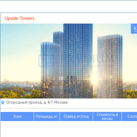
Upside Towers
К
Огородный проезд, д 4/7, Москва
Стоимость в
Этаж
Площадь, м
Ставка, м
/год
Сост
2
2
месяц