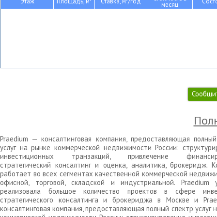
Этаж
Площадь, м
Ставка, м
/год
Сост
месяц
Сообщи
Полн
Praedium — консалтинговая компания, предоставляющая полный
услуг на рынке коммерческой недвижимости России: структури
инвестиционных транзакций, привлечение финансиро
стратегический консалтинг и оценка, аналитика, брокеридж. К
работает во всех сегментах качественной коммерческой недвижи
офисной, торговой, складской и индустриальной. Praedium 
реализовала большое количество проектов в сфере инве
стратегического консалтинга и брокериджа в Москве и Pra
консалтинговая компания, предоставляющая полный спектр услуг 