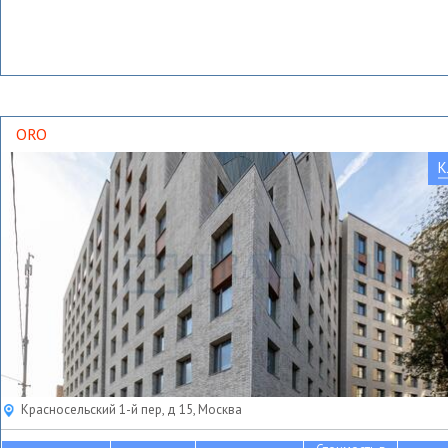
ORO
К
Красносельский 1-й пер, д 15, Москва