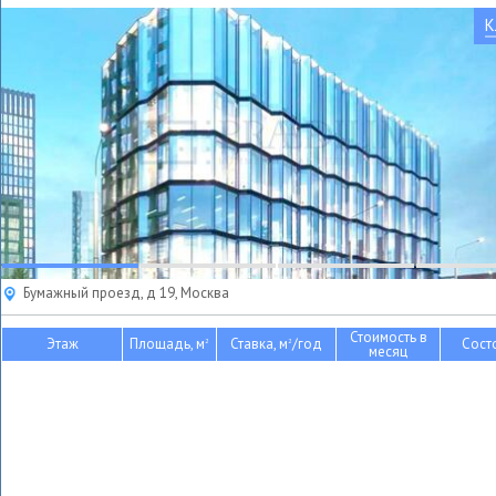
К
Бумажный проезд, д 19, Москва
Стоимость в
Этаж
Площадь, м
Ставка, м
/год
Сост
2
2
месяц