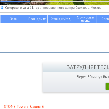
Сикорского ул, д 11, тер инновационного центра Сколково, Москва
Стоимость в
Этаж
Площадь, м
Ставка, м
/год
Сост
2
2
месяц
ЗАТРУДНЯЕТЕС
Через 30 минут Вы
STONE Towers, башня Е