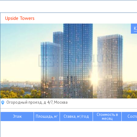
Upside Towers
К
Огородный проезд, д 4/7, Москва
Стоимость в
Этаж
Площадь, м
Ставка, м
/год
Сост
2
2
месяц