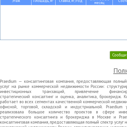
Этаж
Площадь, м
Ставка, м
/год
Сост
месяц
Сообщи
Полн
Praedium — консалтинговая компания, предоставляющая полный
услуг на рынке коммерческой недвижимости России: структури
инвестиционных транзакций, привлечение финансиро
стратегический консалтинг и оценка, аналитика, брокеридж. К
работает во всех сегментах качественной коммерческой недвижи
офисной, торговой, складской и индустриальной. Praedium 
реализовала большое количество проектов в сфере инве
стратегического консалтинга и брокериджа в Москве и Pra
консалтинговая компания, предоставляющая полный спектр услуг 