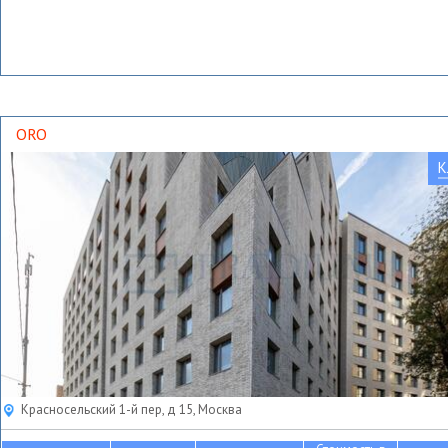
ORO
К
Красносельский 1-й пер, д 15, Москва