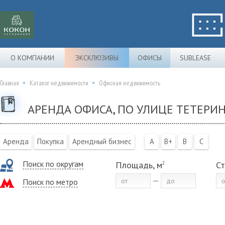
О КОМПАНИИ
ЭКСКЛЮЗИВЫ
ОФИСЫ
SUBLEASE
Главная
Каталог недвижимости
Офисная недвижимость
АРЕНДА ОФИСА, ПО УЛИЦЕ ТЕТЕРИ
Аренда
Покупка
Арендный бизнес
A
B+
B
C
Поиск по округам
Площадь, м
Ст
2
Поиск по метро