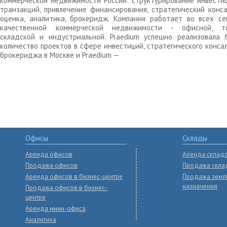
коммерческой недвижимости России: структурирование инвести
транзакций, привлечение финансирования, стратегический конса
оценка, аналитика, брокеридж. Компания работает во всех се
качественной коммерческой недвижимости - офисной, то
складской и индустриальной. Praedium успешно реализовала 
количество проектов в сфере инвестиций, стратегического конса
брокериджа в Москве и Praedium —
Офисы
Склады
Аренда офисов
Аренда склад
Продажа офисов
Продажа скла
Аренда офисов в бизнес-центре
Продажа земл
назначения
Продажа офисов в бизнес-
центре
Аренда мини-офиса
Аналитика