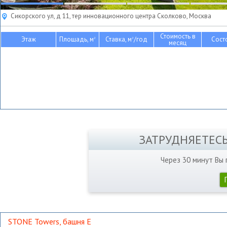
Сикорского ул, д 11, тер инновационного центра Сколково, Москва
Стоимость в
Этаж
Площадь, м
Ставка, м
/год
Сост
2
2
месяц
ЗАТРУДНЯЕТЕС
Через 30 минут Вы
STONE Towers, башня Е