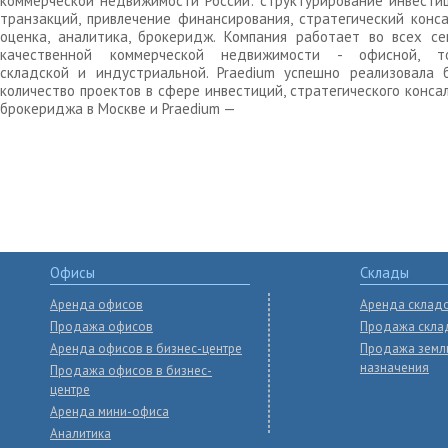
коммерческой недвижимости России: структурирование инвести
транзакций, привлечение финансирования, стратегический конса
оценка, аналитика, брокеридж. Компания работает во всех се
качественной коммерческой недвижимости - офисной, то
складской и индустриальной. Praedium успешно реализовала 
количество проектов в сфере инвестиций, стратегического конса
брокериджа в Москве и Praedium —
Офисы
Склады
Аренда офисов
Аренда склад
Продажа офисов
Продажа скла
Аренда офисов в бизнес-центре
Продажа земл
назначения
Продажа офисов в бизнес-
центре
Аренда мини-офиса
Аналитика