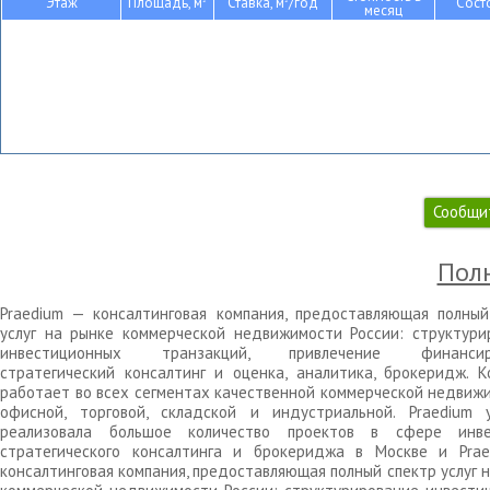
Этаж
Площадь, м
Ставка, м
/год
Сост
месяц
Сообщи
Полн
Praedium — консалтинговая компания, предоставляющая полный
услуг на рынке коммерческой недвижимости России: структури
инвестиционных транзакций, привлечение финансиро
стратегический консалтинг и оценка, аналитика, брокеридж. К
работает во всех сегментах качественной коммерческой недвижи
офисной, торговой, складской и индустриальной. Praedium 
реализовала большое количество проектов в сфере инве
стратегического консалтинга и брокериджа в Москве и Pra
консалтинговая компания, предоставляющая полный спектр услуг 