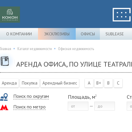
О КОМПАНИИ
ЭКСКЛЮЗИВЫ
ОФИСЫ
SUBLEASE
Главная
Каталог недвижимости
Офисная недвижимость
АРЕНДА ОФИСА, ПО УЛИЦЕ ТЕАТРА
Аренда
Покупка
Арендный бизнес
A
B+
B
C
Поиск по округам
Площадь, м
Ст
2
Поиск по метро