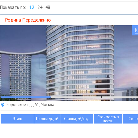
Показать по:
12
24
48
Родина Переделкино
К
Боровское ш, д 51, Москва
Стоимость в
Этаж
Площадь, м
Ставка, м
/год
Сост
2
2
месяц