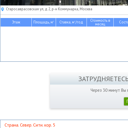
Старосаврасовская ул, д 2, р-н Коммунарка, Москва
Стоимость в
Этаж
Площадь, м
Ставка, м
/год
Сост
2
2
месяц
ЗАТРУДНЯЕТЕС
Через 30 минут Вы
Страна. Север. Сити. кор. 5