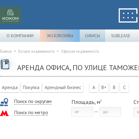
О КОМПАНИИ
ЭКСКЛЮЗИВЫ
ОФИСЫ
SUBLEASE
Главная
Каталог недвижимости
Офисная недвижимость
АРЕНДА ОФИСА, ПО УЛИЦЕ ТАМОЖ
Аренда
Покупка
Арендный бизнес
A
B+
B
C
Поиск по округам
Площадь, м
Ст
2
Поиск по метро