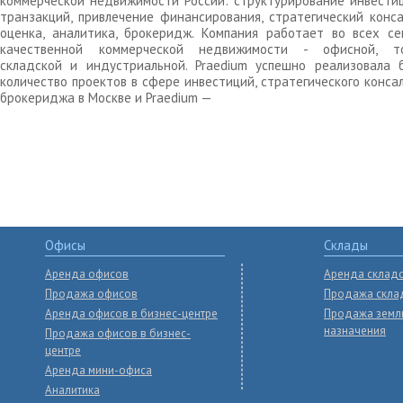
коммерческой недвижимости России: структурирование инвести
транзакций, привлечение финансирования, стратегический конса
оценка, аналитика, брокеридж. Компания работает во всех се
качественной коммерческой недвижимости - офисной, то
складской и индустриальной. Praedium успешно реализовала 
количество проектов в сфере инвестиций, стратегического конса
брокериджа в Москве и Praedium —
Офисы
Склады
Аренда офисов
Аренда склад
Продажа офисов
Продажа скла
Аренда офисов в бизнес-центре
Продажа земл
назначения
Продажа офисов в бизнес-
центре
Аренда мини-офиса
Аналитика