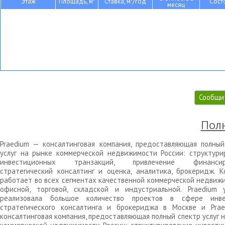
Этаж
Площадь, м
Ставка, м
/год
Сост
месяц
Сообщи
Полн
Praedium — консалтинговая компания, предоставляющая полный
услуг на рынке коммерческой недвижимости России: структури
инвестиционных транзакций, привлечение финансиро
стратегический консалтинг и оценка, аналитика, брокеридж. К
работает во всех сегментах качественной коммерческой недвижи
офисной, торговой, складской и индустриальной. Praedium 
реализовала большое количество проектов в сфере инве
стратегического консалтинга и брокериджа в Москве и Pra
консалтинговая компания, предоставляющая полный спектр услуг 