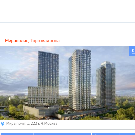
Мираполис, Торговая зона
К
Мира пр-кт, д 222 к 4, Москва