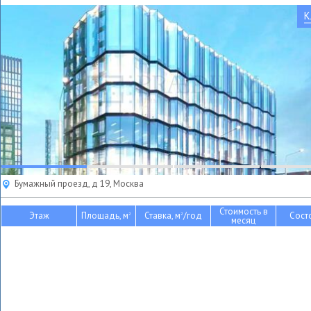
К
Бумажный проезд, д 19, Москва
Стоимость в
Этаж
Площадь, м
Ставка, м
/год
Сост
2
2
месяц