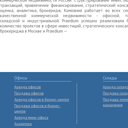
коммерческой недвижимости России: структурирование инвести
транзакций, привлечение финансирования, стратегический конса
оценка, аналитика, брокеридж. Компания работает во всех се
качественной коммерческой недвижимости - офисной, то
складской и индустриальной. Praedium успешно реализовала 
количество проектов в сфере инвестиций, стратегического конса
брокериджа в Москве и Praedium —
Офисы
Склады
Аренда офисов
Аренда склад
Продажа офисов
Продажа скла
Аренда офисов в бизнес-центре
Продажа земл
назначения
Продажа офисов в бизнес-
центре
Аренда мини-офиса
Аналитика