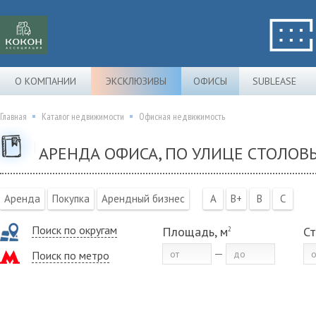
О КОМПАНИИ
ЭКСКЛЮЗИВЫ
ОФИСЫ
SUBLEASE
Главная
Каталог недвижимости
Офисная недвижимость
АРЕНДА ОФИСА, ПО УЛИЦЕ СТОЛОВ
Аренда
Покупка
Арендный бизнес
A
B+
B
C
Поиск по округам
Площадь, м
Ст
2
Поиск по метро