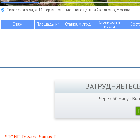
Сикорского ул, д 11, тер инновационного центра Сколково, Москва
Стоимость в
Этаж
Площадь, м
Ставка, м
/год
Сост
2
2
месяц
ЗАТРУДНЯЕТЕС
Через 30 минут Вы
STONE Towers, башня Е