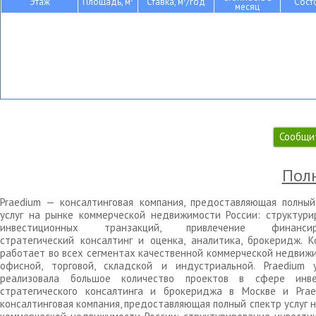
Этаж
Площадь, м
Ставка, м
/год
Сост
месяц
Сообщи
Полн
Praedium — консалтинговая компания, предоставляющая полный
услуг на рынке коммерческой недвижимости России: структури
инвестиционных транзакций, привлечение финансиро
стратегический консалтинг и оценка, аналитика, брокеридж. К
работает во всех сегментах качественной коммерческой недвижи
офисной, торговой, складской и индустриальной. Praedium 
реализовала большое количество проектов в сфере инве
стратегического консалтинга и брокериджа в Москве и Pra
консалтинговая компания, предоставляющая полный спектр услуг 