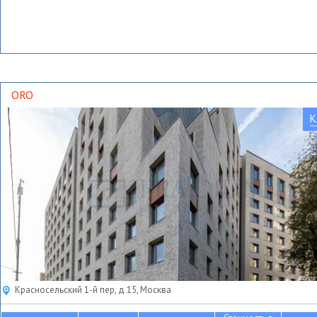
ORO
К
Красносельский 1-й пер, д 15, Москва