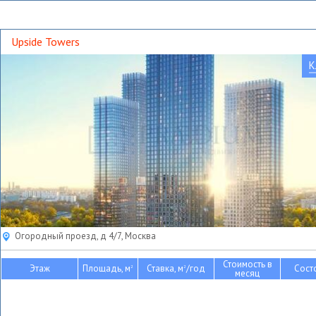
Upside Towers
К
Огородный проезд, д 4/7, Москва
Стоимость в
Этаж
Площадь, м
Ставка, м
/год
Сост
2
2
месяц