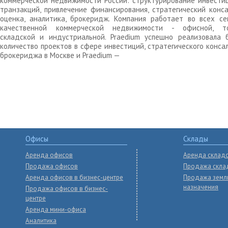
коммерческой недвижимости России: структурирование инвести
транзакций, привлечение финансирования, стратегический конса
оценка, аналитика, брокеридж. Компания работает во всех се
качественной коммерческой недвижимости - офисной, то
складской и индустриальной. Praedium успешно реализовала 
количество проектов в сфере инвестиций, стратегического конса
брокериджа в Москве и Praedium —
Офисы
Склады
Аренда офисов
Аренда склад
Продажа офисов
Продажа скла
Аренда офисов в бизнес-центре
Продажа земл
назначения
Продажа офисов в бизнес-
центре
Аренда мини-офиса
Аналитика