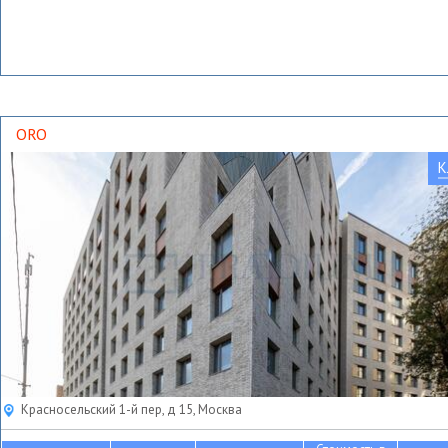
ORO
К
Красносельский 1-й пер, д 15, Москва