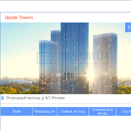
Upside Towers
К
Огородный проезд, д 4/7, Москва
Стоимость в
Этаж
Площадь, м
Ставка, м
/год
Сост
2
2
месяц