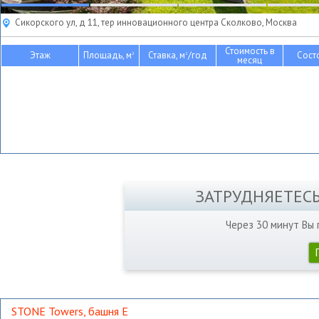
Сикорского ул, д 11, тер инновационного центра Сколково, Москва
Стоимость в
Этаж
Площадь, м
Ставка, м
/год
Сост
2
2
месяц
ЗАТРУДНЯЕТЕС
Через 30 минут Вы
STONE Towers, башня Е