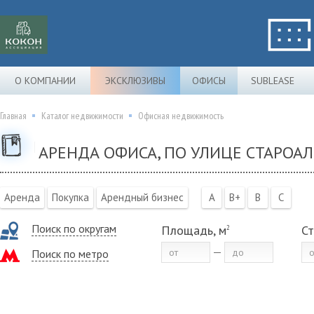
О КОМПАНИИ
ЭКСКЛЮЗИВЫ
ОФИСЫ
SUBLEASE
Главная
Каталог недвижимости
Офисная недвижимость
АРЕНДА ОФИСА, ПО УЛИЦЕ СТАРОАЛ
Аренда
Покупка
Арендный бизнес
A
B+
B
C
Поиск по округам
Площадь, м
Ст
2
Поиск по метро