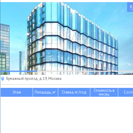
К
Бумажный проезд, д 19, Москва
Стоимость в
Этаж
Площадь, м
Ставка, м
/год
Сост
2
2
месяц