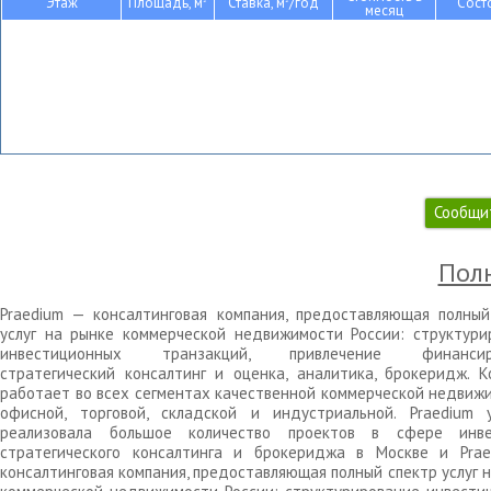
Этаж
Площадь, м
Ставка, м
/год
Сост
месяц
Сообщи
Полн
Praedium — консалтинговая компания, предоставляющая полный
услуг на рынке коммерческой недвижимости России: структури
инвестиционных транзакций, привлечение финансиро
стратегический консалтинг и оценка, аналитика, брокеридж. К
работает во всех сегментах качественной коммерческой недвижи
офисной, торговой, складской и индустриальной. Praedium 
реализовала большое количество проектов в сфере инве
стратегического консалтинга и брокериджа в Москве и Pra
консалтинговая компания, предоставляющая полный спектр услуг 