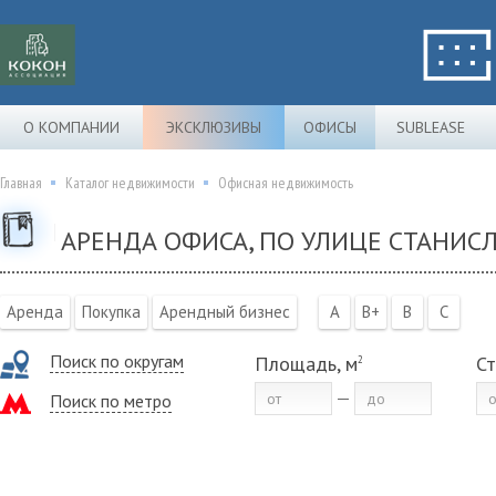
О КОМПАНИИ
ЭКСКЛЮЗИВЫ
ОФИСЫ
SUBLEASE
Главная
Каталог недвижимости
Офисная недвижимость
АРЕНДА ОФИСА, ПО УЛИЦЕ СТАНИСЛ
Аренда
Покупка
Арендный бизнес
A
B+
B
C
Поиск по округам
Площадь, м
Ст
2
Поиск по метро