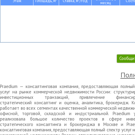
Этаж
Площадь, м
Ставка, м
/год
Сост
месяц
Сообщи
Полн
Praedium — консалтинговая компания, предоставляющая полный
услуг на рынке коммерческой недвижимости России: структури
инвестиционных транзакций, привлечение финансиро
стратегический консалтинг и оценка, аналитика, брокеридж. К
работает во всех сегментах качественной коммерческой недвижи
офисной, торговой, складской и индустриальной. Praedium 
реализовала большое количество проектов в сфере инве
стратегического консалтинга и брокериджа в Москве и Pra
консалтинговая компания, предоставляющая полный спектр услуг 