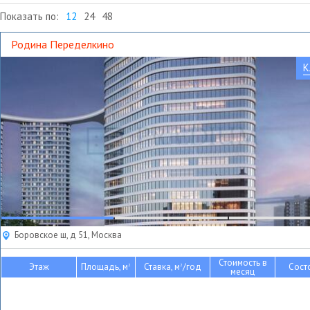
Показать по:
12
24
48
Родина Переделкино
К
Боровское ш, д 51, Москва
Стоимость в
Этаж
Площадь, м
Ставка, м
/год
Сост
2
2
месяц