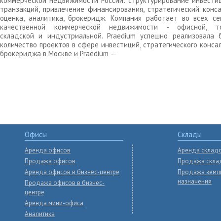
коммерческой недвижимости России: структурирование инвести
транзакций, привлечение финансирования, стратегический конса
оценка, аналитика, брокеридж. Компания работает во всех се
качественной коммерческой недвижимости - офисной, то
складской и индустриальной. Praedium успешно реализовала 
количество проектов в сфере инвестиций, стратегического конса
брокериджа в Москве и Praedium —
Офисы
Склады
Аренда офисов
Аренда склад
Продажа офисов
Продажа скла
Аренда офисов в бизнес-центре
Продажа земл
назначения
Продажа офисов в бизнес-
центре
Аренда мини-офиса
Аналитика