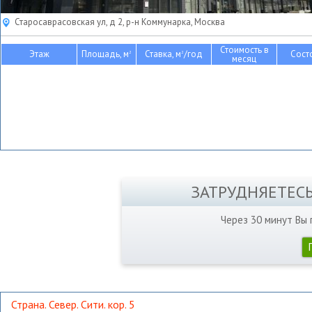
Старосаврасовская ул, д 2, р-н Коммунарка, Москва
Стоимость в
Этаж
Площадь, м
Ставка, м
/год
Сост
2
2
месяц
ЗАТРУДНЯЕТЕС
Через 30 минут Вы
Страна. Север. Сити. кор. 5