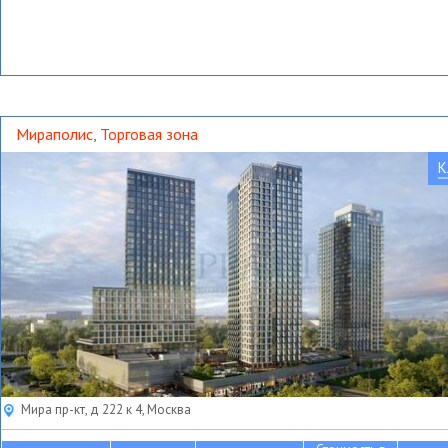
Мираполис, Торговая зона
К
Мира пр-кт, д 222 к 4, Москва