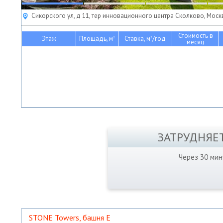
Сикорского ул, д 11, тер инновационного центра Сколково, Моск
Стоимость в
Этаж
Площадь, м
Ставка, м
/год
2
2
месяц
ЗАТРУДНЯЕ
Через 30 ми
STONE Towers, башня Е