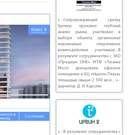
«…Сопровождающий сделку
брокер произвел глубокий
Класс A
анализ рынка, участвовал в
выборе объекта, организовал
максимально оперативное
взаимодействие участников…В
результате сотрудничества с ЗАО
«Предиум ОНК» МТФ «Таганка
Мост» арендовала офисное
помещение в БЦ «Ньютон Плаза»
площадью свыше 2 300 кв.м.…» -
директор Д. И. Карслян
оимость в
Состояние
месяц
«…В результате сотрудничества с