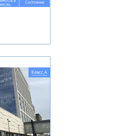
оимость в
Состояние
месяц
Класс A