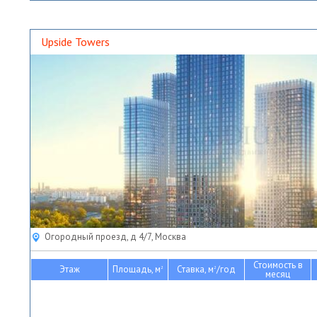
Upside Towers
Огородный проезд, д 4/7, Москва
Стоимость в
Этаж
Площадь, м
Ставка, м
/год
2
2
месяц