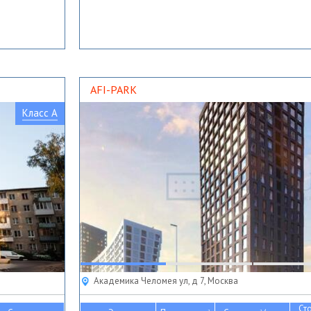
AFI-PARK
Класс A
Академика Челомея ул, д 7, Москва
Ст
2
2