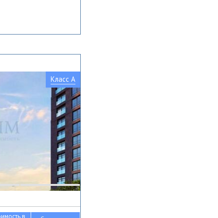
Класс A
оимость в