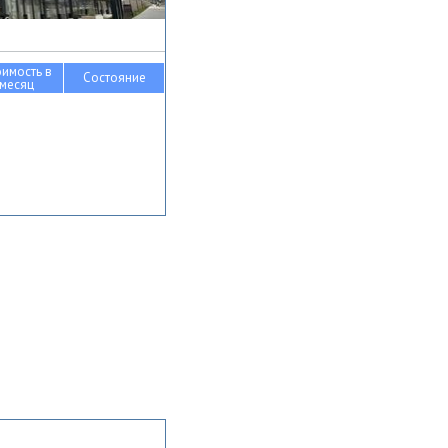
оимость в
Состояние
месяц