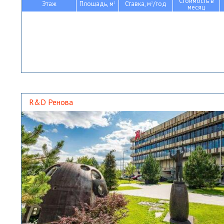
Стоимость в
Этаж
Площадь, м
Ставка, м
/год
2
2
месяц
R&D Ренова