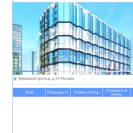
Бумажный проезд, д 19, Москва
Стоимость в
Этаж
Площадь, м
Ставка, м
/год
2
2
месяц