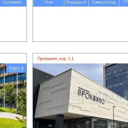
Ст
Состояние
Этаж
Площадь, м
Ставка, м
/год
2
2
Прокшино, кор. 1.1
Класс A