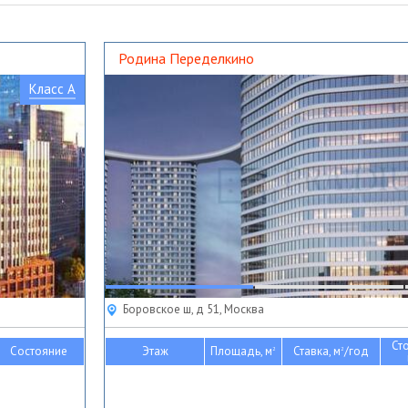
Родина Переделкино
Класс A
Боровское ш, д 51, Москва
Ст
Состояние
Этаж
Площадь, м
Ставка, м
/год
2
2