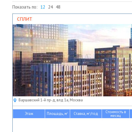
Показать по:
12
24
48
СПЛИТ
Варшавский 1-й пр-д, влд 1а, Москва
Стоимость в
Этаж
Площадь, м
Ставка, м
/год
2
2
месяц