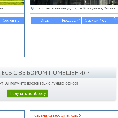
ва
Старосаврасовская ул, д 2, р-н Коммунарка, Москва
Ст
Состояние
Этаж
Площадь, м
Ставка, м
/год
2
2
ТЕСЬ С ВЫБОРОМ ПОМЕЩЕНИЯ?
нут Вы получите презентацию лучших офисов
Получить подборку
Страна. Север. Сити. кор. 5