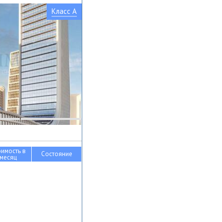
Класс A
оимость в
Состояние
месяц