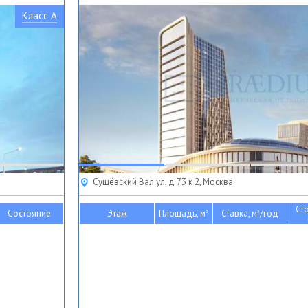
Класс A
Сущёвский Вал ул, д 73 к 2, Москва
Ст
Состояние
Этаж
Площадь, м
Ставка, м
/год
2
2