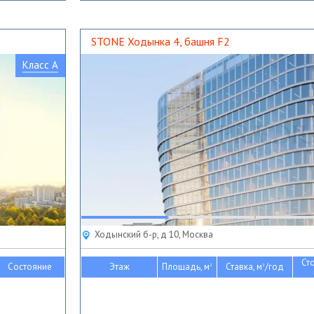
STONE Ходынка 4, башня F2
Класс A
Ходынский б-р, д 10, Москва
Ст
Состояние
Этаж
Площадь, м
Ставка, м
/год
2
2