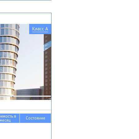
Класс A
оимость в
Состояние
месяц