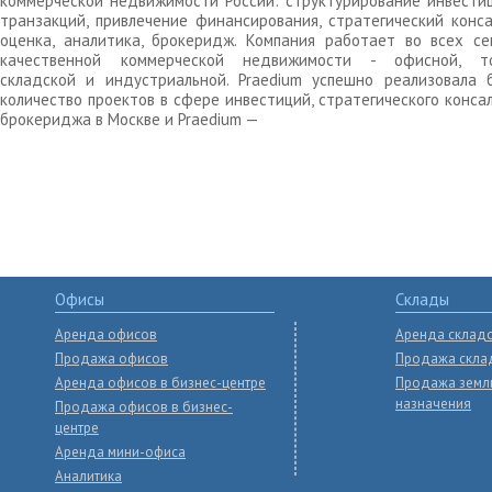
коммерческой недвижимости России: структурирование инвести
транзакций, привлечение финансирования, стратегический конса
оценка, аналитика, брокеридж. Компания работает во всех се
качественной коммерческой недвижимости - офисной, то
складской и индустриальной. Praedium успешно реализовала 
количество проектов в сфере инвестиций, стратегического конса
брокериджа в Москве и Praedium —
Офисы
Склады
Аренда офисов
Аренда склад
Продажа офисов
Продажа скла
Аренда офисов в бизнес-центре
Продажа земл
назначения
Продажа офисов в бизнес-
центре
Аренда мини-офиса
Аналитика