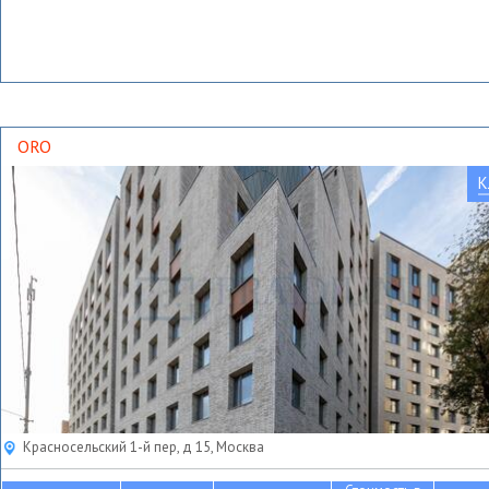
ORO
К
Красносельский 1-й пер, д 15, Москва