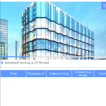
К
Бумажный проезд, д 19, Москва
Стоимость в
Этаж
Площадь, м
Ставка, м
/год
Сост
2
2
месяц