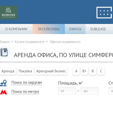
О КОМПАНИИ
ЭКСКЛЮЗИВЫ
ОФИСЫ
SUBLEASE
Главная
Каталог недвижимости
Офисная недвижимость
АРЕНДА ОФИСА, ПО УЛИЦЕ СИМФЕ
Аренда
Покупка
Арендный бизнес
A
B+
B
C
Поиск по округам
Площадь, м
Ст
2
Поиск по метро