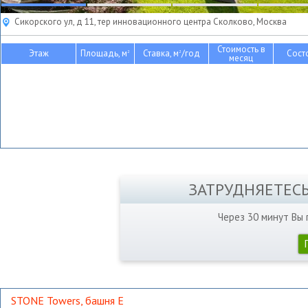
Сикорского ул, д 11, тер инновационного центра Сколково, Москва
Стоимость в
Этаж
Площадь, м
Ставка, м
/год
Сост
2
2
месяц
ЗАТРУДНЯЕТЕС
Через 30 минут Вы
STONE Towers, башня Е