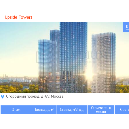
Upside Towers
К
Огородный проезд, д 4/7, Москва
Стоимость в
Этаж
Площадь, м
Ставка, м
/год
Сост
2
2
месяц