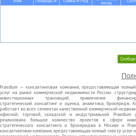
Этаж
Площадь, м
Ставка, м
/год
Сост
месяц
Сообщи
Полн
Praedium — консалтинговая компания, предоставляющая полный
услуг на рынке коммерческой недвижимости России: структури
инвестиционных транзакций, привлечение финансиро
стратегический консалтинг и оценка, аналитика, брокеридж. К
работает во всех сегментах качественной коммерческой недвижи
офисной, торговой, складской и индустриальной. Praedium 
реализовала большое количество проектов в сфере инве
стратегического консалтинга и брокериджа в Москве и Pra
консалтинговая компания, предоставляющая полный спектр услуг 