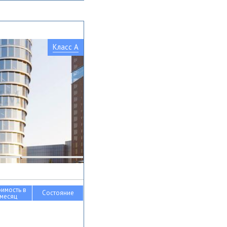
Класс A
оимость в
Состояние
месяц