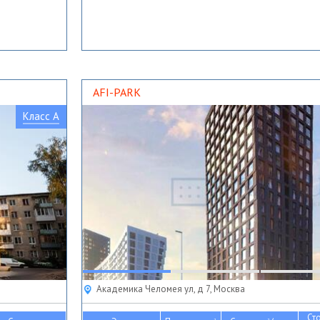
AFI-PARK
Класс A
Академика Челомея ул, д 7, Москва
Ст
2
2