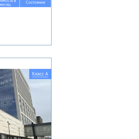
оимость в
Состояние
месяц
Класс A