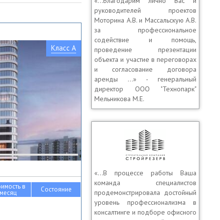
«…Благодарим лично Вас и
руководителей проектов
Моторина А.В. и Массальскую А.В.
за профессиональное
содействие и помощь,
Класс A
проведение презентации
объекта и участие в переговорах
и согласование договора
аренды …» - генеральный
директор OOO "Технопарк"
Мельникова М.Е.
«…В процессе работы Ваша
команда специалистов
оимость в
Состояние
продемонстрировала достойный
месяц
уровень профессионализма в
консалтинге и подборе офисного