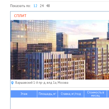
Показать по:
12
24
48
СПЛИТ
Варшавский 1-й пр-д, влд 1а, Москва
Стоимость в
Этаж
Площадь, м
Ставка, м
/год
2
2
месяц