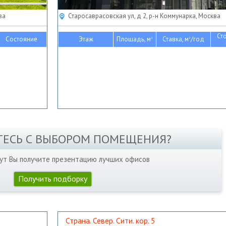
ва
Старосаврасовская ул, д 2, р-н Коммунарка, Москва
Ст
Состояние
Этаж
Площадь, м
Ставка, м
/год
2
2
ТЕСЬ С ВЫБОРОМ ПОМЕЩЕНИЯ?
нут Вы получите презентацию лучших офисов
Получить подборку
Страна. Север. Сити. кор. 5