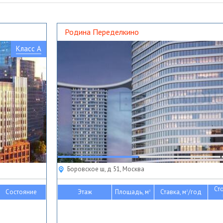
Родина Переделкино
Класс A
Боровское ш, д 51, Москва
Ст
Состояние
Этаж
Площадь, м
Ставка, м
/год
2
2