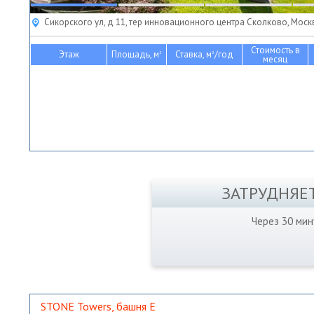
Сикорского ул, д 11, тер инновационного центра Сколково, Моск
Стоимость в
Этаж
Площадь, м
Ставка, м
/год
2
2
месяц
ЗАТРУДНЯЕ
Через 30 ми
STONE Towers, башня Е