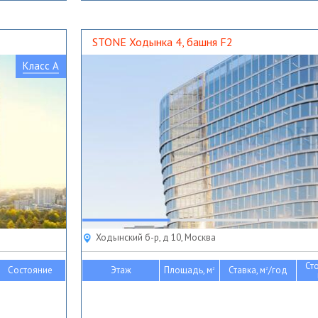
STONE Ходынка 4, башня F2
Класс A
Ходынский б-р, д 10, Москва
Ст
Состояние
Этаж
Площадь, м
Ставка, м
/год
2
2