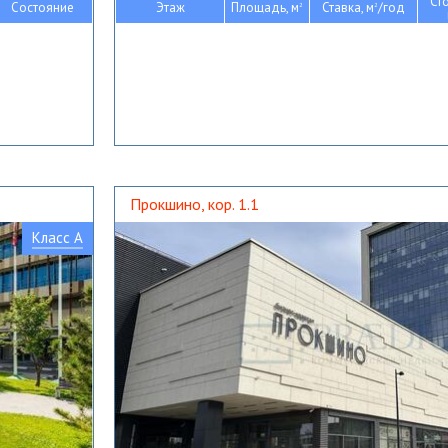
Ст
Состояние
Этаж
Площадь, м
Ставка, м
/год
2
2
Прокшино, кор. 1.1
Класс A