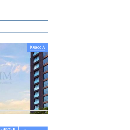
Класс A
оимость в