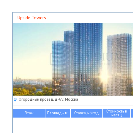
Upside Towers
Огородный проезд, д 4/7, Москва
Стоимость в
Этаж
Площадь, м
Ставка, м
/год
2
2
месяц