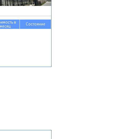
оимость в
Состояние
месяц