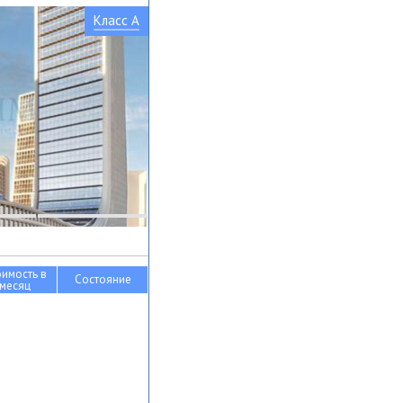
Класс A
оимость в
Состояние
месяц