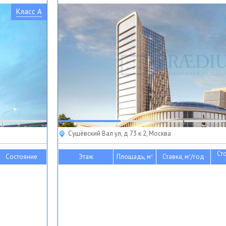
Класс A
Сущёвский Вал ул, д 73 к 2, Москва
Ст
Состояние
Этаж
Площадь, м
Ставка, м
/год
2
2