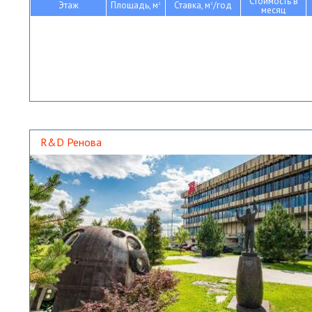
Стоимость в
Этаж
Площадь, м
Ставка, м
/год
2
2
месяц
R&D Ренова