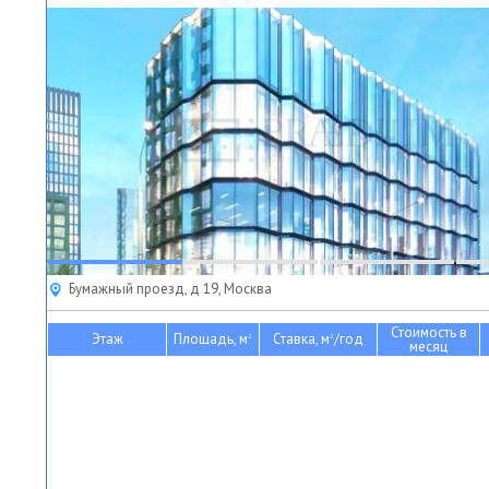
Бумажный проезд, д 19, Москва
Стоимость в
Этаж
Площадь, м
Ставка, м
/год
2
2
месяц