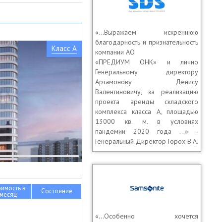
«…Выражаем искреннюю
благодарность и признательность
Класс A
компании АО
«ПРЕДИУМ ОНК» и лично
Генеральному директору
Артамонову Денису
Валентиновичу, за реализацию
проекта аренды складского
комплекса класса А, площадью
13000 кв. м. в условиях
пандемии 2020 года …» -
Генеральный Директор Горох В.А.
оимость в
Состояние
месяц
«…Особенно хочется