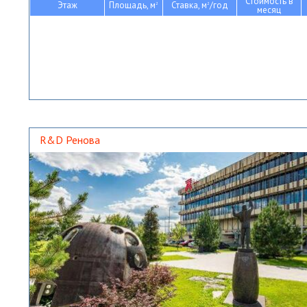
Стоимость в
Этаж
Площадь, м
Ставка, м
/год
2
2
месяц
R&D Ренова