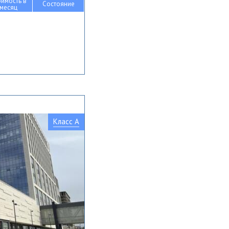
оимость в
Состояние
месяц
Класс A