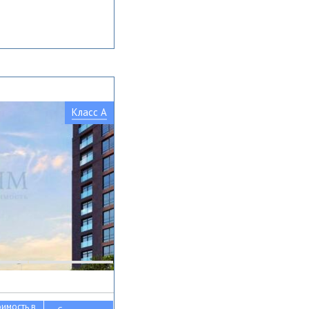
Класс A
оимость в