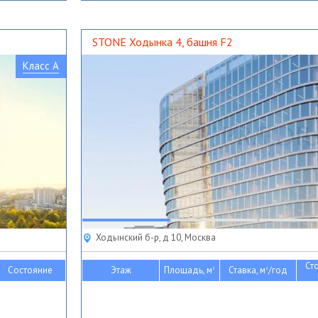
STONE Ходынка 4, башня F2
Класс A
Ходынский б-р, д 10, Москва
Ст
Состояние
Этаж
Площадь, м
Ставка, м
/год
2
2