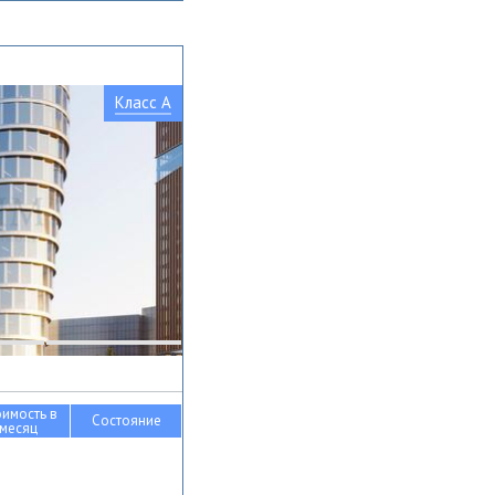
Класс A
оимость в
Состояние
месяц