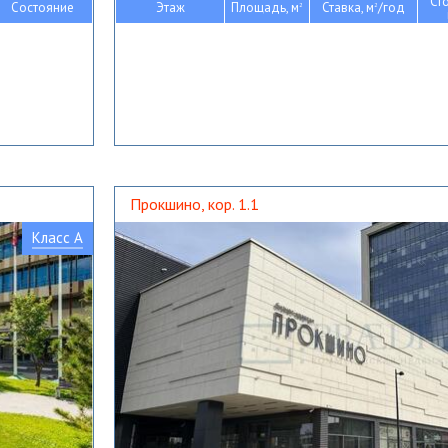
Ст
Состояние
Этаж
Площадь, м
Ставка, м
/год
2
2
Прокшино, кор. 1.1
Класс A