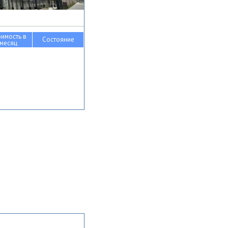
оимость в
Состояние
месяц