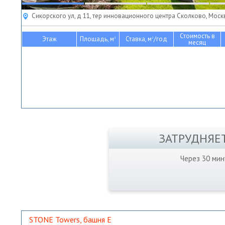
Сикорского ул, д 11, тер инновационного центра Сколково, Моск
Стоимость в
Этаж
Площадь, м
Ставка, м
/год
2
2
месяц
ЗАТРУДНЯЕ
Через 30 ми
STONE Towers, башня Е