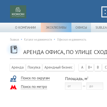
О КОМПАНИИ
ЭКСКЛЮЗИВЫ
ОФИСЫ
SUBLEA
Главная
Каталог недвижимости
Офисная недвижимость
АРЕНДА ОФИСА, ПО УЛИЦЕ СХО
Аренда
Покупка
Арендный бизнес
A
B+
B
C
Поиск по округам
Площадь, м
2
Поиск по метро