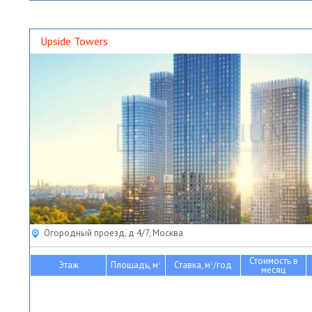
Upside Towers
Огородный проезд, д 4/7, Москва
Стоимость в
Этаж
Площадь, м
Ставка, м
/год
2
2
месяц