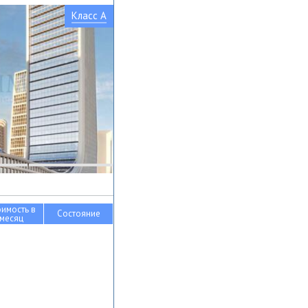
Класс A
оимость в
Состояние
месяц