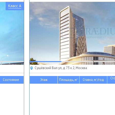
Класс A
Сущёвский Вал ул, д 73 к 2, Москва
Ст
Состояние
Этаж
Площадь, м
Ставка, м
/год
2
2