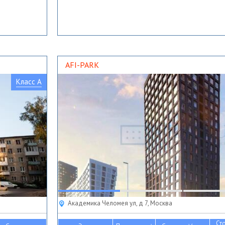
AFI-PARK
Класс A
Академика Челомея ул, д 7, Москва
Ст
2
2