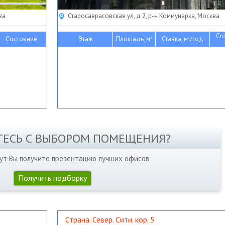
ва
Старосаврасовская ул, д 2, р-н Коммунарка, Москва
Ст
Состояние
Этаж
Площадь, м
Ставка, м
/год
2
2
ТЕСЬ С ВЫБОРОМ ПОМЕЩЕНИЯ?
нут Вы получите презентацию лучших офисов
Получить подборку
Страна. Север. Сити. кор. 5