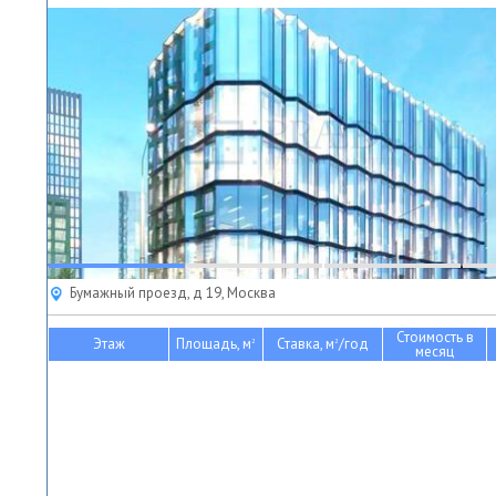
Бумажный проезд, д 19, Москва
Стоимость в
Этаж
Площадь, м
Ставка, м
/год
2
2
месяц