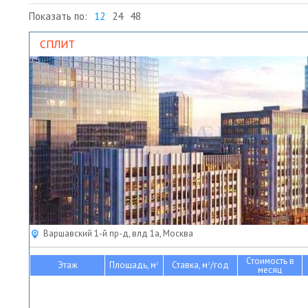
Показать по:
12
24
48
СПЛИТ
Варшавский 1-й пр-д, влд 1а, Москва
Стоимость в
Этаж
Площадь, м
Ставка, м
/год
2
2
месяц