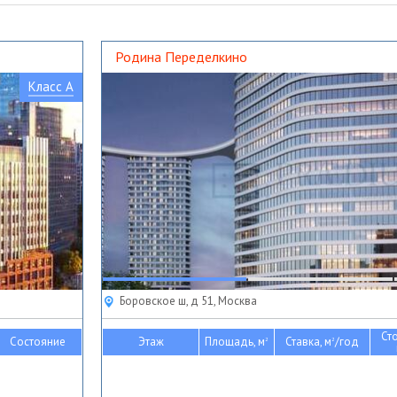
Родина Переделкино
Класс A
Боровское ш, д 51, Москва
Ст
Состояние
Этаж
Площадь, м
Ставка, м
/год
2
2