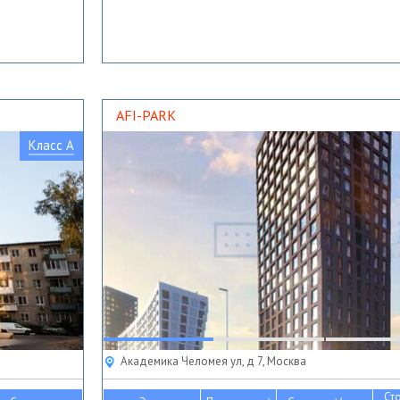
AFI-PARK
Класс A
Академика Челомея ул, д 7, Москва
Ст
2
2