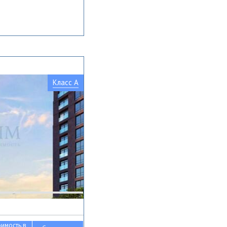
Класс A
оимость в