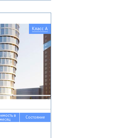
Класс A
оимость в
Состояние
месяц