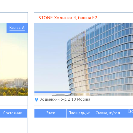
STONE Ходынка 4, башня F2
Класс A
Ходынский б-р, д 10, Москва
Ст
Состояние
Этаж
Площадь, м
Ставка, м
/год
2
2