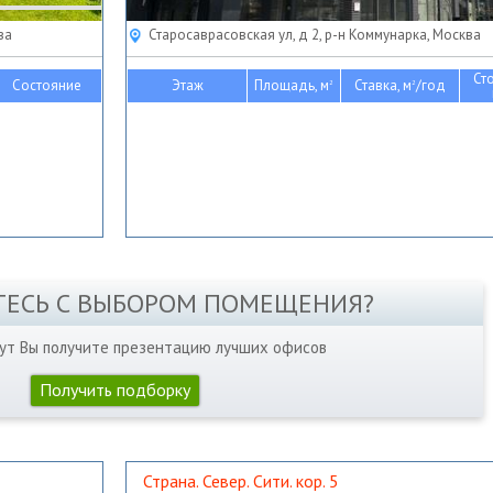
ва
Старосаврасовская ул, д 2, р-н Коммунарка, Москва
Ст
Состояние
Этаж
Площадь, м
Ставка, м
/год
2
2
ТЕСЬ С ВЫБОРОМ ПОМЕЩЕНИЯ?
нут Вы получите презентацию лучших офисов
Получить подборку
Страна. Север. Сити. кор. 5