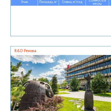
Стоимость в
Этаж
Площадь, м
Ставка, м
/год
2
2
месяц
R&D Ренова