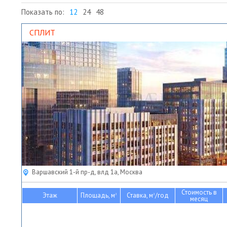
Показать по:
12
24
48
СПЛИТ
Варшавский 1-й пр-д, влд 1а, Москва
Стоимость в
Этаж
Площадь, м
Ставка, м
/год
2
2
месяц