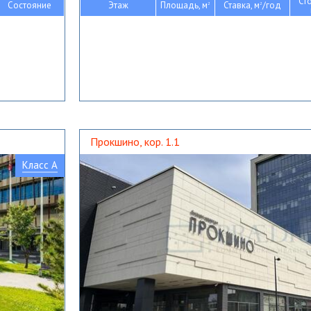
Ст
Состояние
Этаж
Площадь, м
Ставка, м
/год
2
2
Прокшино, кор. 1.1
Класс A