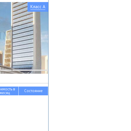
Класс A
оимость в
Состояние
месяц