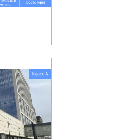
оимость в
Состояние
месяц
Класс A