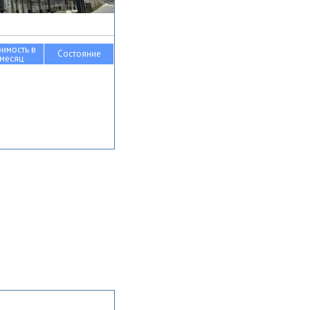
оимость в
Состояние
месяц