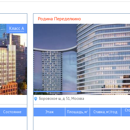
Родина Переделкино
Класс A
Боровское ш, д 51, Москва
Ст
Состояние
Этаж
Площадь, м
Ставка, м
/год
2
2