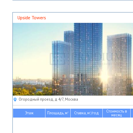
Upside Towers
Огородный проезд, д 4/7, Москва
Стоимость в
Этаж
Площадь, м
Ставка, м
/год
2
2
месяц