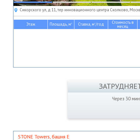
Сикорского ул, д 11, тер инновационного центра Сколково, Моск
Стоимость в
Этаж
Площадь, м
Ставка, м
/год
2
2
месяц
ЗАТРУДНЯЕ
Через 30 ми
STONE Towers, башня Е