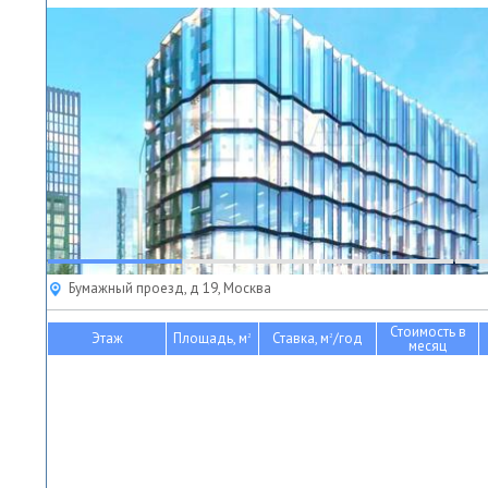
Бумажный проезд, д 19, Москва
Стоимость в
Этаж
Площадь, м
Ставка, м
/год
2
2
месяц