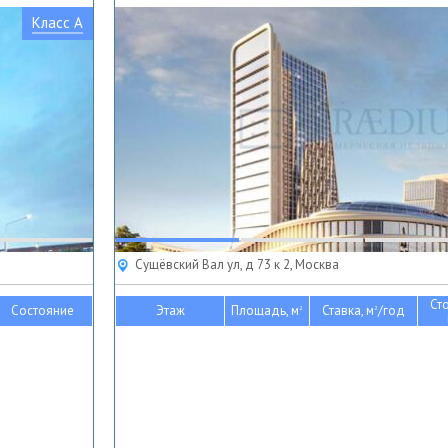
Класс A
Сущёвский Вал ул, д 73 к 2, Москва
Ст
Состояние
Этаж
Площадь, м
Ставка, м
/год
2
2