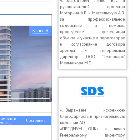
«…Благодарим лично Вас и
руководителей проектов
Моторина А.В. и Массальскую А.В.
за профессиональное
содействие и помощь,
Класс A
проведение презентации
объекта и участие в переговорах
и согласование договора
аренды …» - генеральный
директор OOO "Технопарк"
Мельникова М.Е.
«…Выражаем искреннюю
благодарность и признательность
оимость в
Состояние
компании АО
месяц
«ПРЕДИУМ ОНК» и лично
Генеральному директору