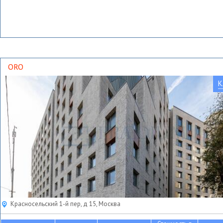
ORO
К
Красносельский 1-й пер, д 15, Москва