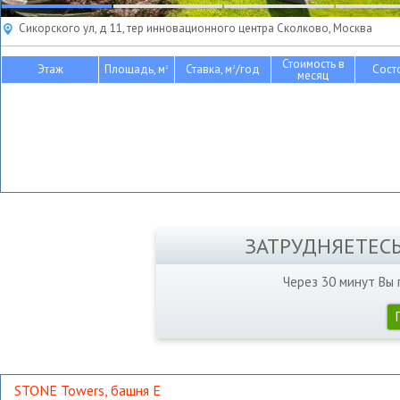
Сикорского ул, д 11, тер инновационного центра Сколково, Москва
Стоимость в
Этаж
Площадь, м
Ставка, м
/год
Сост
2
2
месяц
ЗАТРУДНЯЕТЕС
Через 30 минут Вы
STONE Towers, башня Е