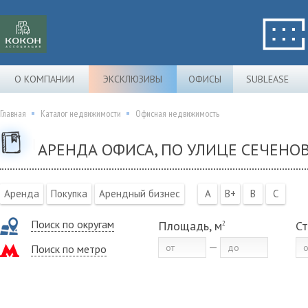
О КОМПАНИИ
ЭКСКЛЮЗИВЫ
ОФИСЫ
SUBLEASE
Главная
Каталог недвижимости
Офисная недвижимость
АРЕНДА ОФИСА, ПО УЛИЦЕ СЕЧЕНО
Аренда
Покупка
Арендный бизнес
A
B+
B
C
Поиск по округам
Площадь, м
Ст
2
Поиск по метро