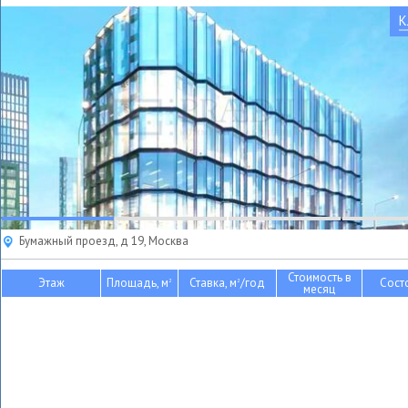
К
Бумажный проезд, д 19, Москва
Стоимость в
Этаж
Площадь, м
Ставка, м
/год
Сост
2
2
месяц