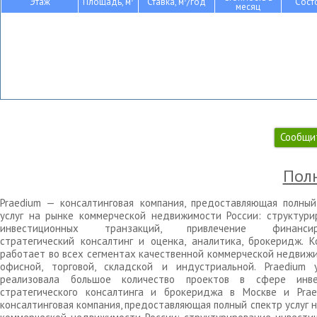
Этаж
Площадь, м
Ставка, м
/год
Сост
месяц
Сообщи
Полн
Praedium — консалтинговая компания, предоставляющая полный
услуг на рынке коммерческой недвижимости России: структури
инвестиционных транзакций, привлечение финансиро
стратегический консалтинг и оценка, аналитика, брокеридж. К
работает во всех сегментах качественной коммерческой недвижи
офисной, торговой, складской и индустриальной. Praedium 
реализовала большое количество проектов в сфере инве
стратегического консалтинга и брокериджа в Москве и Pra
консалтинговая компания, предоставляющая полный спектр услуг 