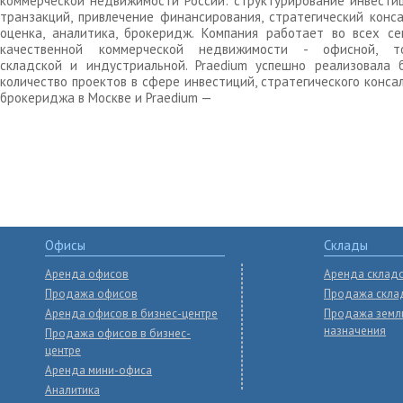
коммерческой недвижимости России: структурирование инвести
транзакций, привлечение финансирования, стратегический конса
оценка, аналитика, брокеридж. Компания работает во всех се
качественной коммерческой недвижимости - офисной, то
складской и индустриальной. Praedium успешно реализовала 
количество проектов в сфере инвестиций, стратегического конса
брокериджа в Москве и Praedium —
Офисы
Склады
Аренда офисов
Аренда склад
Продажа офисов
Продажа скла
Аренда офисов в бизнес-центре
Продажа земл
назначения
Продажа офисов в бизнес-
центре
Аренда мини-офиса
Аналитика