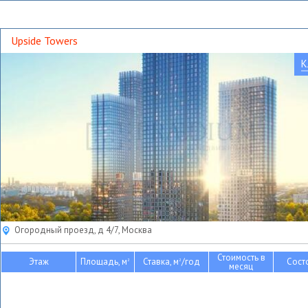
Upside Towers
К
Огородный проезд, д 4/7, Москва
Стоимость в
Этаж
Площадь, м
Ставка, м
/год
Сост
2
2
месяц