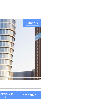
Класс A
оимость в
Состояние
месяц