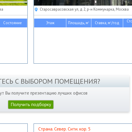
ва
Старосаврасовская ул, д 2, р-н Коммунарка, Москва
Ст
Состояние
Этаж
Площадь, м
Ставка, м
/год
2
2
ТЕСЬ С ВЫБОРОМ ПОМЕЩЕНИЯ?
нут Вы получите презентацию лучших офисов
Получить подборку
Страна. Север. Сити. кор. 5