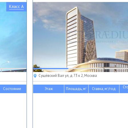
Класс A
Сущёвский Вал ул, д 73 к 2, Москва
Ст
Состояние
Этаж
Площадь, м
Ставка, м
/год
2
2