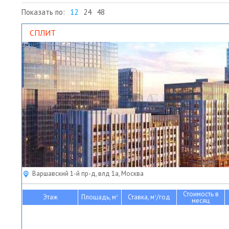
Показать по:
12
24
48
СПЛИТ
Варшавский 1-й пр-д, влд 1а, Москва
Стоимость в
Этаж
Площадь, м
Ставка, м
/год
2
2
месяц