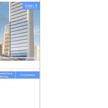
Класс A
оимость в
Состояние
месяц