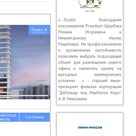
«…Особо благодарим
консультантов Praedium Щербака
Класс A
Романа Игоревича и
Имаметдинову Неллю
Ряшитовну. Их профессионализм
и проявленная настойчивость
позволили выбрать подходящий
объект для размещения нового
офиса и заключить сделку на
выгодных коммерческих
условиях …» - старший вице-
президент филиала корпорации
"ДеГольер энд МакНотон Корп."
А. В. Николаева
оимость в
Состояние
месяц