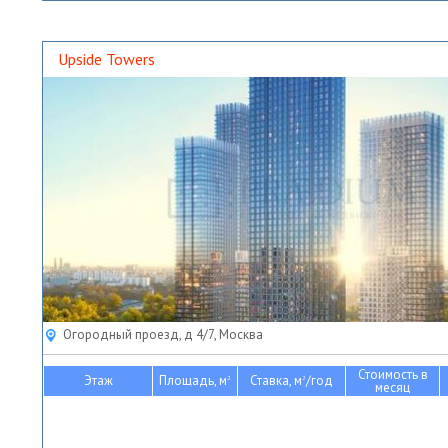
Upside Towers
Огородный проезд, д 4/7, Москва
Стоимость в
Этаж
Площадь, м
Ставка, м
/год
2
2
месяц