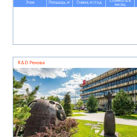
Стоимость в
Этаж
Площадь, м
Ставка, м
/год
2
2
месяц
R&D Ренова