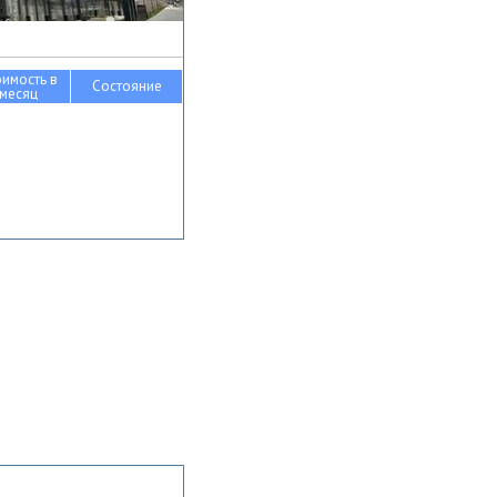
оимость в
Состояние
месяц