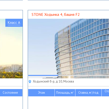
STONE Ходынка 4, башня F2
Класс A
Ходынский б-р, д 10, Москва
Ст
Состояние
Этаж
Площадь, м
Ставка, м
/год
2
2