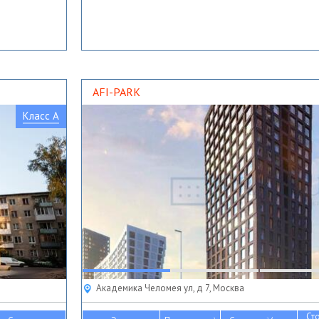
AFI-PARK
Класс A
Академика Челомея ул, д 7, Москва
Ст
2
2