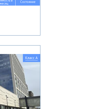
оимость в
Состояние
месяц
Класс A