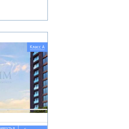
Класс A
оимость в