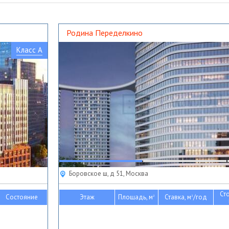
Родина Переделкино
Класс A
Боровское ш, д 51, Москва
Ст
Состояние
Этаж
Площадь, м
Ставка, м
/год
2
2