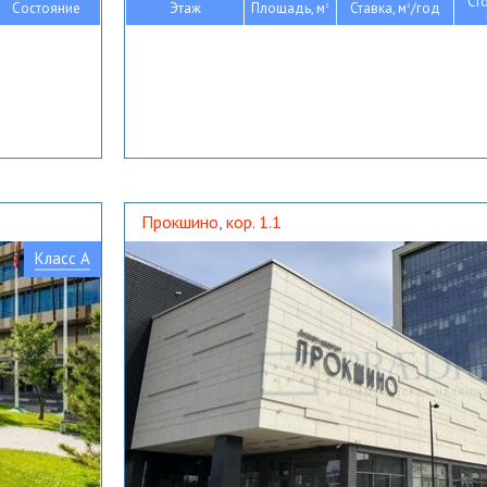
Ст
Состояние
Этаж
Площадь, м
Ставка, м
/год
2
2
Прокшино, кор. 1.1
Класс A