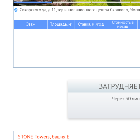
Сикорского ул, д 11, тер инновационного центра Сколково, Моск
Стоимость в
Этаж
Площадь, м
Ставка, м
/год
2
2
месяц
ЗАТРУДНЯЕ
Через 30 ми
STONE Towers, башня Е