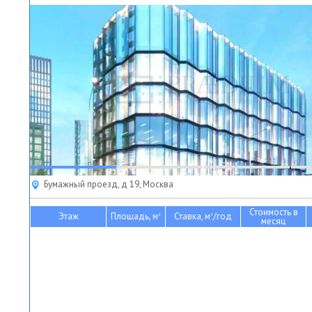
Бумажный проезд, д 19, Москва
Стоимость в
Этаж
Площадь, м
Ставка, м
/год
2
2
месяц