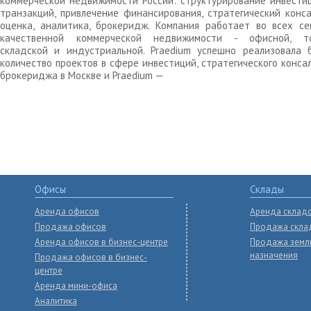
коммерческой недвижимости России: структурирование инвести
транзакций, привлечение финансирования, стратегический конса
оценка, аналитика, брокеридж. Компания работает во всех се
качественной коммерческой недвижимости - офисной, то
складской и индустриальной. Praedium успешно реализовала 
количество проектов в сфере инвестиций, стратегического конса
брокериджа в Москве и Praedium —
Офисы
Склады
Аренда офисов
Аренда склад
Продажа офисов
Продажа скла
Аренда офисов в бизнес-центре
Продажа земл
назначения
Продажа офисов в бизнес-
центре
Аренда мини-офиса
Аналитика