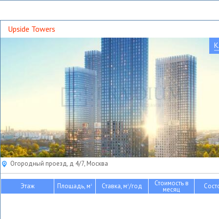
Upside Towers
К
Огородный проезд, д 4/7, Москва
Стоимость в
Этаж
Площадь, м
Ставка, м
/год
Сост
2
2
месяц