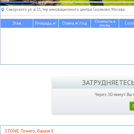
Сикорского ул, д 11, тер инновационного центра Сколково, Москва
Стоимость в
Этаж
Площадь, м
Ставка, м
/год
Сост
2
2
месяц
ЗАТРУДНЯЕТЕС
Через 30 минут Вы
STONE Towers, башня Е