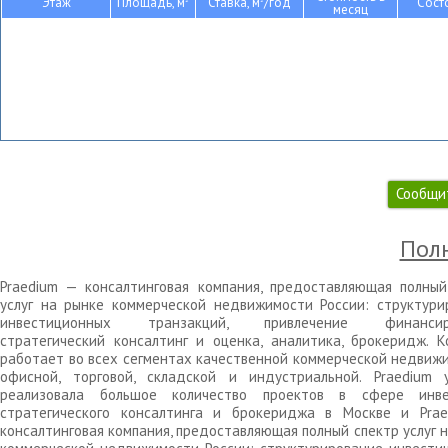
Этаж
Площадь, м
Ставка, м
/год
Сост
месяц
Сообщи
Полн
Praedium — консалтинговая компания, предоставляющая полный
услуг на рынке коммерческой недвижимости России: структури
инвестиционных транзакций, привлечение финансиро
стратегический консалтинг и оценка, аналитика, брокеридж. К
работает во всех сегментах качественной коммерческой недвижи
офисной, торговой, складской и индустриальной. Praedium 
реализовала большое количество проектов в сфере инве
стратегического консалтинга и брокериджа в Москве и Pra
консалтинговая компания, предоставляющая полный спектр услуг 