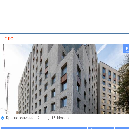
ORO
К
Красносельский 1-й пер, д 15, Москва