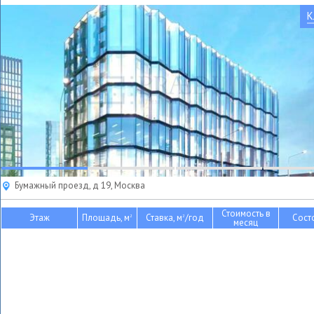
К
Бумажный проезд, д 19, Москва
Стоимость в
Этаж
Площадь, м
Ставка, м
/год
Сост
2
2
месяц