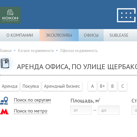
О КОМПАНИИ
ЭКСКЛЮЗИВЫ
ОФИСЫ
SUBLEASE
Главная
Каталог недвижимости
Офисная недвижимость
АРЕНДА ОФИСА, ПО УЛИЦЕ ЩЕРБАКО
Аренда
Покупка
Арендный бизнес
A
B+
B
C
Поиск по округам
Площадь, м
Ст
2
Поиск по метро