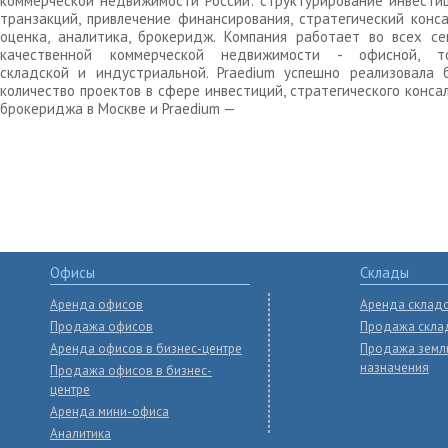
коммерческой недвижимости России: структурирование инвести
транзакций, привлечение финансирования, стратегический конса
оценка, аналитика, брокеридж. Компания работает во всех се
качественной коммерческой недвижимости - офисной, то
складской и индустриальной. Praedium успешно реализовала 
количество проектов в сфере инвестиций, стратегического конса
брокериджа в Москве и Praedium —
Офисы
Склады
Аренда офисов
Аренда склад
Продажа офисов
Продажа скла
Аренда офисов в бизнес-центре
Продажа земл
назначения
Продажа офисов в бизнес-
центре
Аренда мини-офиса
Аналитика