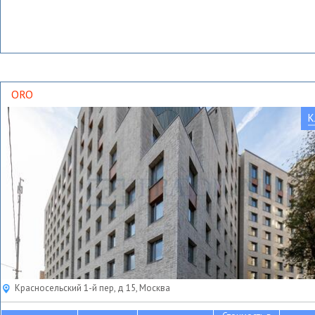
ORO
К
Красносельский 1-й пер, д 15, Москва