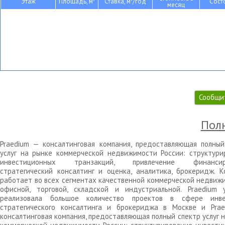
Этаж
Площадь, м
Ставка, м
/год
Сост
месяц
Сообщи
Полн
Praedium — консалтинговая компания, предоставляющая полный
услуг на рынке коммерческой недвижимости России: структури
инвестиционных транзакций, привлечение финансиро
стратегический консалтинг и оценка, аналитика, брокеридж. К
работает во всех сегментах качественной коммерческой недвижи
офисной, торговой, складской и индустриальной. Praedium 
реализовала большое количество проектов в сфере инве
стратегического консалтинга и брокериджа в Москве и Pra
консалтинговая компания, предоставляющая полный спектр услуг 