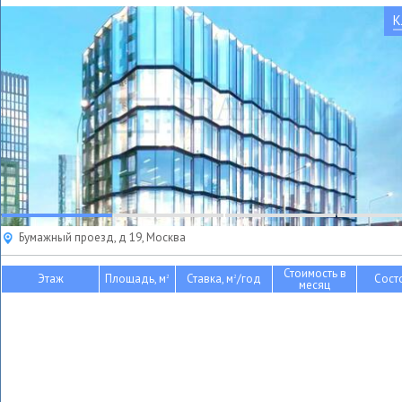
К
Бумажный проезд, д 19, Москва
Стоимость в
Этаж
Площадь, м
Ставка, м
/год
Сост
2
2
месяц