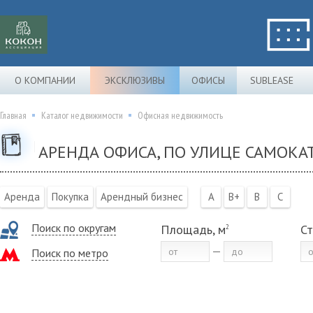
О КОМПАНИИ
ЭКСКЛЮЗИВЫ
ОФИСЫ
SUBLEASE
Главная
Каталог недвижимости
Офисная недвижимость
АРЕНДА ОФИСА, ПО УЛИЦЕ САМОКАТ
Аренда
Покупка
Арендный бизнес
A
B+
B
C
Поиск по округам
Площадь, м
Ст
2
Поиск по метро