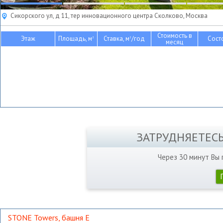
Сикорского ул, д 11, тер инновационного центра Сколково, Москва
Стоимость в
Этаж
Площадь, м
Ставка, м
/год
Сост
2
2
месяц
ЗАТРУДНЯЕТЕС
Через 30 минут Вы
STONE Towers, башня Е