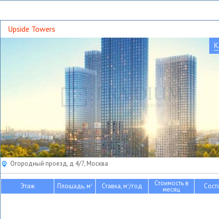
Upside Towers
К
Огородный проезд, д 4/7, Москва
Стоимость в
Этаж
Площадь, м
Ставка, м
/год
Сост
2
2
месяц