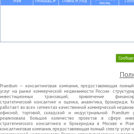
Этаж
Площадь, м
Ставка, м
/год
Сост
месяц
Сообщи
Полн
Praedium — консалтинговая компания, предоставляющая полный
услуг на рынке коммерческой недвижимости России: структури
инвестиционных транзакций, привлечение финансиро
стратегический консалтинг и оценка, аналитика, брокеридж. К
работает во всех сегментах качественной коммерческой недвижи
офисной, торговой, складской и индустриальной. Praedium 
реализовала большое количество проектов в сфере инве
стратегического консалтинга и брокериджа в Москве и Pra
консалтинговая компания, предоставляющая полный спектр услуг 