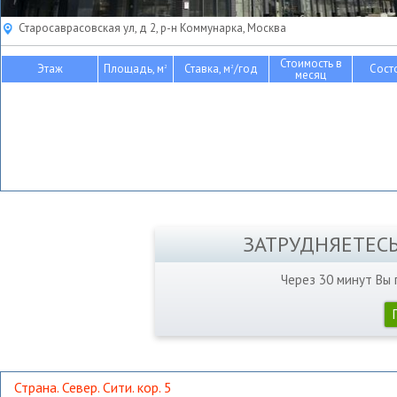
Старосаврасовская ул, д 2, р-н Коммунарка, Москва
Стоимость в
Этаж
Площадь, м
Ставка, м
/год
Сост
2
2
месяц
ЗАТРУДНЯЕТЕС
Через 30 минут Вы
Страна. Север. Сити. кор. 5