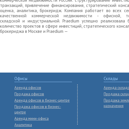
коммерческой недвижимости России: структурирование инвести
транзакций, привлечение финансирования, стратегический конса
оценка, аналитика, брокеридж. Компания работает во всех се
качественной коммерческой недвижимости - офисной, то
складской и индустриальной. Praedium успешно реализовала 
количество проектов в сфере инвестиций, стратегического конса
брокериджа в Москве и Praedium —
Офисы
Склады
Аренда офисов
Аренда склад
Продажа офисов
Продажа скла
Аренда офисов в бизнес-центре
Продажа земл
назначения
Продажа офисов в бизнес-
центре
Аренда мини-офиса
Аналитика