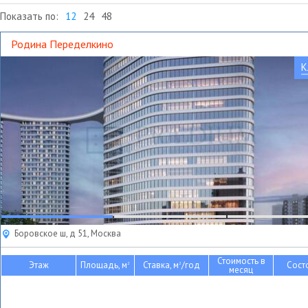
Показать по:
12
24
48
Родина Переделкино
К
Боровское ш, д 51, Москва
Стоимость в
Этаж
Площадь, м
Ставка, м
/год
Сост
2
2
месяц