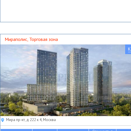
Мираполис, Торговая зона
К
Мира пр-кт, д 222 к 4, Москва