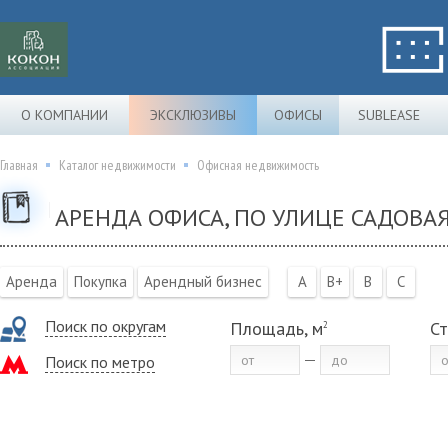
О КОМПАНИИ
ЭКСКЛЮЗИВЫ
ОФИСЫ
SUBLEASE
Главная
Каталог недвижимости
Офисная недвижимость
АРЕНДА ОФИСА, ПО УЛИЦЕ САДОВАЯ
Аренда
Покупка
Арендный бизнес
A
B+
B
C
Поиск по округам
Площадь, м
Ст
2
Поиск по метро