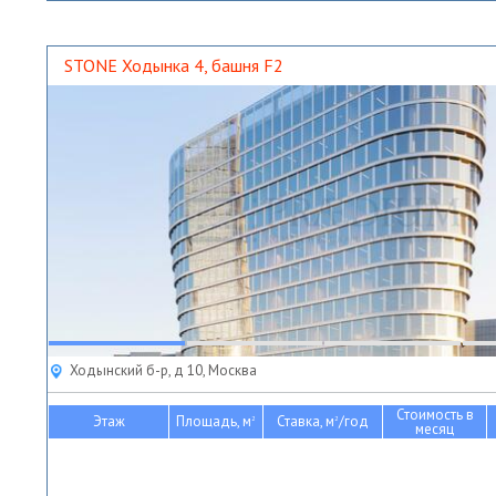
STONE Ходынка 4, башня F2
Ходынский б-р, д 10, Москва
Стоимость в
Этаж
Площадь, м
Ставка, м
/год
2
2
месяц