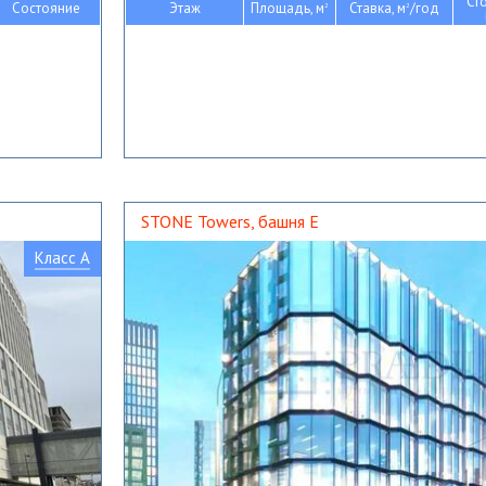
Ст
Состояние
Этаж
Площадь, м
Ставка, м
/год
2
2
STONE Towers, башня Е
Класс A