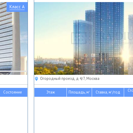
Класс A
Огородный проезд, д 4/7, Москва
Ст
Состояние
Этаж
Площадь, м
Ставка, м
/год
2
2