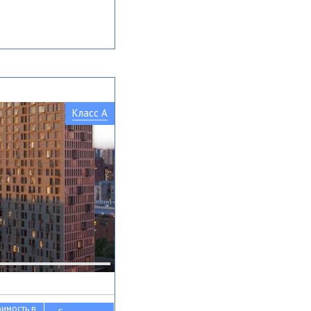
Класс A
оимость в