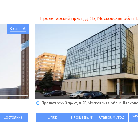
Пролетарский пр-кт, д 3Б, Московская обл. г
Класс A
Пролетарский пр-кт, д 3Б, Московская обл. г Щёлков
Ст
Состояние
Этаж
Площадь, м
Ставка, м
/год
2
2