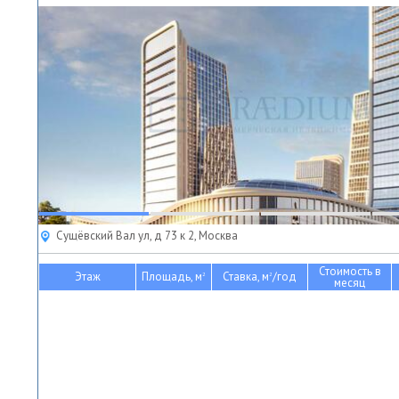
Сущёвский Вал ул, д 73 к 2, Москва
Стоимость в
Этаж
Площадь, м
Ставка, м
/год
2
2
месяц