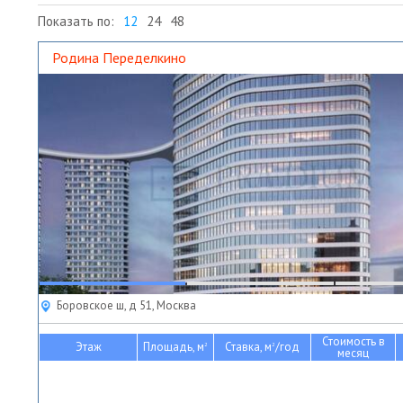
Показать по:
12
24
48
Родина Переделкино
Боровское ш, д 51, Москва
Стоимость в
Этаж
Площадь, м
Ставка, м
/год
2
2
месяц