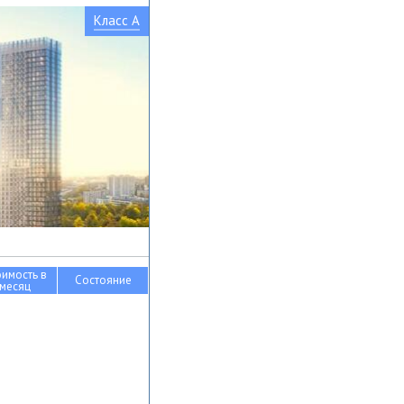
Класс A
оимость в
Состояние
месяц