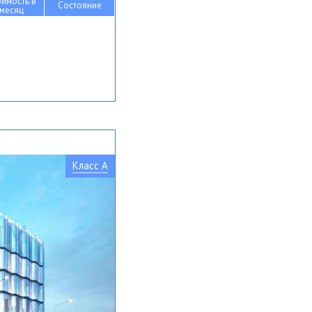
оимость в
Состояние
месяц
Класс A