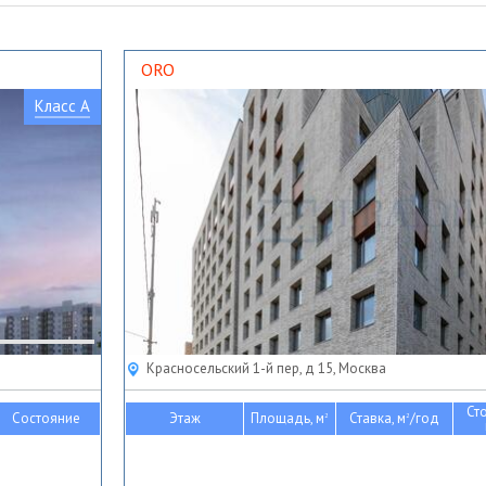
ORO
Класс A
Красносельский 1-й пер, д 15, Москва
Ст
Состояние
Этаж
Площадь, м
Ставка, м
/год
2
2