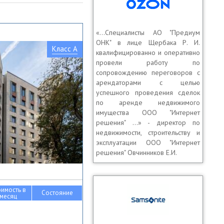
«…Специалисты АО "Предиум
ОНК" в лице Щербака Р. И.
Класс A
квалифицированно и оперативно
провели работу по
сопровождению переговоров с
арендаторами с целью
успешного проведения сделок
по аренде недвижимого
имущества ООО "Интернет
решения" …» - директор по
недвижимости, строительству и
эксплуатации ООО "Интернет
решения" Овчинников Е.И.
оимость в
Состояние
месяц