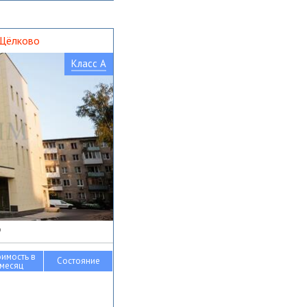
 Щёлково
Класс A
о
оимость в
Состояние
месяц