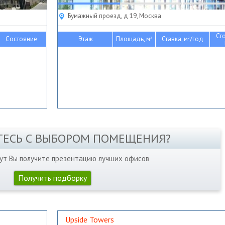
Бумажный проезд, д 19, Москва
Ст
Состояние
Этаж
Площадь, м
Ставка, м
/год
2
2
ТЕСЬ С ВЫБОРОМ ПОМЕЩЕНИЯ?
нут Вы получите презентацию лучших офисов
Получить подборку
Upside Towers