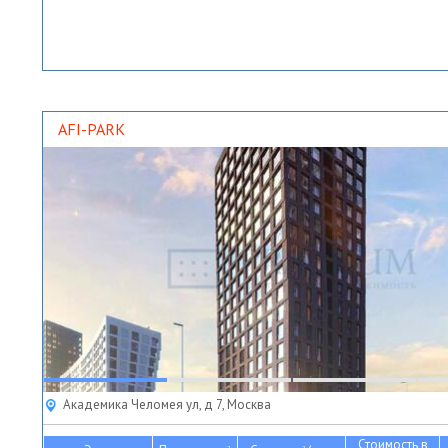
AFI-PARK
Академика Челомея ул, д 7, Москва
Стоимость в
2
2