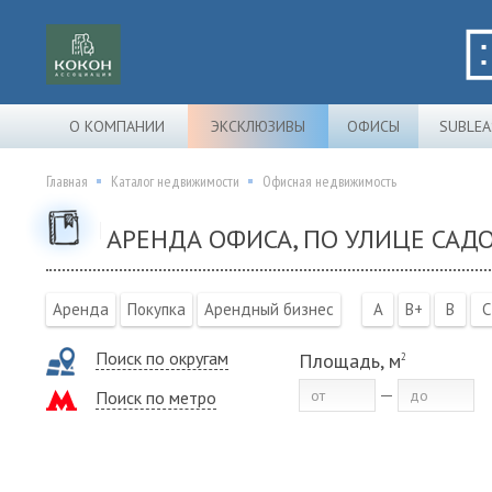
О КОМПАНИИ
ЭКСКЛЮЗИВЫ
ОФИСЫ
SUBLEA
Главная
Каталог недвижимости
Офисная недвижимость
АРЕНДА ОФИСА, ПО УЛИЦЕ САДО
Аренда
Покупка
Арендный бизнес
A
B+
B
C
Поиск по округам
Площадь, м
2
Поиск по метро