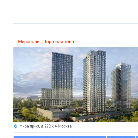
Мираполис, Торговая зона
Мира пр-кт, д 222 к 4, Москва