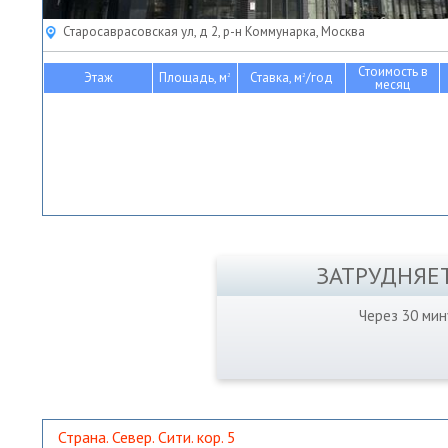
Старосаврасовская ул, д 2, р-н Коммунарка, Москва
Стоимость в
Этаж
Площадь, м
Ставка, м
/год
2
2
месяц
ЗАТРУДНЯЕ
Через 30 ми
Страна. Север. Сити. кор. 5