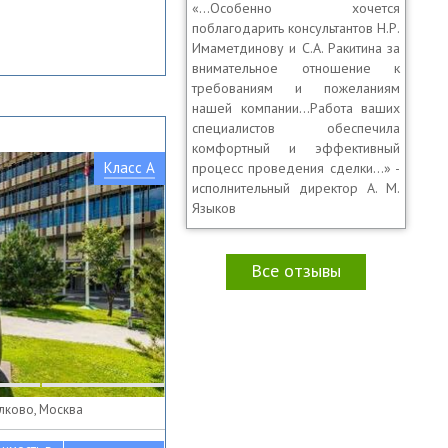
«…Особенно хочется
поблагодарить консультантов Н.Р.
Имаметдинову и С.А. Ракитина за
внимательное отношение к
требованиям и пожеланиям
нашей компании…Работа ваших
специалистов обеспечила
комфортный и эффективный
Класс A
процесс проведения сделки…» -
исполнительный директор А. М.
Языков
Все отзывы
олково, Москва