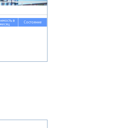
оимость в
Состояние
месяц