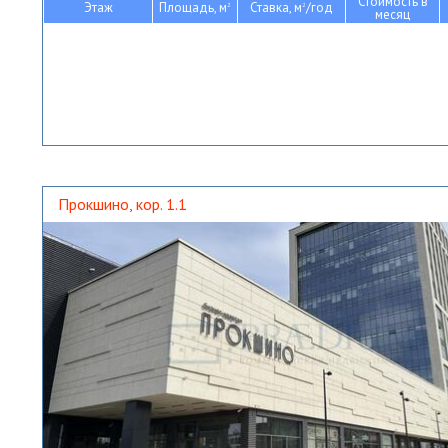
Стоимость в
Этаж
Площадь, м
Ставка, м
/год
2
2
месяц
Прокшино, кор. 1.1