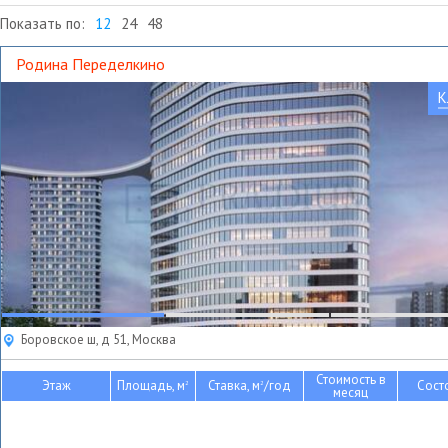
Показать по:
12
24
48
Родина Переделкино
К
Боровское ш, д 51, Москва
Стоимость в
Этаж
Площадь, м
Ставка, м
/год
Сост
2
2
месяц