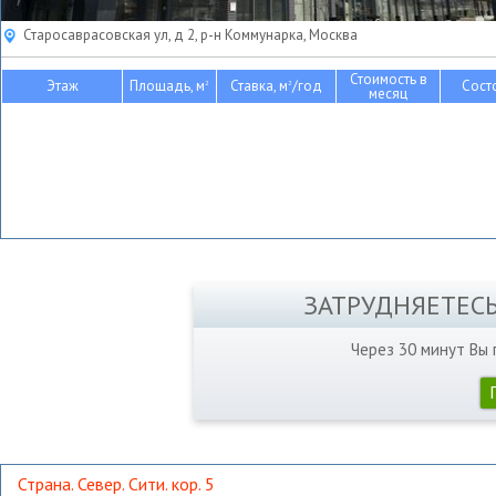
Старосаврасовская ул, д 2, р-н Коммунарка, Москва
Стоимость в
Этаж
Площадь, м
Ставка, м
/год
Сост
2
2
месяц
ЗАТРУДНЯЕТЕС
Через 30 минут Вы
Страна. Север. Сити. кор. 5