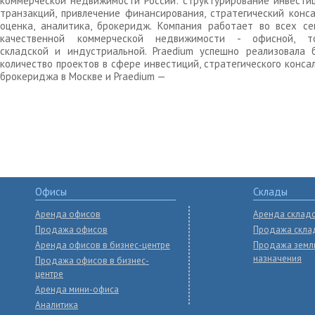
коммерческой недвижимости России: структурирование инвести
транзакций, привлечение финансирования, стратегический конса
оценка, аналитика, брокеридж. Компания работает во всех се
качественной коммерческой недвижимости - офисной, то
складской и индустриальной. Praedium успешно реализовала 
количество проектов в сфере инвестиций, стратегического конса
брокериджа в Москве и Praedium —
Офисы
Склады
Аренда офисов
Аренда склад
Продажа офисов
Продажа скла
Аренда офисов в бизнес-центре
Продажа земл
назначения
Продажа офисов в бизнес-
центре
Аренда мини-офиса
Аналитика