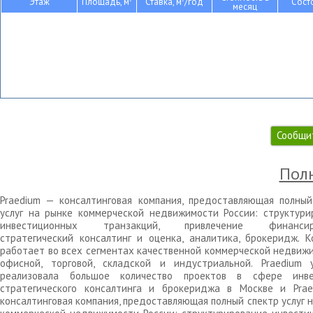
Этаж
Площадь, м
Ставка, м
/год
Сост
месяц
Сообщи
Полн
Praedium — консалтинговая компания, предоставляющая полный
услуг на рынке коммерческой недвижимости России: структури
инвестиционных транзакций, привлечение финансиро
стратегический консалтинг и оценка, аналитика, брокеридж. К
работает во всех сегментах качественной коммерческой недвижи
офисной, торговой, складской и индустриальной. Praedium 
реализовала большое количество проектов в сфере инве
стратегического консалтинга и брокериджа в Москве и Pra
консалтинговая компания, предоставляющая полный спектр услуг 