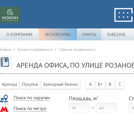
О КОМПАНИИ
ЭКСКЛЮЗИВЫ
ОФИСЫ
SUBLEASE
Главная
Каталог недвижимости
Офисная недвижимость
АРЕНДА ОФИСА, ПО УЛИЦЕ РОЗАНОВ
Аренда
Покупка
Арендный бизнес
A
B+
B
C
Поиск по округам
Площадь, м
Ст
2
Поиск по метро