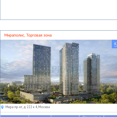
Мираполис, Торговая зона
К
Мира пр-кт, д 222 к 4, Москва