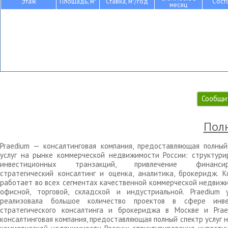
Этаж
Площадь, м
Ставка, м
/год
Сост
месяц
Сообщи
Полн
Praedium — консалтинговая компания, предоставляющая полный
услуг на рынке коммерческой недвижимости России: структури
инвестиционных транзакций, привлечение финансиро
стратегический консалтинг и оценка, аналитика, брокеридж. К
работает во всех сегментах качественной коммерческой недвижи
офисной, торговой, складской и индустриальной. Praedium 
реализовала большое количество проектов в сфере инве
стратегического консалтинга и брокериджа в Москве и Pra
консалтинговая компания, предоставляющая полный спектр услуг 