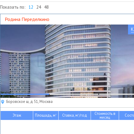
Показать по:
12
24
48
Родина Переделкино
К
Боровское ш, д 51, Москва
Стоимость в
Этаж
Площадь, м
Ставка, м
/год
Сост
2
2
месяц