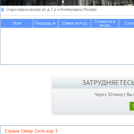
Старосаврасовская ул, д 2, р-н Коммунарка, Москва
Стоимость в
Этаж
Площадь, м
Ставка, м
/год
Сост
2
2
месяц
ЗАТРУДНЯЕТЕС
Через 30 минут Вы
Страна. Север. Сити. кор. 5