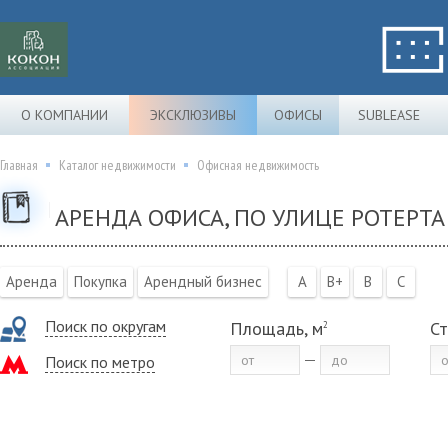
О КОМПАНИИ
ЭКСКЛЮЗИВЫ
ОФИСЫ
SUBLEASE
Главная
Каталог недвижимости
Офисная недвижимость
АРЕНДА ОФИСА, ПО УЛИЦЕ РОТЕРТА 
Аренда
Покупка
Арендный бизнес
A
B+
B
C
Поиск по округам
Площадь, м
Ст
2
Поиск по метро