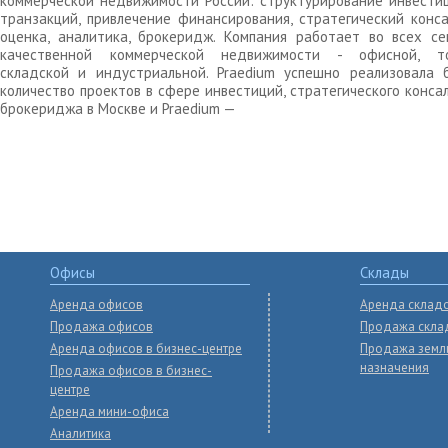
коммерческой недвижимости России: структурирование инвести
транзакций, привлечение финансирования, стратегический конса
оценка, аналитика, брокеридж. Компания работает во всех се
качественной коммерческой недвижимости - офисной, то
складской и индустриальной. Praedium успешно реализовала 
количество проектов в сфере инвестиций, стратегического конса
брокериджа в Москве и Praedium —
Офисы
Склады
Аренда офисов
Аренда склад
Продажа офисов
Продажа скла
Аренда офисов в бизнес-центре
Продажа земл
назначения
Продажа офисов в бизнес-
центре
Аренда мини-офиса
Аналитика