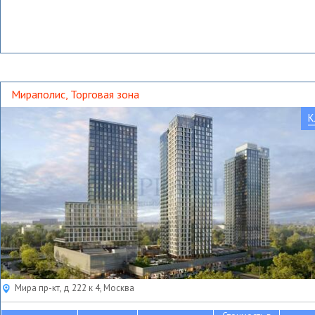
Мираполис, Торговая зона
К
Мира пр-кт, д 222 к 4, Москва