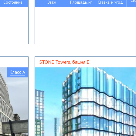
Ст
Состояние
Этаж
Площадь, м
Ставка, м
/год
2
2
STONE Towers, башня Е
Класс A