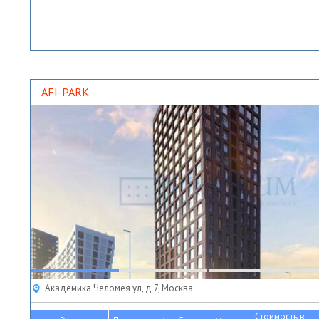
AFI-PARK
Академика Челомея ул, д 7, Москва
Стоимость в
2
2