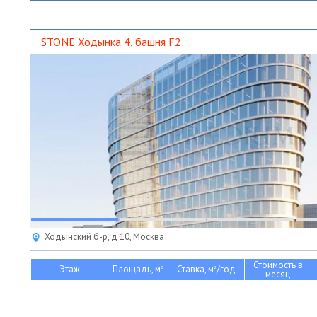
STONE Ходынка 4, башня F2
Ходынский б-р, д 10, Москва
Стоимость в
Этаж
Площадь, м
Ставка, м
/год
2
2
месяц