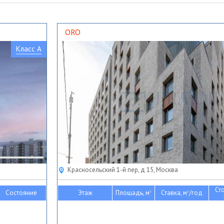
ORO
Класс A
Красносельский 1-й пер, д 15, Москва
Ст
Состояние
Этаж
Площадь, м
Ставка, м
/год
2
2