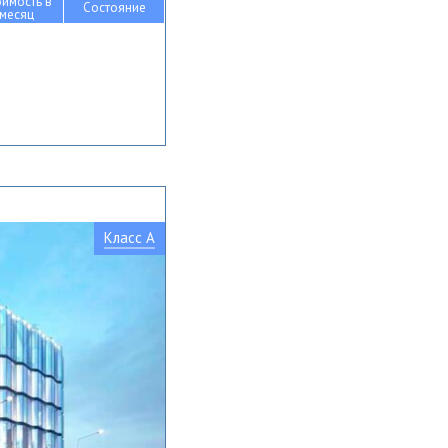
оимость в
Состояние
месяц
Класс A