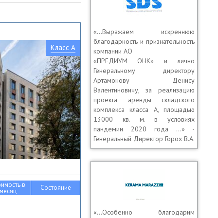
«…Выражаем искреннюю
благодарность и признательность
Класс A
компании АО
«ПРЕДИУМ ОНК» и лично
Генеральному директору
Артамонову Денису
Валентиновичу, за реализацию
проекта аренды складского
комплекса класса А, площадью
13000 кв. м. в условиях
пандемии 2020 года …» -
Генеральный Директор Горох В.А.
оимость в
Состояние
месяц
«…Особенно благодарим