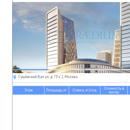
Сущёвский Вал ул, д 73 к 2, Москва
Стоимость в
Этаж
Площадь, м
Ставка, м
/год
2
2
месяц