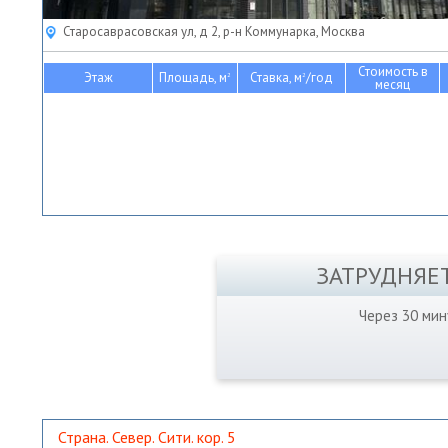
Старосаврасовская ул, д 2, р-н Коммунарка, Москва
Стоимость в
Этаж
Площадь, м
Ставка, м
/год
2
2
месяц
ЗАТРУДНЯЕ
Через 30 ми
Страна. Север. Сити. кор. 5