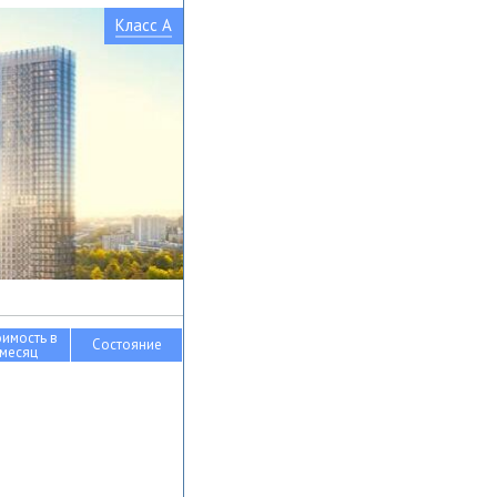
Класс A
оимость в
Состояние
месяц