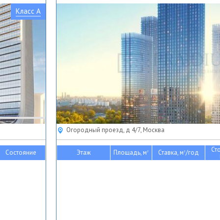
Класс A
Огородный проезд, д 4/7, Москва
Ст
Состояние
Этаж
Площадь, м
Ставка, м
/год
2
2