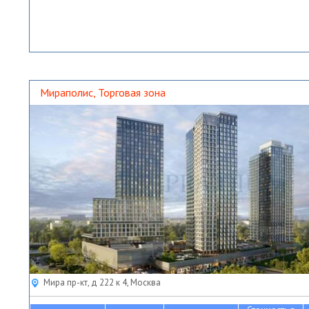
Мираполис, Торговая зона
Мира пр-кт, д 222 к 4, Москва