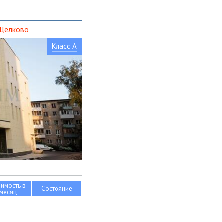
 Щёлково
Класс A
о
оимость в
Состояние
месяц