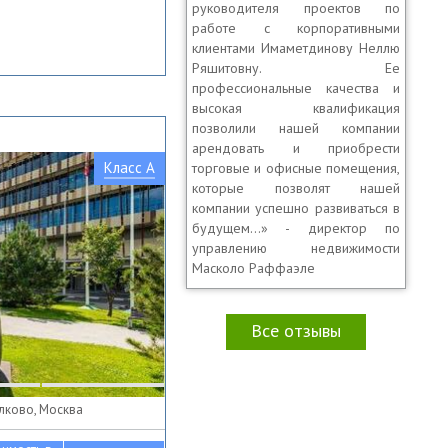
руководителя проектов по
работе с корпоративными
клиентами Имаметдинову Неллю
Ряшитовну. Ее
профессиональные качества и
высокая квалификация
позволили нашей компании
арендовать и приобрести
Класс A
торговые и офисные помещения,
которые позволят нашей
компании успешно развиваться в
будущем...» - директор по
управлению недвижимости
Масколо Раффаэле
Все отзывы
олково, Москва