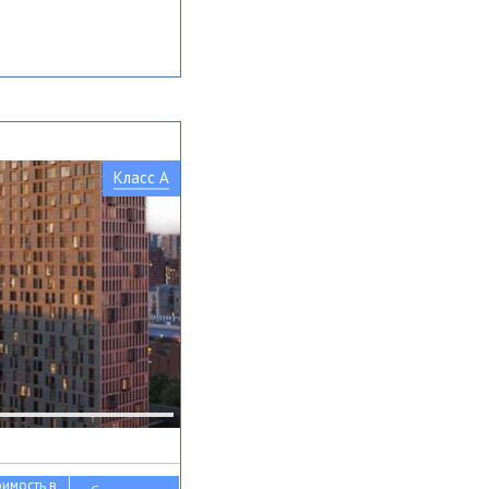
Класс A
оимость в