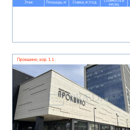
Стоимость в
Этаж
Площадь, м
Ставка, м
/год
2
2
месяц
Прокшино, кор. 1.1