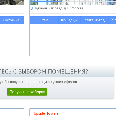
Бумажный проезд, д 19, Москва
Ст
Состояние
Этаж
Площадь, м
Ставка, м
/год
2
2
ТЕСЬ С ВЫБОРОМ ПОМЕЩЕНИЯ?
нут Вы получите презентацию лучших офисов
Получить подборку
Upside Towers