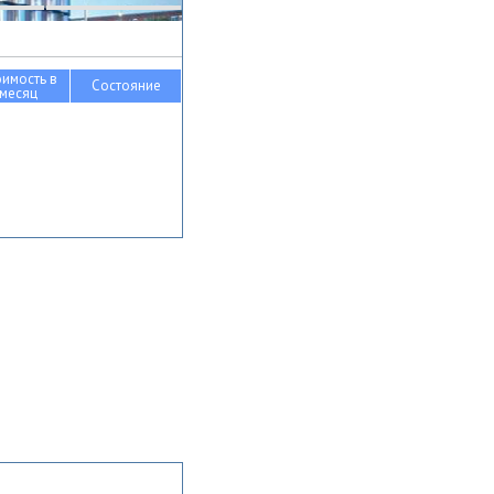
оимость в
Состояние
месяц