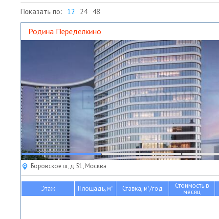
Показать по:
12
24
48
Родина Переделкино
Боровское ш, д 51, Москва
Стоимость в
Этаж
Площадь, м
Ставка, м
/год
2
2
месяц