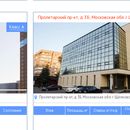
Пролетарский пр-кт, д 3Б, Московская обл. г
Класс A
Пролетарский пр-кт, д 3Б, Московская обл. г Щёлков
Ст
Состояние
Этаж
Площадь, м
Ставка, м
/год
2
2