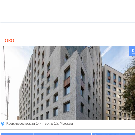
ORO
К
Красносельский 1-й пер, д 15, Москва