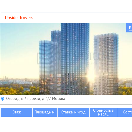
Upside Towers
К
Огородный проезд, д 4/7, Москва
Стоимость в
Этаж
Площадь, м
Ставка, м
/год
Сост
2
2
месяц