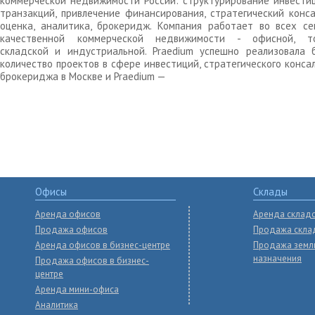
коммерческой недвижимости России: структурирование инвести
транзакций, привлечение финансирования, стратегический конса
оценка, аналитика, брокеридж. Компания работает во всех се
качественной коммерческой недвижимости - офисной, то
складской и индустриальной. Praedium успешно реализовала 
количество проектов в сфере инвестиций, стратегического конса
брокериджа в Москве и Praedium —
Офисы
Склады
Аренда офисов
Аренда склад
Продажа офисов
Продажа скла
Аренда офисов в бизнес-центре
Продажа земл
назначения
Продажа офисов в бизнес-
центре
Аренда мини-офиса
Аналитика