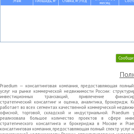
Этаж
Площадь, м
Ставка, м
/год
Сост
месяц
Сообщи
Полн
Praedium — консалтинговая компания, предоставляющая полный
услуг на рынке коммерческой недвижимости России: структури
инвестиционных транзакций, привлечение финансиро
стратегический консалтинг и оценка, аналитика, брокеридж. К
работает во всех сегментах качественной коммерческой недвижи
офисной, торговой, складской и индустриальной. Praedium 
реализовала большое количество проектов в сфере инве
стратегического консалтинга и брокериджа в Москве и Pra
консалтинговая компания, предоставляющая полный спектр услуг 