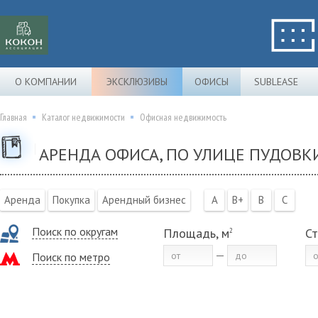
О КОМПАНИИ
ЭКСКЛЮЗИВЫ
ОФИСЫ
SUBLEASE
Главная
Каталог недвижимости
Офисная недвижимость
АРЕНДА ОФИСА, ПО УЛИЦЕ ПУДОВКИ
Аренда
Покупка
Арендный бизнес
A
B+
B
C
Поиск по округам
Площадь, м
Ст
2
Поиск по метро