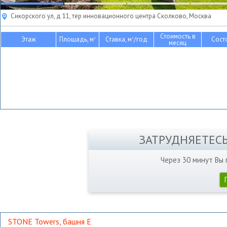
Сикорского ул, д 11, тер инновационного центра Сколково, Москва
Стоимость в
Этаж
Площадь, м
Ставка, м
/год
Сост
2
2
месяц
ЗАТРУДНЯЕТЕС
Через 30 минут Вы
STONE Towers, башня Е