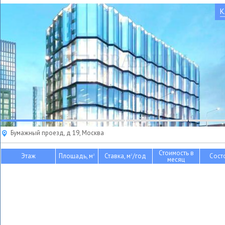
К
Бумажный проезд, д 19, Москва
Стоимость в
Этаж
Площадь, м
Ставка, м
/год
Сост
2
2
месяц