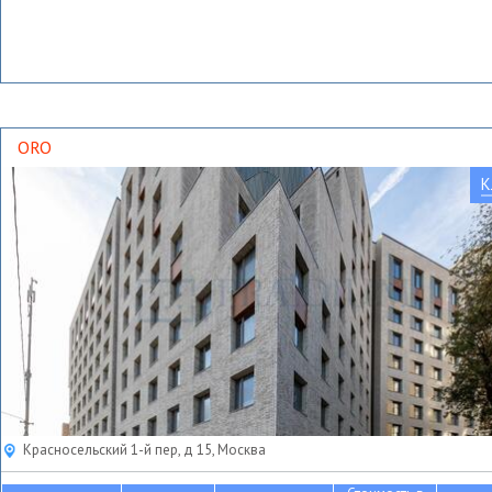
ORO
К
Красносельский 1-й пер, д 15, Москва