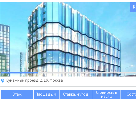
К
Бумажный проезд, д 19, Москва
Стоимость в
Этаж
Площадь, м
Ставка, м
/год
Сост
2
2
месяц