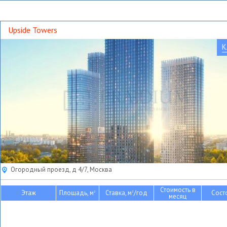
Upside Towers
К
Огородный проезд, д 4/7, Москва
Стоимость в
Этаж
Площадь, м
Ставка, м
/год
Сост
2
2
месяц