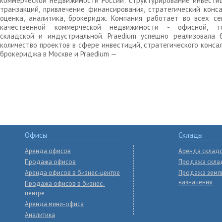
коммерческой недвижимости России: структурирование инвести
транзакций, привлечение финансирования, стратегический конса
оценка, аналитика, брокеридж. Компания работает во всех се
качественной коммерческой недвижимости - офисной, то
складской и индустриальной. Praedium успешно реализовала 
количество проектов в сфере инвестиций, стратегического конса
брокериджа в Москве и Praedium —
Офисы
Склады
Аренда офисов
Аренда склад
Продажа офисов
Продажа скла
Аренда офисов в бизнес-центре
Продажа земл
назначения
Продажа офисов в бизнес-
центре
Аренда мини-офиса
Аналитика