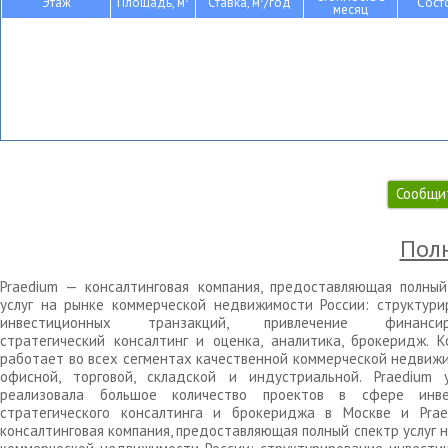
Этаж
Площадь, м
Ставка, м
/год
Сост
месяц
Сообщи
Полн
Praedium — консалтинговая компания, предоставляющая полный
услуг на рынке коммерческой недвижимости России: структури
инвестиционных транзакций, привлечение финансиро
стратегический консалтинг и оценка, аналитика, брокеридж. К
работает во всех сегментах качественной коммерческой недвижи
офисной, торговой, складской и индустриальной. Praedium 
реализовала большое количество проектов в сфере инве
стратегического консалтинга и брокериджа в Москве и Pra
консалтинговая компания, предоставляющая полный спектр услуг 