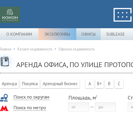
О КОМПАНИИ
ЭКСКЛЮЗИВЫ
ОФИСЫ
SUBLEASE
Главная
Каталог недвижимости
Офисная недвижимость
АРЕНДА ОФИСА, ПО УЛИЦЕ ПРОТО
Аренда
Покупка
Арендный бизнес
A
B+
B
C
Поиск по округам
Площадь, м
Ст
2
Поиск по метро