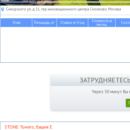
Сикорского ул, д 11, тер инновационного центра Сколково, Москва
Стоимость в
Этаж
Площадь, м
Ставка, м
/год
Сост
2
2
месяц
ЗАТРУДНЯЕТЕС
Через 30 минут Вы
STONE Towers, башня Е