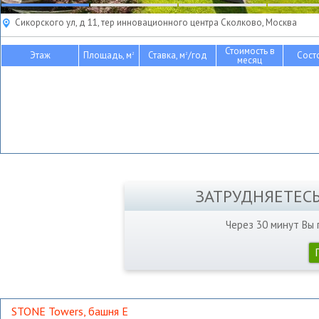
Сикорского ул, д 11, тер инновационного центра Сколково, Москва
Стоимость в
Этаж
Площадь, м
Ставка, м
/год
Сост
2
2
месяц
ЗАТРУДНЯЕТЕС
Через 30 минут Вы
STONE Towers, башня Е