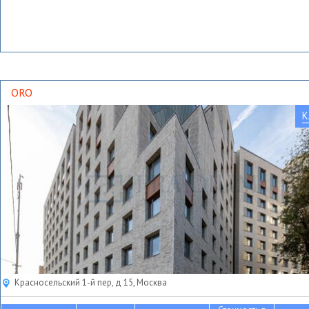
ORO
К
Красносельский 1-й пер, д 15, Москва