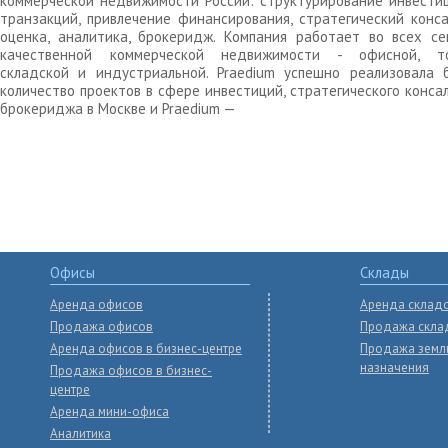
коммерческой недвижимости России: структурирование инвести
транзакций, привлечение финансирования, стратегический конса
оценка, аналитика, брокеридж. Компания работает во всех се
качественной коммерческой недвижимости - офисной, то
складской и индустриальной. Praedium успешно реализовала 
количество проектов в сфере инвестиций, стратегического конса
брокериджа в Москве и Praedium —
Офисы
Склады
Аренда офисов
Аренда склад
Продажа офисов
Продажа скла
Аренда офисов в бизнес-центре
Продажа земл
назначения
Продажа офисов в бизнес-
центре
Аренда мини-офиса
Аналитика