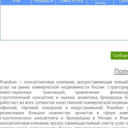
Этаж
Площадь, м
Ставка, м
/год
Сост
месяц
Сообщи
Полн
Praedium — консалтинговая компания, предоставляющая полный
услуг на рынке коммерческой недвижимости России: структури
инвестиционных транзакций, привлечение финансиро
стратегический консалтинг и оценка, аналитика, брокеридж. К
работает во всех сегментах качественной коммерческой недвижи
офисной, торговой, складской и индустриальной. Praedium 
реализовала большое количество проектов в сфере инве
стратегического консалтинга и брокериджа в Москве и Pra
консалтинговая компания, предоставляющая полный спектр услуг 