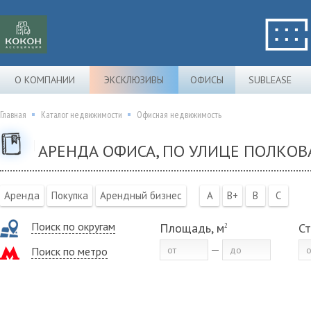
О КОМПАНИИ
ЭКСКЛЮЗИВЫ
ОФИСЫ
SUBLEASE
Главная
Каталог недвижимости
Офисная недвижимость
АРЕНДА ОФИСА, ПО УЛИЦЕ ПОЛКОВА
Аренда
Покупка
Арендный бизнес
A
B+
B
C
Поиск по округам
Площадь, м
Ст
2
Поиск по метро