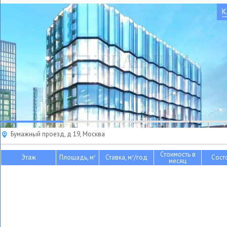
К
Бумажный проезд, д 19, Москва
Стоимость в
Этаж
Площадь, м
Ставка, м
/год
Сост
2
2
месяц