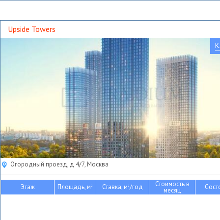
Upside Towers
К
Огородный проезд, д 4/7, Москва
Стоимость в
Этаж
Площадь, м
Ставка, м
/год
Сост
2
2
месяц