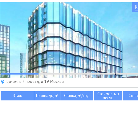
К
Бумажный проезд, д 19, Москва
Стоимость в
Этаж
Площадь, м
Ставка, м
/год
Сост
2
2
месяц