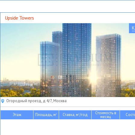
Upside Towers
К
Огородный проезд, д 4/7, Москва
Стоимость в
Этаж
Площадь, м
Ставка, м
/год
Сост
2
2
месяц