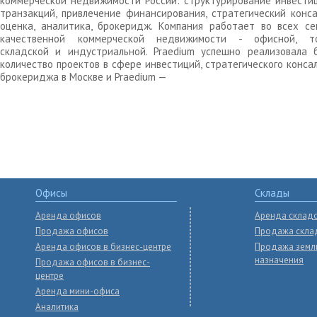
коммерческой недвижимости России: структурирование инвести
транзакций, привлечение финансирования, стратегический конса
оценка, аналитика, брокеридж. Компания работает во всех се
качественной коммерческой недвижимости - офисной, то
складской и индустриальной. Praedium успешно реализовала 
количество проектов в сфере инвестиций, стратегического конса
брокериджа в Москве и Praedium —
Офисы
Склады
Аренда офисов
Аренда склад
Продажа офисов
Продажа скла
Аренда офисов в бизнес-центре
Продажа земл
назначения
Продажа офисов в бизнес-
центре
Аренда мини-офиса
Аналитика