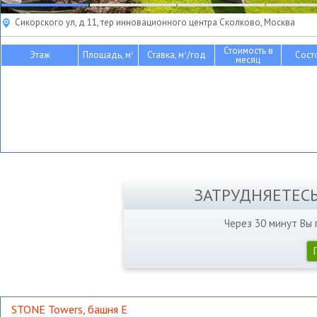
Сикорского ул, д 11, тер инновационного центра Сколково, Москва
Стоимость в
Этаж
Площадь, м
Ставка, м
/год
Сост
2
2
месяц
ЗАТРУДНЯЕТЕС
Через 30 минут Вы
STONE Towers, башня Е