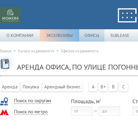
О КОМПАНИИ
ЭКСКЛЮЗИВЫ
ОФИСЫ
SUBLEASE
Главная
Каталог недвижимости
Офисная недвижимость
АРЕНДА ОФИСА, ПО УЛИЦЕ ПОГОНН
Аренда
Покупка
Арендный бизнес
A
B+
B
C
Поиск по округам
Площадь, м
Ст
2
Поиск по метро