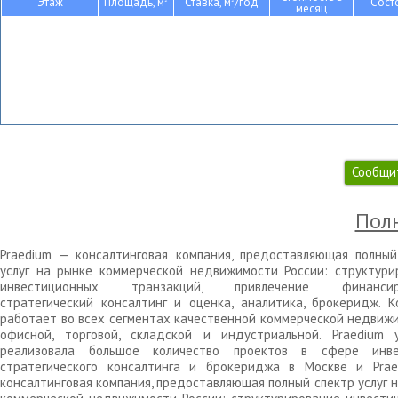
Этаж
Площадь, м
Ставка, м
/год
Сост
месяц
Сообщи
Полн
Praedium — консалтинговая компания, предоставляющая полный
услуг на рынке коммерческой недвижимости России: структури
инвестиционных транзакций, привлечение финансиро
стратегический консалтинг и оценка, аналитика, брокеридж. К
работает во всех сегментах качественной коммерческой недвижи
офисной, торговой, складской и индустриальной. Praedium 
реализовала большое количество проектов в сфере инве
стратегического консалтинга и брокериджа в Москве и Pra
консалтинговая компания, предоставляющая полный спектр услуг 