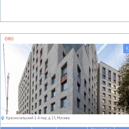
ORO
К
Красносельский 1-й пер, д 15, Москва