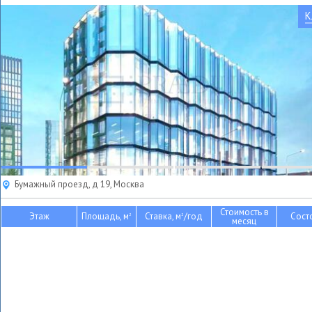
К
Бумажный проезд, д 19, Москва
Стоимость в
Этаж
Площадь, м
Ставка, м
/год
Сост
2
2
месяц