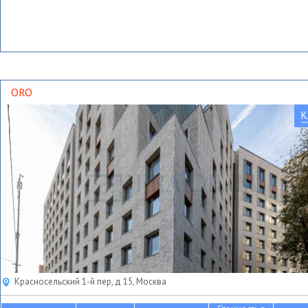
ORO
К
Красносельский 1-й пер, д 15, Москва