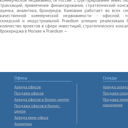
коммерческой недвижимости России: структурирование инвести
транзакций, привлечение финансирования, стратегический конса
оценка, аналитика, брокеридж. Компания работает во всех се
качественной коммерческой недвижимости - офисной, то
складской и индустриальной. Praedium успешно реализовала 
количество проектов в сфере инвестиций, стратегического конса
брокериджа в Москве и Praedium —
Офисы
Склады
Аренда офисов
Аренда склад
Продажа офисов
Продажа скла
Аренда офисов в бизнес-центре
Продажа земл
назначения
Продажа офисов в бизнес-
центре
Аренда мини-офиса
Аналитика