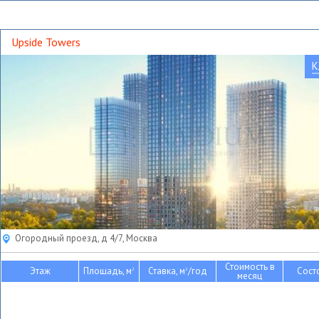
Upside Towers
К
Огородный проезд, д 4/7, Москва
Стоимость в
Этаж
Площадь, м
Ставка, м
/год
Сост
2
2
месяц