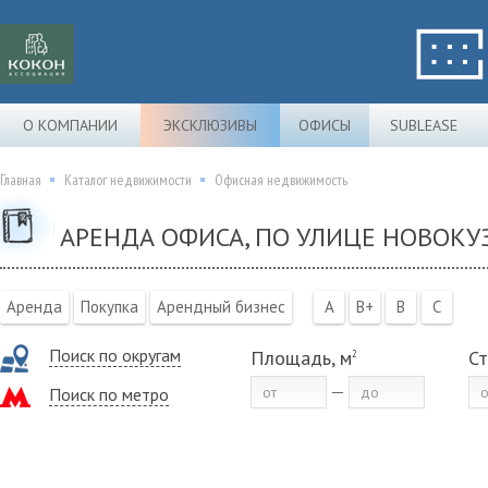
О КОМПАНИИ
ЭКСКЛЮЗИВЫ
ОФИСЫ
SUBLEASE
Главная
Каталог недвижимости
Офисная недвижимость
АРЕНДА ОФИСА, ПО УЛИЦЕ НОВОКУ
Аренда
Покупка
Арендный бизнес
A
B+
B
C
Поиск по округам
Площадь, м
Ст
2
Поиск по метро