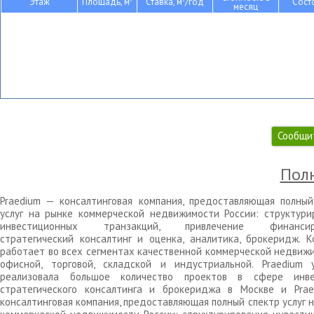
Этаж
Площадь, м
Ставка, м
/год
Сост
месяц
Сообщи
Полн
Praedium — консалтинговая компания, предоставляющая полный
услуг на рынке коммерческой недвижимости России: структури
инвестиционных транзакций, привлечение финансиро
стратегический консалтинг и оценка, аналитика, брокеридж. К
работает во всех сегментах качественной коммерческой недвижи
офисной, торговой, складской и индустриальной. Praedium 
реализовала большое количество проектов в сфере инве
стратегического консалтинга и брокериджа в Москве и Pra
консалтинговая компания, предоставляющая полный спектр услуг 