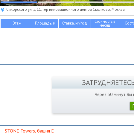
Сикорского ул, д 11, тер инновационного центра Сколково, Москва
Стоимость в
Этаж
Площадь, м
Ставка, м
/год
Сост
2
2
месяц
ЗАТРУДНЯЕТЕС
Через 30 минут Вы
STONE Towers, башня Е