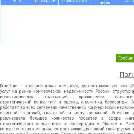
Этаж
Площадь, м
Ставка, м
/год
Сост
месяц
Сообщи
Полн
Praedium — консалтинговая компания, предоставляющая полный
услуг на рынке коммерческой недвижимости России: структури
инвестиционных транзакций, привлечение финансиро
стратегический консалтинг и оценка, аналитика, брокеридж. К
работает во всех сегментах качественной коммерческой недвижи
офисной, торговой, складской и индустриальной. Praedium 
реализовала большое количество проектов в сфере инве
стратегического консалтинга и брокериджа в Москве и Pra
консалтинговая компания, предоставляющая полный спектр услуг 