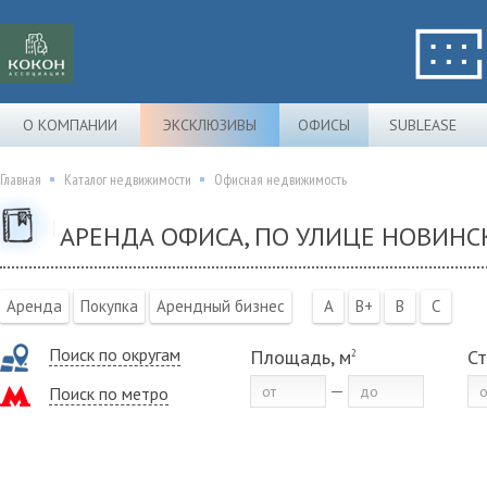
О КОМПАНИИ
ЭКСКЛЮЗИВЫ
ОФИСЫ
SUBLEASE
Главная
Каталог недвижимости
Офисная недвижимость
АРЕНДА ОФИСА, ПО УЛИЦЕ НОВИНС
Аренда
Покупка
Арендный бизнес
A
B+
B
C
Поиск по округам
Площадь, м
Ст
2
Поиск по метро