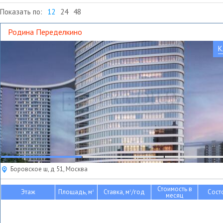
Показать по:
12
24
48
Родина Переделкино
К
Боровское ш, д 51, Москва
Стоимость в
Этаж
Площадь, м
Ставка, м
/год
Сост
2
2
месяц