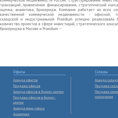
коммерческой недвижимости России: структурирование инвести
транзакций, привлечение финансирования, стратегический конса
оценка, аналитика, брокеридж. Компания работает во всех се
качественной коммерческой недвижимости - офисной, то
складской и индустриальной. Praedium успешно реализовала 
количество проектов в сфере инвестиций, стратегического конса
брокериджа в Москве и Praedium —
Офисы
Склады
Аренда офисов
Аренда склад
Продажа офисов
Продажа скла
Аренда офисов в бизнес-центре
Продажа земл
назначения
Продажа офисов в бизнес-
центре
Аренда мини-офиса
Аналитика