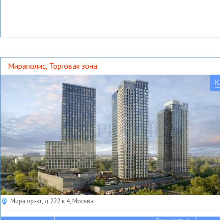
Мираполис, Торговая зона
К
Мира пр-кт, д 222 к 4, Москва