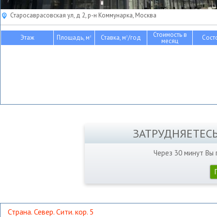
Старосаврасовская ул, д 2, р-н Коммунарка, Москва
Стоимость в
Этаж
Площадь, м
Ставка, м
/год
Сост
2
2
месяц
ЗАТРУДНЯЕТЕС
Через 30 минут Вы
Страна. Север. Сити. кор. 5